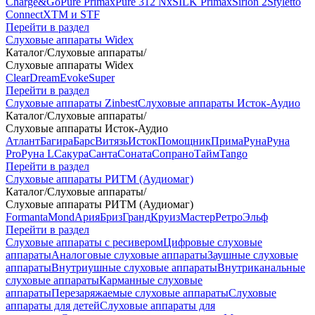
Charge&Go
Pure Primax
Pure 312 Nx
SILK Primax
Sirion 2
Styletto
Connect
XTM и STF
Перейти в раздел
Слуховые аппараты Widex
Каталог
/
Слуховые аппараты
/
Слуховые аппараты Widex
Clear
Dream
Evoke
Super
Перейти в раздел
Слуховые аппараты Zinbest
Слуховые аппараты Исток-Аудио
Каталог
/
Слуховые аппараты
/
Слуховые аппараты Исток-Аудио
Атлант
Багира
Барс
Витязь
Исток
Помощник
Прима
Руна
Руна
Pro
Руна L
Сакура
Санта
Соната
Сопрано
Тайм
Tango
Перейти в раздел
Слуховые аппараты РИТМ (Аудиомаг)
Каталог
/
Слуховые аппараты
/
Слуховые аппараты РИТМ (Аудиомаг)
Formanta
Mond
Ария
Бриз
Гранд
Круиз
Мастер
Ретро
Эльф
Перейти в раздел
Слуховые аппараты с ресивером
Цифровые слуховые
аппараты
Аналоговые слуховые аппараты
Заушные слуховые
аппараты
Внутриушные слуховые аппараты
Внутриканальные
слуховые аппараты
Карманные слуховые
аппараты
Перезаряжаемые слуховые аппараты
Слуховые
аппараты для детей
Слуховые аппараты для