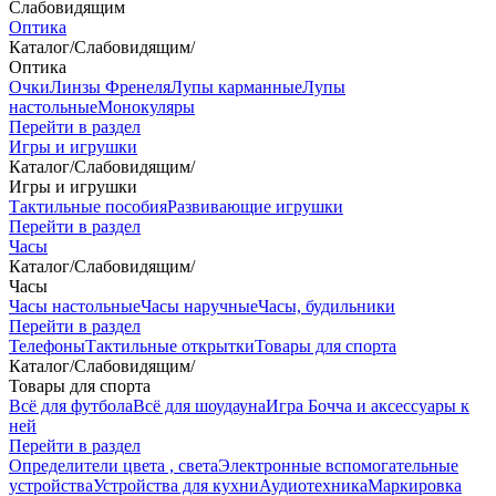
Слабовидящим
Оптика
Каталог
/
Слабовидящим
/
Оптика
Очки
Линзы Френеля
Лупы карманные
Лупы
настольные
Монокуляры
Перейти в раздел
Игры и игрушки
Каталог
/
Слабовидящим
/
Игры и игрушки
Тактильные пособия
Развивающие игрушки
Перейти в раздел
Часы
Каталог
/
Слабовидящим
/
Часы
Часы настольные
Часы наручные
Часы, будильники
Перейти в раздел
Телефоны
Тактильные открытки
Товары для спорта
Каталог
/
Слабовидящим
/
Товары для спорта
Всё для футбола
Всё для шоудауна
Игра Бочча и аксессуары к
ней
Перейти в раздел
Определители цвета , света
Электронные вспомогательные
устройства
Устройства для кухни
Аудиотехника
Маркировка