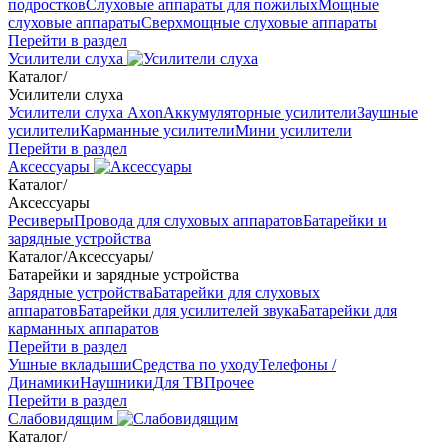
подростков
Слуховые аппараты для пожилых
Мощные
слуховые аппараты
Сверхмощные слуховые аппараты
Перейти в раздел
Усилители слуха
Каталог
/
Усилители слуха
Усилители слуха Axon
Аккумуляторные усилители
Заушные
усилители
Карманные усилители
Мини усилители
Перейти в раздел
Аксессуары
Каталог
/
Аксессуары
Ресиверы
Провода для слуховых аппаратов
Батарейки и
зарядные устройства
Каталог
/
Аксессуары
/
Батарейки и зарядные устройства
Зарядные устройства
Батарейки для слуховых
аппаратов
Батарейки для усилителей звука
Батарейки для
карманных аппаратов
Перейти в раздел
Ушные вкладыши
Средства по уходу
Телефоны /
Динамики
Наушники
Для ТВ
Прочее
Перейти в раздел
Слабовидящим
Каталог
/