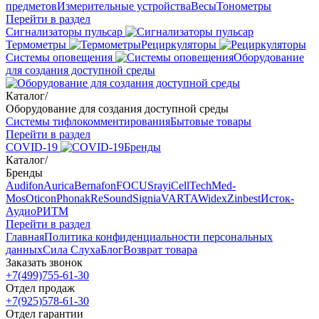
предметов
Измерительные устройства
Весы
Тонометры
Перейти в раздел
Сигнализаторы пульсар
Термометры
Рециркуляторы
Cистемы оповещения
Оборудование
для создания доступной среды
Каталог
/
Оборудование для создания доступной среды
Системы тифлокомментирования
Бытовые товары
Перейти в раздел
COVID-19
Бренды
Каталог
/
Бренды
Audifon
Aurica
Bernafon
FOCUSray
iCellTech
Med-
Mos
Oticon
Phonak
ReSound
Signia
VARTA
Widex
Zinbest
Исток-
Аудио
РИТМ
Перейти в раздел
Главная
Политика конфиденциальности персональных
данных
Сила Слуха
Блог
Возврат товара
Заказать звонок
+7(499)755-61-30
Отдел продаж
+7(925)578-61-30
Отдел гарантии