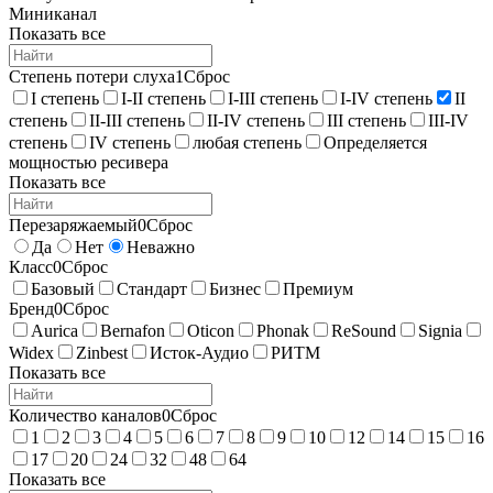
Миниканал
Показать все
Степень потери слуха
1
Сброс
I степень
I-II степень
I-III степень
I-IV степень
II
степень
II-III степень
II-IV степень
III степень
III-IV
степень
IV степень
любая степень
Определяется
мощностью ресивера
Показать все
Перезаряжаемый
0
Сброс
Да
Нет
Неважно
Класс
0
Сброс
Базовый
Стандарт
Бизнес
Премиум
Бренд
0
Сброс
Aurica
Bernafon
Oticon
Phonak
ReSound
Signia
Widex
Zinbest
Исток-Аудио
РИТМ
Показать все
Количество каналов
0
Сброс
1
2
3
4
5
6
7
8
9
10
12
14
15
16
17
20
24
32
48
64
Показать все