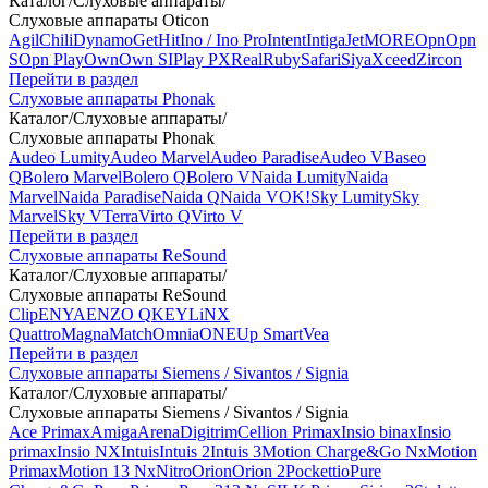
Каталог
/
Слуховые аппараты
/
Слуховые аппараты Oticon
Agil
Chili
Dynamo
Get
Hit
Ino / Ino Pro
Intent
Intiga
Jet
MORE
Opn
Opn
S
Opn Play
Own
Own SI
Play PX
Real
Ruby
Safari
Siya
Xceed
Zircon
Перейти в раздел
Слуховые аппараты Phonak
Каталог
/
Слуховые аппараты
/
Слуховые аппараты Phonak
Audeo Lumity
Audeo Marvel
Audeo Paradise
Audeo V
Baseo
Q
Bolero Marvel
Bolero Q
Bolero V
Naida Lumity
Naida
Marvel
Naida Paradise
Naida Q
Naida V
OK!
Sky Lumity
Sky
Marvel
Sky V
Terra
Virto Q
Virto V
Перейти в раздел
Слуховые аппараты ReSound
Каталог
/
Слуховые аппараты
/
Слуховые аппараты ReSound
Clip
ENYA
ENZO Q
KEY
LiNX
Quattro
Magna
Match
Omnia
ONE
Up Smart
Vea
Перейти в раздел
Слуховые аппараты Siemens / Sivantos / Signia
Каталог
/
Слуховые аппараты
/
Слуховые аппараты Siemens / Sivantos / Signia
Ace Primax
Amiga
Arena
Digitrim
Cellion Primax
Insio binax
Insio
primax
Insio NX
Intuis
Intuis 2
Intuis 3
Motion Charge&Go Nx
Motion
Primax
Motion 13 Nx
Nitro
Orion
Orion 2
Pockettio
Pure