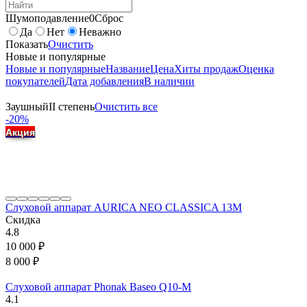
Шумоподавление
0
Сброс
Да
Нет
Неважно
Показать
Очистить
Новые и популярные
Новые и популярные
Название
Цена
Хиты продаж
Оценка
покупателей
Дата добавления
В наличии
Заушный
II степень
Очистить все
-20%
Акция
Слуховой аппарат AURICA NEO CLASSICA 13M
Скидка
4.8
10 000
₽
8 000
₽
Слуховой аппарат Phonak Baseo Q10-М
4.1