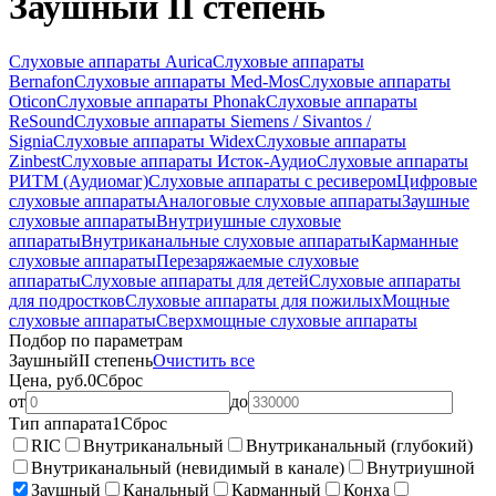
Заушный II степень
Слуховые аппараты Aurica
Слуховые аппараты
Bernafon
Слуховые аппараты Med-Mos
Слуховые аппараты
Oticon
Слуховые аппараты Phonak
Слуховые аппараты
ReSound
Слуховые аппараты Siemens / Sivantos /
Signia
Слуховые аппараты Widex
Слуховые аппараты
Zinbest
Слуховые аппараты Исток-Аудио
Слуховые аппараты
РИТМ (Аудиомаг)
Слуховые аппараты с ресивером
Цифровые
слуховые аппараты
Аналоговые слуховые аппараты
Заушные
слуховые аппараты
Внутриушные слуховые
аппараты
Внутриканальные слуховые аппараты
Карманные
слуховые аппараты
Перезаряжаемые слуховые
аппараты
Слуховые аппараты для детей
Слуховые аппараты
для подростков
Слуховые аппараты для пожилых
Мощные
слуховые аппараты
Сверхмощные слуховые аппараты
Подбор по параметрам
Заушный
II степень
Очистить все
Цена, руб.
0
Сброс
от
до
Тип аппарата
1
Сброс
RIC
Внутриканальный
Внутриканальный (глубокий)
Внутриканальный (невидимый в канале)
Внутриушной
Заушный
Канальный
Карманный
Конха