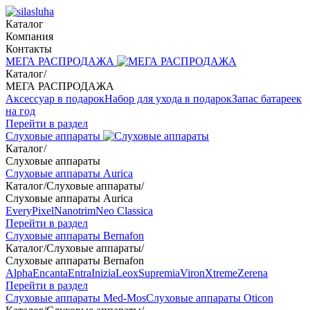
Каталог
Компания
Контакты
МЕГА РАСПРОДАЖА
Каталог
/
МЕГА РАСПРОДАЖА
Аксессуар в подарок
Набор для ухода в подарок
Запас батареек
на год
Перейти в раздел
Слуховые аппараты
Каталог
/
Слуховые аппараты
Слуховые аппараты Aurica
Каталог
/
Слуховые аппараты
/
Слуховые аппараты Aurica
Every
Pixel
Nanotrim
Neo Classica
Перейти в раздел
Слуховые аппараты Bernafon
Каталог
/
Слуховые аппараты
/
Слуховые аппараты Bernafon
Alpha
Encanta
Entra
Inizia
Leox
Supremia
Viron
Xtreme
Zerena
Перейти в раздел
Слуховые аппараты Med-Mos
Слуховые аппараты Oticon