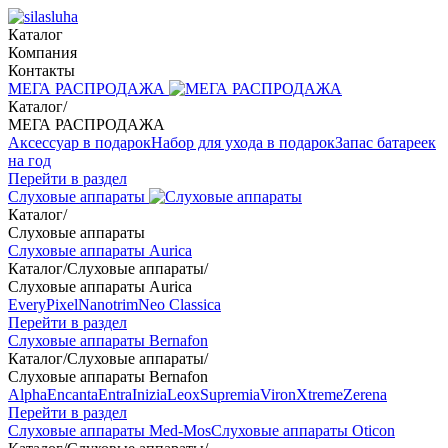
Каталог
Компания
Контакты
МЕГА РАСПРОДАЖА
Каталог
/
МЕГА РАСПРОДАЖА
Аксессуар в подарок
Набор для ухода в подарок
Запас батареек
на год
Перейти в раздел
Слуховые аппараты
Каталог
/
Слуховые аппараты
Слуховые аппараты Aurica
Каталог
/
Слуховые аппараты
/
Слуховые аппараты Aurica
Every
Pixel
Nanotrim
Neo Classica
Перейти в раздел
Слуховые аппараты Bernafon
Каталог
/
Слуховые аппараты
/
Слуховые аппараты Bernafon
Alpha
Encanta
Entra
Inizia
Leox
Supremia
Viron
Xtreme
Zerena
Перейти в раздел
Слуховые аппараты Med-Mos
Слуховые аппараты Oticon