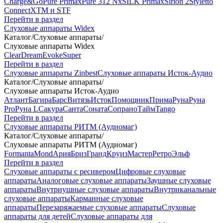
Charge&Go
Pure Primax
Pure 312 Nx
SILK Primax
Sirion 2
Styletto
Connect
XTM и STF
Перейти в раздел
Слуховые аппараты Widex
Каталог
/
Слуховые аппараты
/
Слуховые аппараты Widex
Clear
Dream
Evoke
Super
Перейти в раздел
Слуховые аппараты Zinbest
Слуховые аппараты Исток-Аудио
Каталог
/
Слуховые аппараты
/
Слуховые аппараты Исток-Аудио
Атлант
Багира
Барс
Витязь
Исток
Помощник
Прима
Руна
Руна
Pro
Руна L
Сакура
Санта
Соната
Сопрано
Тайм
Tango
Перейти в раздел
Слуховые аппараты РИТМ (Аудиомаг)
Каталог
/
Слуховые аппараты
/
Слуховые аппараты РИТМ (Аудиомаг)
Formanta
Mond
Ария
Бриз
Гранд
Круиз
Мастер
Ретро
Эльф
Перейти в раздел
Слуховые аппараты с ресивером
Цифровые слуховые
аппараты
Аналоговые слуховые аппараты
Заушные слуховые
аппараты
Внутриушные слуховые аппараты
Внутриканальные
слуховые аппараты
Карманные слуховые
аппараты
Перезаряжаемые слуховые аппараты
Слуховые
аппараты для детей
Слуховые аппараты для