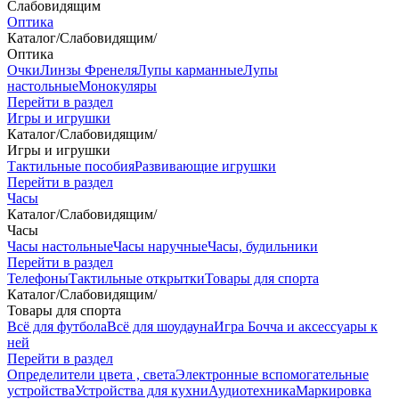
Слабовидящим
Оптика
Каталог
/
Слабовидящим
/
Оптика
Очки
Линзы Френеля
Лупы карманные
Лупы
настольные
Монокуляры
Перейти в раздел
Игры и игрушки
Каталог
/
Слабовидящим
/
Игры и игрушки
Тактильные пособия
Развивающие игрушки
Перейти в раздел
Часы
Каталог
/
Слабовидящим
/
Часы
Часы настольные
Часы наручные
Часы, будильники
Перейти в раздел
Телефоны
Тактильные открытки
Товары для спорта
Каталог
/
Слабовидящим
/
Товары для спорта
Всё для футбола
Всё для шоудауна
Игра Бочча и аксессуары к
ней
Перейти в раздел
Определители цвета , света
Электронные вспомогательные
устройства
Устройства для кухни
Аудиотехника
Маркировка