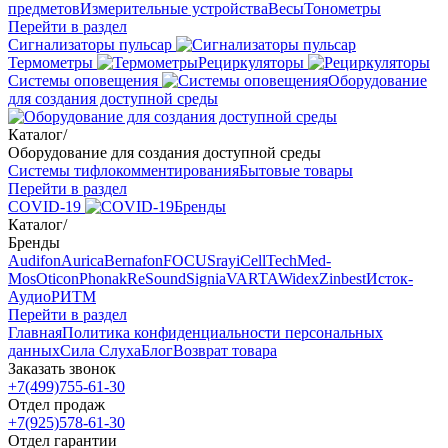
предметов
Измерительные устройства
Весы
Тонометры
Перейти в раздел
Сигнализаторы пульсар
Термометры
Рециркуляторы
Cистемы оповещения
Оборудование
для создания доступной среды
Каталог
/
Оборудование для создания доступной среды
Системы тифлокомментирования
Бытовые товары
Перейти в раздел
COVID-19
Бренды
Каталог
/
Бренды
Audifon
Aurica
Bernafon
FOCUSray
iCellTech
Med-
Mos
Oticon
Phonak
ReSound
Signia
VARTA
Widex
Zinbest
Исток-
Аудио
РИТМ
Перейти в раздел
Главная
Политика конфиденциальности персональных
данных
Сила Слуха
Блог
Возврат товара
Заказать звонок
+7(499)755-61-30
Отдел продаж
+7(925)578-61-30
Отдел гарантии