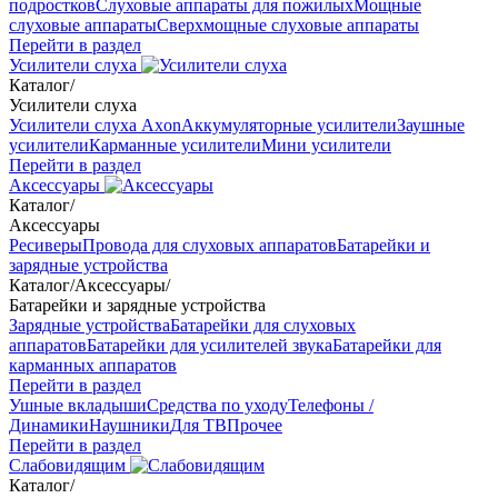
подростков
Слуховые аппараты для пожилых
Мощные
слуховые аппараты
Сверхмощные слуховые аппараты
Перейти в раздел
Усилители слуха
Каталог
/
Усилители слуха
Усилители слуха Axon
Аккумуляторные усилители
Заушные
усилители
Карманные усилители
Мини усилители
Перейти в раздел
Аксессуары
Каталог
/
Аксессуары
Ресиверы
Провода для слуховых аппаратов
Батарейки и
зарядные устройства
Каталог
/
Аксессуары
/
Батарейки и зарядные устройства
Зарядные устройства
Батарейки для слуховых
аппаратов
Батарейки для усилителей звука
Батарейки для
карманных аппаратов
Перейти в раздел
Ушные вкладыши
Средства по уходу
Телефоны /
Динамики
Наушники
Для ТВ
Прочее
Перейти в раздел
Слабовидящим
Каталог
/