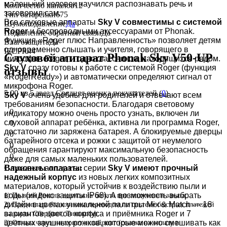
маленький человек научился распознавать речь и
Количество каналов
12
заговорил сам.
Тип батарейки
675
Все слуховые аппараты
Sky V
совместимы
с системой
Шумоподавление
Да
Roger
и беспроводными аксессуарами от Phonak.
Подавление обратной связи
Да
Функция «Roger плюс Направленность» позволяет детям
Влагозащита
Да
одновременно слышать и учителя, говорящего в
IEC
PR44
Слуховой аппарат Phonak Sky V50-UP
микрофон Roger, и одноклассников, находящихся рядом.
Sky V
сразу готовы к работе с системой Roger (функция
отзывы
«RogerReady») и автоматически определяют сигнал от
микрофона Roger.
5.00
из 5 звезд Средняя оценка покупателей (
0
)
Sky V
очень удобны для родителей и отвечают всем
требованиям безопасности. Благодаря световому
0
индикатору можно очень просто узнать, включен ли
слуховой аппарат ребёнка, активна ли программа Roger,
0
достаточно ли заряжена батарея. А блокируемые дверцы
0
батарейного отсека и рожки с защитой от неумелого
0
обращения гарантируют максимальную безопасность
0
даже для самых маленьких пользователей.
Варианты оплаты:
Слуховые аппараты серии
Sky V имеют прочный
надежный корпус
из новых легких композитных
материалов, который устойчив к воздействию пыли и
воды (индекс защиты IP68). А возможность выбрать
1) По всей России возможна оплата при получении заказа;
дизайн в цветах уникальной палитры Mix & Match — 16
2) Предоплата банковским переводом по системе быстрых платежей
вариантов цветов корпуса и приёмника Roger и 7
на карты Сбербанк, Тинькофф;
цветных заушных рожков, которые можно смешивать как
3) Оплата через интернет-эквайринг (ссылка на оплату в