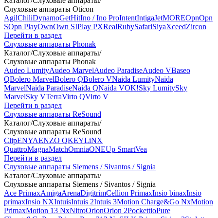
Каталог
/
Слуховые аппараты
/
Слуховые аппараты Oticon
Agil
Chili
Dynamo
Get
Hit
Ino / Ino Pro
Intent
Intiga
Jet
MORE
Opn
Opn
S
Opn Play
Own
Own SI
Play PX
Real
Ruby
Safari
Siya
Xceed
Zircon
Перейти в раздел
Слуховые аппараты Phonak
Каталог
/
Слуховые аппараты
/
Слуховые аппараты Phonak
Audeo Lumity
Audeo Marvel
Audeo Paradise
Audeo V
Baseo
Q
Bolero Marvel
Bolero Q
Bolero V
Naida Lumity
Naida
Marvel
Naida Paradise
Naida Q
Naida V
OK!
Sky Lumity
Sky
Marvel
Sky V
Terra
Virto Q
Virto V
Перейти в раздел
Слуховые аппараты ReSound
Каталог
/
Слуховые аппараты
/
Слуховые аппараты ReSound
Clip
ENYA
ENZO Q
KEY
LiNX
Quattro
Magna
Match
Omnia
ONE
Up Smart
Vea
Перейти в раздел
Слуховые аппараты Siemens / Sivantos / Signia
Каталог
/
Слуховые аппараты
/
Слуховые аппараты Siemens / Sivantos / Signia
Ace Primax
Amiga
Arena
Digitrim
Cellion Primax
Insio binax
Insio
primax
Insio NX
Intuis
Intuis 2
Intuis 3
Motion Charge&Go Nx
Motion
Primax
Motion 13 Nx
Nitro
Orion
Orion 2
Pockettio
Pure