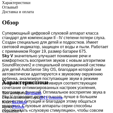
Характеристики
Отзывы
0
Доставка и оплата
Обзор
Супермощный цифровой слуховой аппарат класса
стандарт для компенсации II - IV степени потери слуха.
Создан специально для детей и подростков. Имеет
световой индикатор, защищен от воды и пыли. Работает
с приемником Roger 19, размер батареи 675.
Sky V
значительно улучшает понимание речи и
комфортность восприятия звуков с новым алгоритмом
SoundRecover2 и специальной операционной системы
для детей AutoSense Sky OS, благодаря которой они
автоматически адаптируются к звуковому окружению
ребенка, анализируя поступающие звуки в режиме
Характеристики
реального времени и активируя соответствующее
сочетание оптимизированных настроек усиления,
программ и функций. Оптимальное восприятие звука в
Тип аппарата
Заушный
Sky V позволяет детям слышать лучше в большем
Степень потери слуха
II-IV степень
количестве ситуаций и благодаря этому общаться
Класс
Базовый
уверенно. Слуховые аппараты серии способны
Бренд
Phonak
обеспечивать «слуховую стимуляцию», чтобы совсем
Серия
Sky V