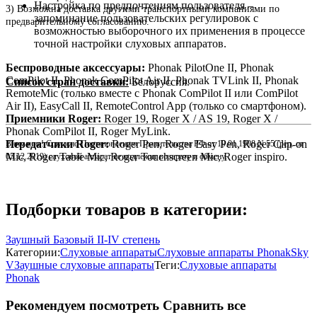
Настройка по предпочтениям пользователя –
3) Возможна доставка другими транспортными компаниями по
запоминание пользовательских регулировок с
предварительному согласованию.
возможностью выборочного их применения в процессе
точной настройки слуховых аппаратов.
Беспроводные аксессуары:
Phonak PilotOne II, Phonak
ComPilot II, Phonak ComPilot Air II, Phonak TVLink II, Phonak
Список стран доставки:
Белоруссия.
RemoteMic (только вместе с Phonak ComPilot II или ComPilot
Air II), EasyCall II, RemoteControl App (только со смартфоном).
Приемники Roger:
Roger 19, Roger X / AS 19, Roger X /
Phonak ComPilot II, Roger MyLink.
Передатчики Roger:
Roger Pen, Roger Easy Pen, Roger Clip-on
Внимание! Согласно Постановлению Правительства РФ от 19.01.1998 N 55 (ред. от
Mic, Roger Table Mic, Roger Touchscreen Mic, Roger inspiro.
05.12.2019) слуховой аппарат не подлежит возврату и обмену.
Подборки товаров в категории:
Заушный Базовый II-IV степень
Категории:
Слуховые аппараты
Слуховые аппараты Phonak
Sky
V
Заушные слуховые аппараты
Теги:
Слуховые аппараты
Phonak
Рекомендуем посмотреть
Сравнить все