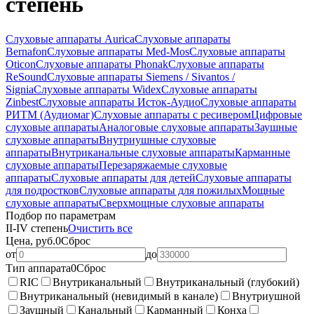
степень
Слуховые аппараты Aurica
Слуховые аппараты
Bernafon
Слуховые аппараты Med-Mos
Слуховые аппараты
Oticon
Слуховые аппараты Phonak
Слуховые аппараты
ReSound
Слуховые аппараты Siemens / Sivantos /
Signia
Слуховые аппараты Widex
Слуховые аппараты
Zinbest
Слуховые аппараты Исток-Аудио
Слуховые аппараты
РИТМ (Аудиомаг)
Слуховые аппараты с ресивером
Цифровые
слуховые аппараты
Аналоговые слуховые аппараты
Заушные
слуховые аппараты
Внутриушные слуховые
аппараты
Внутриканальные слуховые аппараты
Карманные
слуховые аппараты
Перезаряжаемые слуховые
аппараты
Слуховые аппараты для детей
Слуховые аппараты
для подростков
Слуховые аппараты для пожилых
Мощные
слуховые аппараты
Сверхмощные слуховые аппараты
Подбор по параметрам
II-IV степень
Очистить все
Цена, руб.
0
Сброс
от
до
Тип аппарата
0
Сброс
RIC
Внутриканальный
Внутриканальный (глубокий)
Внутриканальный (невидимый в канале)
Внутриушной
Заушный
Канальный
Карманный
Конха