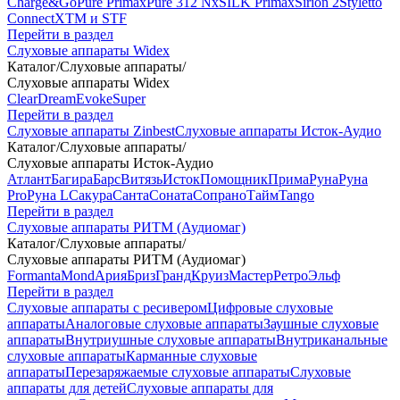
Charge&Go
Pure Primax
Pure 312 Nx
SILK Primax
Sirion 2
Styletto
Connect
XTM и STF
Перейти в раздел
Слуховые аппараты Widex
Каталог
/
Слуховые аппараты
/
Слуховые аппараты Widex
Clear
Dream
Evoke
Super
Перейти в раздел
Слуховые аппараты Zinbest
Слуховые аппараты Исток-Аудио
Каталог
/
Слуховые аппараты
/
Слуховые аппараты Исток-Аудио
Атлант
Багира
Барс
Витязь
Исток
Помощник
Прима
Руна
Руна
Pro
Руна L
Сакура
Санта
Соната
Сопрано
Тайм
Tango
Перейти в раздел
Слуховые аппараты РИТМ (Аудиомаг)
Каталог
/
Слуховые аппараты
/
Слуховые аппараты РИТМ (Аудиомаг)
Formanta
Mond
Ария
Бриз
Гранд
Круиз
Мастер
Ретро
Эльф
Перейти в раздел
Слуховые аппараты с ресивером
Цифровые слуховые
аппараты
Аналоговые слуховые аппараты
Заушные слуховые
аппараты
Внутриушные слуховые аппараты
Внутриканальные
слуховые аппараты
Карманные слуховые
аппараты
Перезаряжаемые слуховые аппараты
Слуховые
аппараты для детей
Слуховые аппараты для