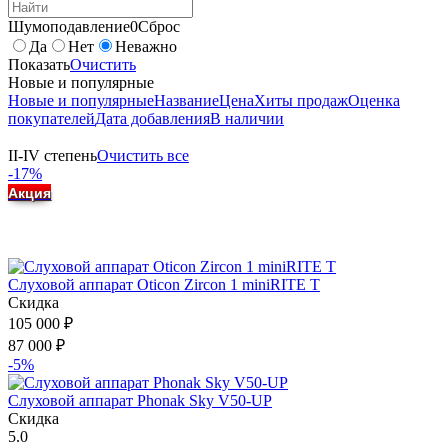
Шумоподавление
0
Сброс
Да
Нет
Неважно
Показать
Очистить
Новые и популярные
Новые и популярные
Название
Цена
Хиты продаж
Оценка
покупателей
Дата добавления
В наличии
II-IV степень
Очистить все
-17%
Акция
Слуховой аппарат Oticon Zircon 1 miniRITE T
Скидка
105 000
₽
87 000
₽
-5%
Слуховой аппарат Phonak Sky V50-UP
Скидка
5.0