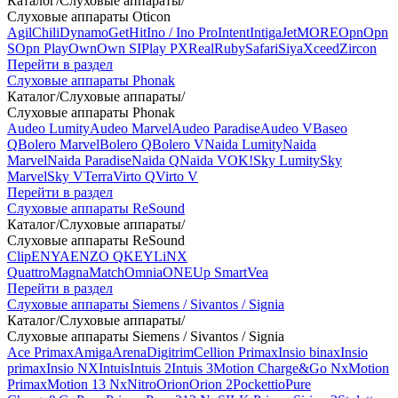
Каталог
/
Слуховые аппараты
/
Слуховые аппараты Oticon
Agil
Chili
Dynamo
Get
Hit
Ino / Ino Pro
Intent
Intiga
Jet
MORE
Opn
Opn
S
Opn Play
Own
Own SI
Play PX
Real
Ruby
Safari
Siya
Xceed
Zircon
Перейти в раздел
Слуховые аппараты Phonak
Каталог
/
Слуховые аппараты
/
Слуховые аппараты Phonak
Audeo Lumity
Audeo Marvel
Audeo Paradise
Audeo V
Baseo
Q
Bolero Marvel
Bolero Q
Bolero V
Naida Lumity
Naida
Marvel
Naida Paradise
Naida Q
Naida V
OK!
Sky Lumity
Sky
Marvel
Sky V
Terra
Virto Q
Virto V
Перейти в раздел
Слуховые аппараты ReSound
Каталог
/
Слуховые аппараты
/
Слуховые аппараты ReSound
Clip
ENYA
ENZO Q
KEY
LiNX
Quattro
Magna
Match
Omnia
ONE
Up Smart
Vea
Перейти в раздел
Слуховые аппараты Siemens / Sivantos / Signia
Каталог
/
Слуховые аппараты
/
Слуховые аппараты Siemens / Sivantos / Signia
Ace Primax
Amiga
Arena
Digitrim
Cellion Primax
Insio binax
Insio
primax
Insio NX
Intuis
Intuis 2
Intuis 3
Motion Charge&Go Nx
Motion
Primax
Motion 13 Nx
Nitro
Orion
Orion 2
Pockettio
Pure