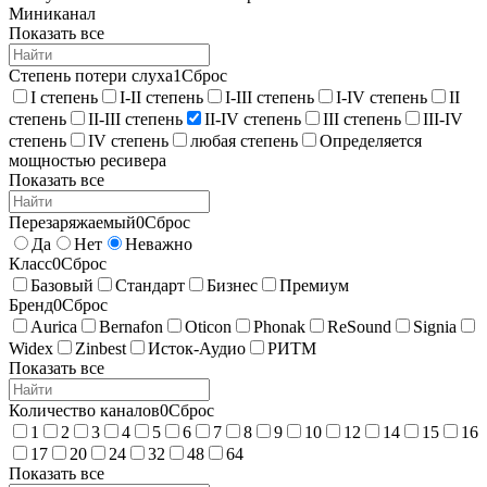
Миниканал
Показать все
Степень потери слуха
1
Сброс
I степень
I-II степень
I-III степень
I-IV степень
II
степень
II-III степень
II-IV степень
III степень
III-IV
степень
IV степень
любая степень
Определяется
мощностью ресивера
Показать все
Перезаряжаемый
0
Сброс
Да
Нет
Неважно
Класс
0
Сброс
Базовый
Стандарт
Бизнес
Премиум
Бренд
0
Сброс
Aurica
Bernafon
Oticon
Phonak
ReSound
Signia
Widex
Zinbest
Исток-Аудио
РИТМ
Показать все
Количество каналов
0
Сброс
1
2
3
4
5
6
7
8
9
10
12
14
15
16
17
20
24
32
48
64
Показать все