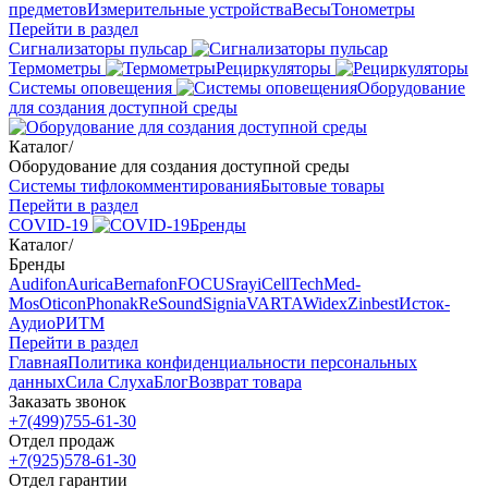
предметов
Измерительные устройства
Весы
Тонометры
Перейти в раздел
Сигнализаторы пульсар
Термометры
Рециркуляторы
Cистемы оповещения
Оборудование
для создания доступной среды
Каталог
/
Оборудование для создания доступной среды
Системы тифлокомментирования
Бытовые товары
Перейти в раздел
COVID-19
Бренды
Каталог
/
Бренды
Audifon
Aurica
Bernafon
FOCUSray
iCellTech
Med-
Mos
Oticon
Phonak
ReSound
Signia
VARTA
Widex
Zinbest
Исток-
Аудио
РИТМ
Перейти в раздел
Главная
Политика конфиденциальности персональных
данных
Сила Слуха
Блог
Возврат товара
Заказать звонок
+7(499)755-61-30
Отдел продаж
+7(925)578-61-30
Отдел гарантии