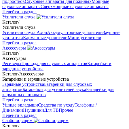
подростков
Слуховые аппараты для пожилых
Мощные
слуховые аппараты
Сверхмощные слуховые аппараты
Перейти в раздел
Усилители слуха
Каталог
/
Усилители слуха
Усилители слуха Axon
Аккумуляторные усилители
Заушные
усилители
Карманные усилители
Мини усилители
Перейти в раздел
Аксессуары
Каталог
/
Аксессуары
Ресиверы
Провода для слуховых аппаратов
Батарейки и
зарядные устройства
Каталог
/
Аксессуары
/
Батарейки и зарядные устройства
Зарядные устройства
Батарейки для слуховых
аппаратов
Батарейки для усилителей звука
Батарейки для
карманных аппаратов
Перейти в раздел
Ушные вкладыши
Средства по уходу
Телефоны /
Динамики
Наушники
Для ТВ
Прочее
Перейти в раздел
Слабовидящим
Каталог
/