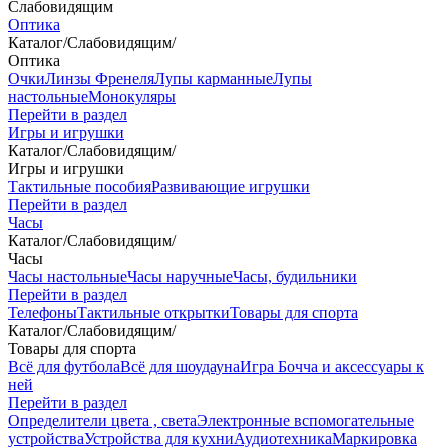
Слабовидящим
Оптика
Каталог
/
Слабовидящим
/
Оптика
Очки
Линзы Френеля
Лупы карманные
Лупы
настольные
Монокуляры
Перейти в раздел
Игры и игрушки
Каталог
/
Слабовидящим
/
Игры и игрушки
Тактильные пособия
Развивающие игрушки
Перейти в раздел
Часы
Каталог
/
Слабовидящим
/
Часы
Часы настольные
Часы наручные
Часы, будильники
Перейти в раздел
Телефоны
Тактильные открытки
Товары для спорта
Каталог
/
Слабовидящим
/
Товары для спорта
Всё для футбола
Всё для шоудауна
Игра Бочча и аксессуары к
ней
Перейти в раздел
Определители цвета , света
Электронные вспомогательные
устройства
Устройства для кухни
Аудиотехника
Маркировка