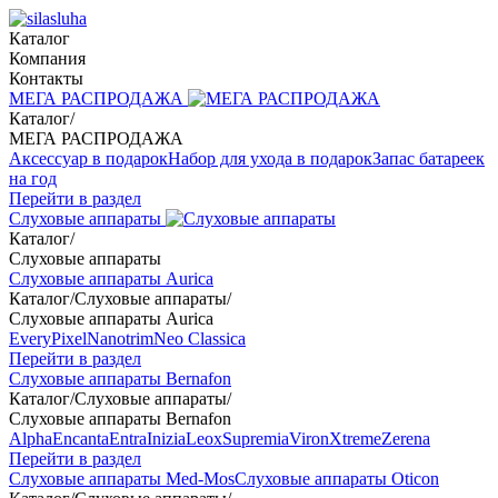
Каталог
Компания
Контакты
МЕГА РАСПРОДАЖА
Каталог
/
МЕГА РАСПРОДАЖА
Аксессуар в подарок
Набор для ухода в подарок
Запас батареек
на год
Перейти в раздел
Слуховые аппараты
Каталог
/
Слуховые аппараты
Слуховые аппараты Aurica
Каталог
/
Слуховые аппараты
/
Слуховые аппараты Aurica
Every
Pixel
Nanotrim
Neo Classica
Перейти в раздел
Слуховые аппараты Bernafon
Каталог
/
Слуховые аппараты
/
Слуховые аппараты Bernafon
Alpha
Encanta
Entra
Inizia
Leox
Supremia
Viron
Xtreme
Zerena
Перейти в раздел
Слуховые аппараты Med-Mos
Слуховые аппараты Oticon