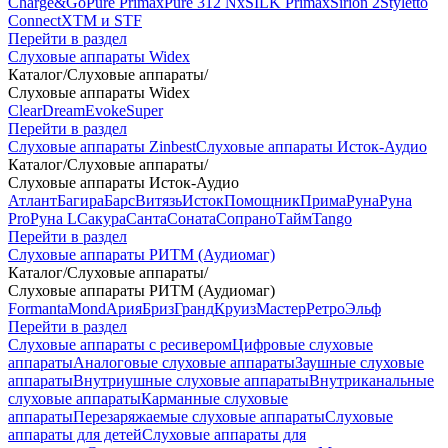
Charge&Go
Pure Primax
Pure 312 Nx
SILK Primax
Sirion 2
Styletto
Connect
XTM и STF
Перейти в раздел
Слуховые аппараты Widex
Каталог
/
Слуховые аппараты
/
Слуховые аппараты Widex
Clear
Dream
Evoke
Super
Перейти в раздел
Слуховые аппараты Zinbest
Слуховые аппараты Исток-Аудио
Каталог
/
Слуховые аппараты
/
Слуховые аппараты Исток-Аудио
Атлант
Багира
Барс
Витязь
Исток
Помощник
Прима
Руна
Руна
Pro
Руна L
Сакура
Санта
Соната
Сопрано
Тайм
Tango
Перейти в раздел
Слуховые аппараты РИТМ (Аудиомаг)
Каталог
/
Слуховые аппараты
/
Слуховые аппараты РИТМ (Аудиомаг)
Formanta
Mond
Ария
Бриз
Гранд
Круиз
Мастер
Ретро
Эльф
Перейти в раздел
Слуховые аппараты с ресивером
Цифровые слуховые
аппараты
Аналоговые слуховые аппараты
Заушные слуховые
аппараты
Внутриушные слуховые аппараты
Внутриканальные
слуховые аппараты
Карманные слуховые
аппараты
Перезаряжаемые слуховые аппараты
Слуховые
аппараты для детей
Слуховые аппараты для