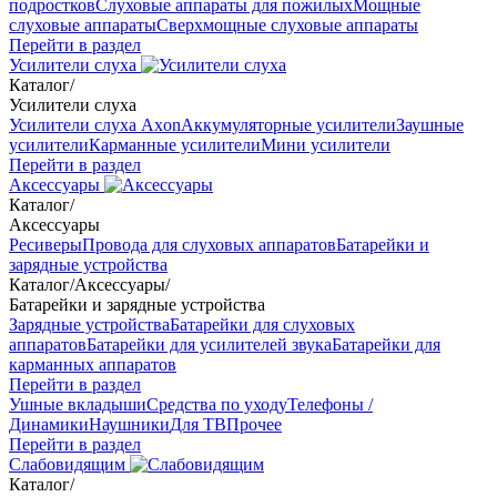
подростков
Слуховые аппараты для пожилых
Мощные
слуховые аппараты
Сверхмощные слуховые аппараты
Перейти в раздел
Усилители слуха
Каталог
/
Усилители слуха
Усилители слуха Axon
Аккумуляторные усилители
Заушные
усилители
Карманные усилители
Мини усилители
Перейти в раздел
Аксессуары
Каталог
/
Аксессуары
Ресиверы
Провода для слуховых аппаратов
Батарейки и
зарядные устройства
Каталог
/
Аксессуары
/
Батарейки и зарядные устройства
Зарядные устройства
Батарейки для слуховых
аппаратов
Батарейки для усилителей звука
Батарейки для
карманных аппаратов
Перейти в раздел
Ушные вкладыши
Средства по уходу
Телефоны /
Динамики
Наушники
Для ТВ
Прочее
Перейти в раздел
Слабовидящим
Каталог
/