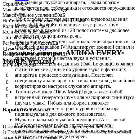
от владельца слухового аппарата. Таким образом
Серия
Every
выделяется речь собеседника и отсекаются окружающие
Максимальная мощность
120дБ
шумы.
Максимальное усиление
50дБ
128-полосная система адаптивного шумоподавления
Неточность гармонической волны
≤4%
(Squelch Ultimate)Контролирует и устраняет шум
Количество каналов
16
независимо в каждой из 128 полос системы для более
Количество программ
6
комфортного восприятия речи.
Тип батарейки
13, 675
Адаптивное автоматическое подавление обратной связи
Регулировка громкости
Да
(Feedback Attenuation IV)Анализирует входной сигнал и
Шумоподавление
Да
Слуховой аппарат AURICA EVERY
подбирает оптимальные настройки для устранения
Подавление обратной связи
Да
свиста без потери качества звука и усиления.
Влагозащита
Да
1660DS отзывы
Дневник регистрации данных (Data Logging)Сохраняет
IEC
PR44, PR48
статистические данные об уровне звука и функциях
аппарата в процессе эксплуатации. Позволяет
0
специалисту анализировать эти данные для дальнейшей
0
корректировки настроек слухового аппарата.
0
Тиннитус-маскер (Tinny Mask)Представляет собой
0
встроенный генератор шума для маскировки тиннитуса
0
(шума в ушах). Гибкая платформа позволяет
специалисту точно настроить уровни генератора
Варианты оплаты:
индивидуально для каждого пользователя.
Мультитональный звуковой помощник (Assistant call
IV)Сопровождает работу слухового аппарата
1) По всей России возможна оплата при получении заказа;
приятными звуковыми тонами при включении, смене
2) Предоплата банковским переводом по системе быстрых платежей
программ, низком заряде батареи.
на карты Сбербанк, Тинькофф;