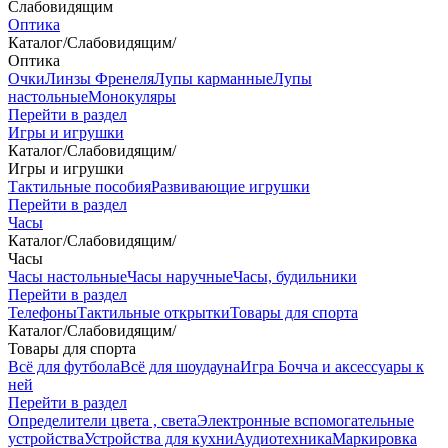
Слабовидящим
Оптика
Каталог
/
Слабовидящим
/
Оптика
Очки
Линзы Френеля
Лупы карманные
Лупы
настольные
Монокуляры
Перейти в раздел
Игры и игрушки
Каталог
/
Слабовидящим
/
Игры и игрушки
Тактильные пособия
Развивающие игрушки
Перейти в раздел
Часы
Каталог
/
Слабовидящим
/
Часы
Часы настольные
Часы наручные
Часы, будильники
Перейти в раздел
Телефоны
Тактильные открытки
Товары для спорта
Каталог
/
Слабовидящим
/
Товары для спорта
Всё для футбола
Всё для шоудауна
Игра Бочча и аксессуары к
ней
Перейти в раздел
Определители цвета , света
Электронные вспомогательные
устройства
Устройства для кухни
Аудиотехника
Маркировка