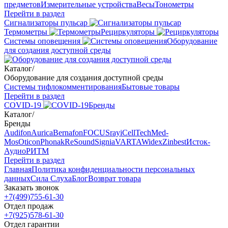
предметов
Измерительные устройства
Весы
Тонометры
Перейти в раздел
Сигнализаторы пульсар
Термометры
Рециркуляторы
Cистемы оповещения
Оборудование
для создания доступной среды
Каталог
/
Оборудование для создания доступной среды
Системы тифлокомментирования
Бытовые товары
Перейти в раздел
COVID-19
Бренды
Каталог
/
Бренды
Audifon
Aurica
Bernafon
FOCUSray
iCellTech
Med-
Mos
Oticon
Phonak
ReSound
Signia
VARTA
Widex
Zinbest
Исток-
Аудио
РИТМ
Перейти в раздел
Главная
Политика конфиденциальности персональных
данных
Сила Слуха
Блог
Возврат товара
Заказать звонок
+7(499)755-61-30
Отдел продаж
+7(925)578-61-30
Отдел гарантии