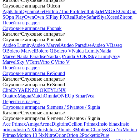
Каталог
/
Слуховые аппараты
/
Слуховые аппараты Oticon
Agil
Chili
Dynamo
Get
Hit
Ino / Ino Pro
Intent
Intiga
Jet
MORE
Opn
Opn
S
Opn Play
Own
Own SI
Play PX
Real
Ruby
Safari
Siya
Xceed
Zircon
Перейти в раздел
Слуховые аппараты Phonak
Каталог
/
Слуховые аппараты
/
Слуховые аппараты Phonak
Audeo Lumity
Audeo Marvel
Audeo Paradise
Audeo V
Baseo
Q
Bolero Marvel
Bolero Q
Bolero V
Naida Lumity
Naida
Marvel
Naida Paradise
Naida Q
Naida V
OK!
Sky Lumity
Sky
Marvel
Sky V
Terra
Virto Q
Virto V
Перейти в раздел
Слуховые аппараты ReSound
Каталог
/
Слуховые аппараты
/
Слуховые аппараты ReSound
Clip
ENYA
ENZO Q
KEY
LiNX
Quattro
Magna
Match
Omnia
ONE
Up Smart
Vea
Перейти в раздел
Слуховые аппараты Siemens / Sivantos / Signia
Каталог
/
Слуховые аппараты
/
Слуховые аппараты Siemens / Sivantos / Signia
Ace Primax
Amiga
Arena
Digitrim
Cellion Primax
Insio binax
Insio
primax
Insio NX
Intuis
Intuis 2
Intuis 3
Motion Charge&Go Nx
Motion
Primax
Motion 13 Nx
Nitro
Orion
Orion 2
Pockettio
Pure