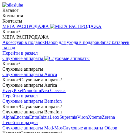
Каталог
Компания
Контакты
МЕГА РАСПРОДАЖА
Каталог
/
МЕГА РАСПРОДАЖА
Аксессуар в подарок
Набор для ухода в подарок
Запас батареек
на год
Перейти в раздел
Слуховые аппараты
Каталог
/
Слуховые аппараты
Слуховые аппараты Aurica
Каталог
/
Слуховые аппараты
/
Слуховые аппараты Aurica
Every
Pixel
Nanotrim
Neo Classica
Перейти в раздел
Слуховые аппараты Bernafon
Каталог
/
Слуховые аппараты
/
Слуховые аппараты Bernafon
Alpha
Encanta
Entra
Inizia
Leox
Supremia
Viron
Xtreme
Zerena
Перейти в раздел
Слуховые аппараты Med-Mos
Слуховые аппараты Oticon