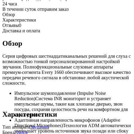
24 часа
В течении суток отправим заказ
Обзор
Характеристики
Отзывы
0
Доставка и оплата
Обзор
Серия цифровых шестнадцатиканальных решений для слуха с
возможностью тонкой персонализированной настройкой
звучания. Полнофункциональные слуховые аппараты
премиум-сегмента Every 1660 обеспечивают высокое качество
передачи речевого сигнала в обстановке любой акустической
сложности.
Импульсное шумоподавление (Impulse Noise
Reduction)Система INR мониторит и устраняет
импульсные шумы, такие как хлопанье дверью, звон
посуды, сохраняя целостность речи на комфортном для
Характеристики
слуха уровне.
Адаптивная направленность микрофонов (Adaptive
Directional Microphones)Технология ADM автоматически
Тип аппарата
Заушный
уменьшает уровень источников звука позади или сбоку
Бренд
Aurica