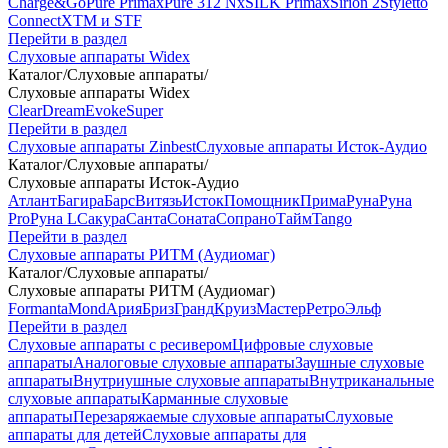
Charge&Go
Pure Primax
Pure 312 Nx
SILK Primax
Sirion 2
Styletto
Connect
XTM и STF
Перейти в раздел
Слуховые аппараты Widex
Каталог
/
Слуховые аппараты
/
Слуховые аппараты Widex
Clear
Dream
Evoke
Super
Перейти в раздел
Слуховые аппараты Zinbest
Слуховые аппараты Исток-Аудио
Каталог
/
Слуховые аппараты
/
Слуховые аппараты Исток-Аудио
Атлант
Багира
Барс
Витязь
Исток
Помощник
Прима
Руна
Руна
Pro
Руна L
Сакура
Санта
Соната
Сопрано
Тайм
Tango
Перейти в раздел
Слуховые аппараты РИТМ (Аудиомаг)
Каталог
/
Слуховые аппараты
/
Слуховые аппараты РИТМ (Аудиомаг)
Formanta
Mond
Ария
Бриз
Гранд
Круиз
Мастер
Ретро
Эльф
Перейти в раздел
Слуховые аппараты с ресивером
Цифровые слуховые
аппараты
Аналоговые слуховые аппараты
Заушные слуховые
аппараты
Внутриушные слуховые аппараты
Внутриканальные
слуховые аппараты
Карманные слуховые
аппараты
Перезаряжаемые слуховые аппараты
Слуховые
аппараты для детей
Слуховые аппараты для