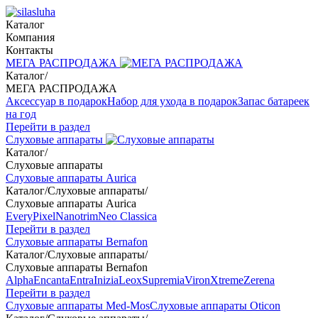
Каталог
Компания
Контакты
МЕГА РАСПРОДАЖА
Каталог
/
МЕГА РАСПРОДАЖА
Аксессуар в подарок
Набор для ухода в подарок
Запас батареек
на год
Перейти в раздел
Слуховые аппараты
Каталог
/
Слуховые аппараты
Слуховые аппараты Aurica
Каталог
/
Слуховые аппараты
/
Слуховые аппараты Aurica
Every
Pixel
Nanotrim
Neo Classica
Перейти в раздел
Слуховые аппараты Bernafon
Каталог
/
Слуховые аппараты
/
Слуховые аппараты Bernafon
Alpha
Encanta
Entra
Inizia
Leox
Supremia
Viron
Xtreme
Zerena
Перейти в раздел
Слуховые аппараты Med-Mos
Слуховые аппараты Oticon