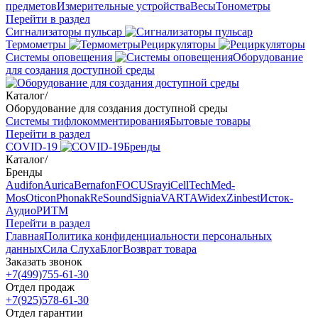
предметов
Измерительные устройства
Весы
Тонометры
Перейти в раздел
Сигнализаторы пульсар
Термометры
Рециркуляторы
Cистемы оповещения
Оборудование
для создания доступной среды
Каталог
/
Оборудование для создания доступной среды
Системы тифлокомментирования
Бытовые товары
Перейти в раздел
COVID-19
Бренды
Каталог
/
Бренды
Audifon
Aurica
Bernafon
FOCUSray
iCellTech
Med-
Mos
Oticon
Phonak
ReSound
Signia
VARTA
Widex
Zinbest
Исток-
Аудио
РИТМ
Перейти в раздел
Главная
Политика конфиденциальности персональных
данных
Сила Слуха
Блог
Возврат товара
Заказать звонок
+7(499)755-61-30
Отдел продаж
+7(925)578-61-30
Отдел гарантии