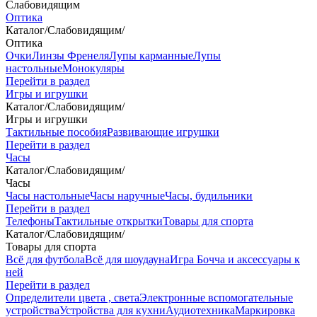
Слабовидящим
Оптика
Каталог
/
Слабовидящим
/
Оптика
Очки
Линзы Френеля
Лупы карманные
Лупы
настольные
Монокуляры
Перейти в раздел
Игры и игрушки
Каталог
/
Слабовидящим
/
Игры и игрушки
Тактильные пособия
Развивающие игрушки
Перейти в раздел
Часы
Каталог
/
Слабовидящим
/
Часы
Часы настольные
Часы наручные
Часы, будильники
Перейти в раздел
Телефоны
Тактильные открытки
Товары для спорта
Каталог
/
Слабовидящим
/
Товары для спорта
Всё для футбола
Всё для шоудауна
Игра Бочча и аксессуары к
ней
Перейти в раздел
Определители цвета , света
Электронные вспомогательные
устройства
Устройства для кухни
Аудиотехника
Маркировка