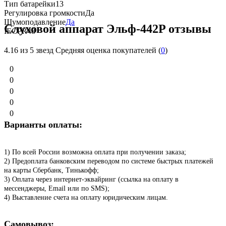
Тип батарейки
13
Регулировка громкости
Да
Шумоподавление
Да
Слуховой аппарат Эльф-442P отзывы
IEC
PR48
4.16
из 5 звезд Средняя оценка покупателей (
0
)
0
0
0
0
0
Варианты оплаты:
1) По всей России возможна оплата при получении заказа;
2) Предоплата банковским переводом по системе быстрых платежей
на карты Сбербанк, Тинькофф;
3) Оплата через интернет-эквайринг (ссылка на оплату в
мессенджеры, Email или по SMS);
4) Выставление счета на оплату юридическим лицам.
Самовывоз: