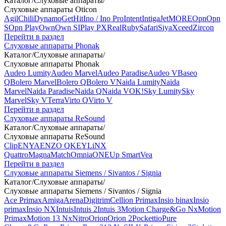
Каталог
/
Слуховые аппараты
/
Слуховые аппараты Oticon
Agil
Chili
Dynamo
Get
Hit
Ino / Ino Pro
Intent
Intiga
Jet
MORE
Opn
Opn
S
Opn Play
Own
Own SI
Play PX
Real
Ruby
Safari
Siya
Xceed
Zircon
Перейти в раздел
Слуховые аппараты Phonak
Каталог
/
Слуховые аппараты
/
Слуховые аппараты Phonak
Audeo Lumity
Audeo Marvel
Audeo Paradise
Audeo V
Baseo
Q
Bolero Marvel
Bolero Q
Bolero V
Naida Lumity
Naida
Marvel
Naida Paradise
Naida Q
Naida V
OK!
Sky Lumity
Sky
Marvel
Sky V
Terra
Virto Q
Virto V
Перейти в раздел
Слуховые аппараты ReSound
Каталог
/
Слуховые аппараты
/
Слуховые аппараты ReSound
Clip
ENYA
ENZO Q
KEY
LiNX
Quattro
Magna
Match
Omnia
ONE
Up Smart
Vea
Перейти в раздел
Слуховые аппараты Siemens / Sivantos / Signia
Каталог
/
Слуховые аппараты
/
Слуховые аппараты Siemens / Sivantos / Signia
Ace Primax
Amiga
Arena
Digitrim
Cellion Primax
Insio binax
Insio
primax
Insio NX
Intuis
Intuis 2
Intuis 3
Motion Charge&Go Nx
Motion
Primax
Motion 13 Nx
Nitro
Orion
Orion 2
Pockettio
Pure