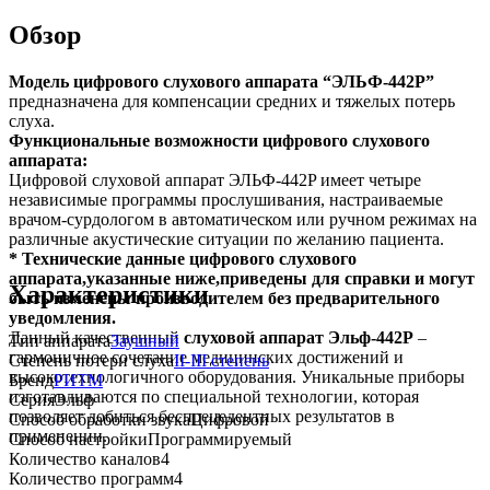
Обзор
Модель цифрового слухового аппарата “ЭЛЬФ-442P”
предназначена для компенсации
средних и тяжелых потерь
слуха.
Функциональные возможности цифрового слухового
аппарата:
Цифровой слуховой аппарат ЭЛЬФ-442P имеет четыре
независимые программы прослушивания, настраиваемые
врачом-сурдологом в автоматическом или ручном режимах на
различные акустические ситуации по желанию пациента.
* Технические данные цифрового слухового
аппарата,указанные ниже,приведены для справки и могут
Характеристики
быть изменены производителем без предварительного
уведомления.
Данный качественный
слуховой аппарат Эльф-442P
–
Тип аппарата
Заушный
гармоничное сочетание медицинских достижений и
Степень потери слуха
II-III степень
высокотехнологичного оборудования. Уникальные приборы
Бренд
РИТМ
изготавливаются по специальной технологии, которая
Серия
Эльф
позволяет добиться беспрецедентных результатов в
Способ обработки звука
Цифровой
применении.
Способ настройки
Программируемый
Количество каналов
4
Количество программ
4