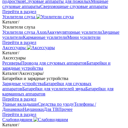
подростков
Слуховые аппараты для пожилых
Мощные
слуховые аппараты
Сверхмощные слуховые аппараты
Перейти в раздел
Усилители слуха
Каталог
/
Усилители слуха
Усилители слуха Axon
Аккумуляторные усилители
Заушные
усилители
Карманные усилители
Мини усилители
Перейти в раздел
Аксессуары
Каталог
/
Аксессуары
Ресиверы
Провода для слуховых аппаратов
Батарейки и
зарядные устройства
Каталог
/
Аксессуары
/
Батарейки и зарядные устройства
Зарядные устройства
Батарейки для слуховых
аппаратов
Батарейки для усилителей звука
Батарейки для
карманных аппаратов
Перейти в раздел
Ушные вкладыши
Средства по уходу
Телефоны /
Динамики
Наушники
Для ТВ
Прочее
Перейти в раздел
Слабовидящим
Каталог
/