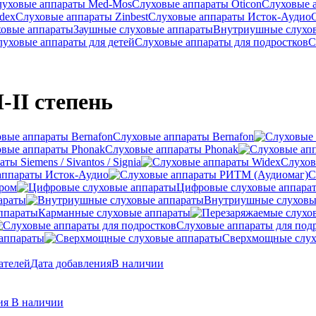
луховые аппараты Med-Mos
Слуховые аппараты Oticon
Слуховые 
dex
Слуховые аппараты Zinbest
Слуховые аппараты Исток-Аудио
ховые аппараты
Заушные слуховые аппараты
Внутриушные слухо
луховые аппараты для детей
Слуховые аппараты для подростков
С
-II степень
Слуховые аппараты Bernafon
Слуховые аппараты Phonak
ы Siemens / Sivantos / Signia
Слухов
аппараты Исток-Аудио
С
ером
Цифровые слуховые аппара
араты
Внутриушные слуховы
Карманные слуховые аппараты
Слуховые аппараты для под
аппараты
Сверхмощные слух
ателей
Дата добавления
В наличии
ния
В наличии