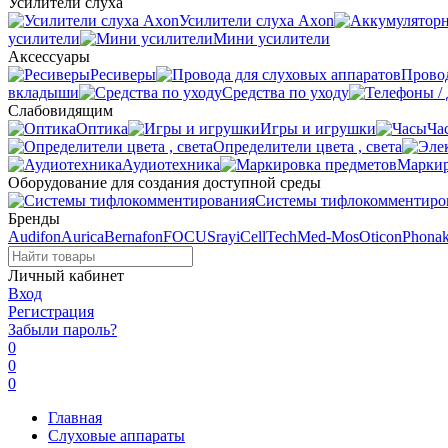
Усилители слуха
Усилители слуха Axon
усилители
Мини усилители
Аксессуары
Ресиверы
Провод
вкладыши
Средства по уходу
Слабовидящим
Оптика
Игры и игрушки
Ча
Определители цвета , света
Аудиотехника
Маркир
Оборудование для создания доступной среды
Системы тифлокомментиро
Бренды
Audifon
Aurica
Bernafon
FOCUSray
iCellTech
Med-Mos
Oticon
Phona
Личный кабинет
Вход
Регистрация
Забыли пароль?
0
0
0
Главная
Слуховые аппараты