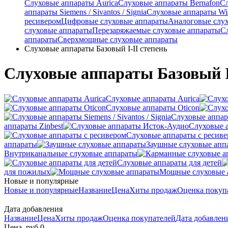
Слуховые аппараты Aurica
Слуховые аппараты Bernafon
С
аппараты Siemens / Sivantos / Signia
Слуховые аппараты Wi
ресивером
Цифровые слуховые аппараты
Аналоговые слу
слуховые аппараты
Перезаряжаемые слуховые аппараты
С
аппараты
Сверхмощные слуховые аппараты
Слуховые аппараты Базовый I-II степень
Слуховые аппараты Базовый I
Слуховые аппараты Aurica
Слуховые аппараты Oticon
Слуховые аппарат
аппараты Zinbest
Слуховые 
Слуховые аппараты с ресив
аппараты
Заушные слуховые апп
Внутриканальные слуховые аппараты
Слуховые аппараты для детей
для пожилых
Мощные слуховые 
Новые и популярные
Новые и популярные
Название
Цена
Хиты продаж
Оценка покуп
Дата добавления
Название
Цена
Хиты продаж
Оценка покупателей
Дата добавле
Цена, руб.
0