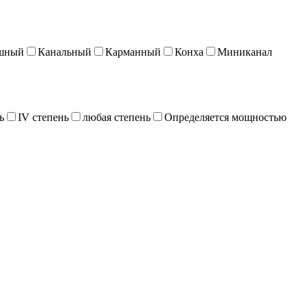
шный
Канальный
Карманный
Конха
Миниканал
ь
IV степень
любая степень
Определяется мощностью