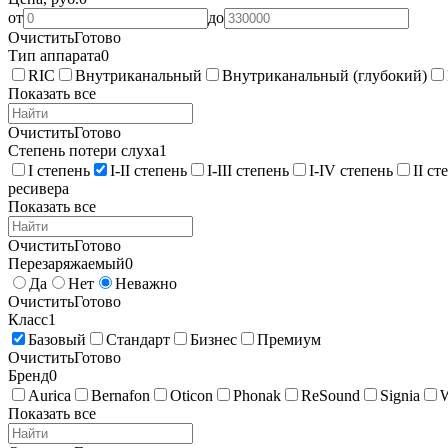
от
до
Очистить
Готово
Тип аппарата
0
RIC
Внутриканальный
Внутриканальный (глубокий)
Показать все
Очистить
Готово
Степень потери слуха
1
I степень
I-II степень
I-III степень
I-IV степень
II ст
ресивера
Показать все
Очистить
Готово
Перезаряжаемый
0
Да
Нет
Неважно
Очистить
Готово
Класс
1
Базовый
Стандарт
Бизнес
Премиум
Очистить
Готово
Бренд
0
Aurica
Bernafon
Oticon
Phonak
ReSound
Signia
Показать все