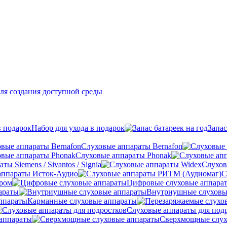
ля создания доступной среды
Набор для ухода в подарок
Запас
Слуховые аппараты Bernafon
Слуховые аппараты Phonak
ы Siemens / Sivantos / Signia
Слухов
аппараты Исток-Аудио
С
ером
Цифровые слуховые аппара
араты
Внутриушные слуховы
Карманные слуховые аппараты
Слуховые аппараты для под
аппараты
Сверхмощные слух