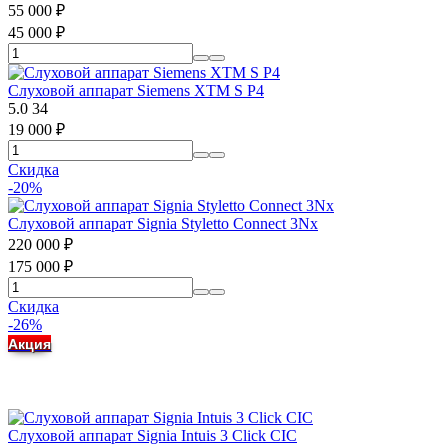
55 000
₽
45 000
₽
Слуховой аппарат Siemens XTM S P4
5.0
34
19 000
₽
Скидка
-20%
Слуховой аппарат Signia Styletto Connect 3Nx
220 000
₽
175 000
₽
Скидка
-26%
Акция
Слуховой аппарат Signia Intuis 3 Click CIC