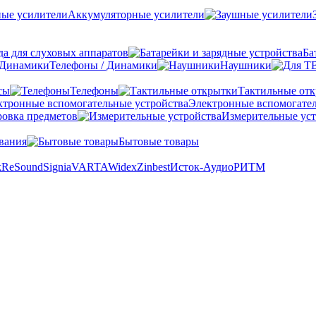
Аккумуляторные усилители
а для слуховых аппаратов
Ба
Телефоны / Динамики
Наушники
сы
Телефоны
Тактильные от
Электронные вспомогател
овка предметов
Измерительные уст
вания
Бытовые товары
k
ReSound
Signia
VARTA
Widex
Zinbest
Исток-Аудио
РИТМ