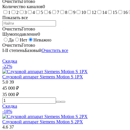
Очистить
Готово
Количество каналов
0
1
2
3
4
5
6
7
8
9
10
12
14
15
16
Показать все
Очистить
Готово
Шумоподавление
0
Да
Нет
Неважно
Очистить
Готово
I-II степень
Базовый
Очистить все
Скидка
-22%
Слуховой аппарат Siemens Motion S 1PX
5.0
39
45 000
₽
35 000
₽
Скидка
-18%
Слуховой аппарат Siemens Motion S 2PX
4.6
37