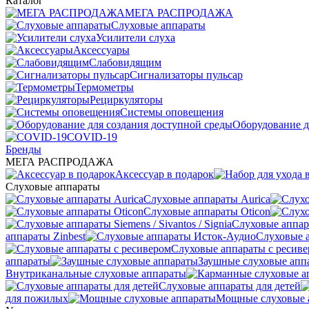
Каталог
МЕГА РАСПРОДАЖА
Слуховые аппараты
Усилители слуха
Аксессуары
Слабовидящим
Сигнализаторы пульсар
Термометры
Рециркуляторы
Cистемы оповещения
Оборудование д
COVID-19
Бренды
МЕГА РАСПРОДАЖА
Аксессуар в подарок
Слуховые аппараты
Слуховые аппараты Aurica
Слуховые аппараты Oticon
Слуховые аппарат
аппараты Zinbest
Слуховые 
Слуховые аппараты с ресив
аппараты
Заушные слуховые апп
Внутриканальные слуховые аппараты
Слуховые аппараты для детей
для пожилых
Мощные слуховые 