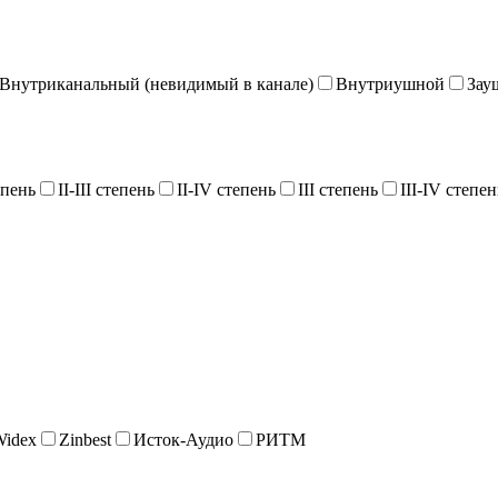
Внутриканальный (невидимый в канале)
Внутриушной
Зау
епень
II-III степень
II-IV степень
III степень
III-IV степен
Widex
Zinbest
Исток-Аудио
РИТМ