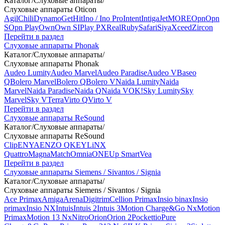
Каталог
/
Слуховые аппараты
/
Слуховые аппараты Oticon
Agil
Chili
Dynamo
Get
Hit
Ino / Ino Pro
Intent
Intiga
Jet
MORE
Opn
Opn
S
Opn Play
Own
Own SI
Play PX
Real
Ruby
Safari
Siya
Xceed
Zircon
Перейти в раздел
Слуховые аппараты Phonak
Каталог
/
Слуховые аппараты
/
Слуховые аппараты Phonak
Audeo Lumity
Audeo Marvel
Audeo Paradise
Audeo V
Baseo
Q
Bolero Marvel
Bolero Q
Bolero V
Naida Lumity
Naida
Marvel
Naida Paradise
Naida Q
Naida V
OK!
Sky Lumity
Sky
Marvel
Sky V
Terra
Virto Q
Virto V
Перейти в раздел
Слуховые аппараты ReSound
Каталог
/
Слуховые аппараты
/
Слуховые аппараты ReSound
Clip
ENYA
ENZO Q
KEY
LiNX
Quattro
Magna
Match
Omnia
ONE
Up Smart
Vea
Перейти в раздел
Слуховые аппараты Siemens / Sivantos / Signia
Каталог
/
Слуховые аппараты
/
Слуховые аппараты Siemens / Sivantos / Signia
Ace Primax
Amiga
Arena
Digitrim
Cellion Primax
Insio binax
Insio
primax
Insio NX
Intuis
Intuis 2
Intuis 3
Motion Charge&Go Nx
Motion
Primax
Motion 13 Nx
Nitro
Orion
Orion 2
Pockettio
Pure