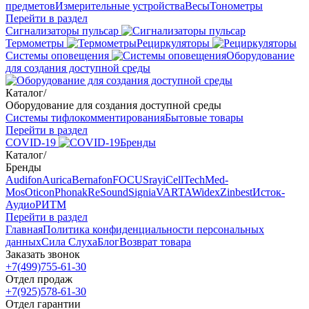
предметов
Измерительные устройства
Весы
Тонометры
Перейти в раздел
Сигнализаторы пульсар
Термометры
Рециркуляторы
Cистемы оповещения
Оборудование
для создания доступной среды
Каталог
/
Оборудование для создания доступной среды
Системы тифлокомментирования
Бытовые товары
Перейти в раздел
COVID-19
Бренды
Каталог
/
Бренды
Audifon
Aurica
Bernafon
FOCUSray
iCellTech
Med-
Mos
Oticon
Phonak
ReSound
Signia
VARTA
Widex
Zinbest
Исток-
Аудио
РИТМ
Перейти в раздел
Главная
Политика конфиденциальности персональных
данных
Сила Слуха
Блог
Возврат товара
Заказать звонок
+7(499)755-61-30
Отдел продаж
+7(925)578-61-30
Отдел гарантии