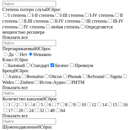
Степень потери слуха
0
Сброс
I степень
I-II степень
I-III степень
I-IV степень
II
степень
II-III степень
II-IV степень
III степень
III-IV
степень
IV степень
любая степень
Определяется
мощностью ресивера
Показать все
Перезаряжаемый
0
Сброс
Да
Нет
Неважно
Класс
1
Сброс
Базовый
Стандарт
Бизнес
Премиум
Бренд
0
Сброс
Aurica
Bernafon
Oticon
Phonak
ReSound
Signia
Widex
Zinbest
Исток-Аудио
РИТМ
Показать все
Количество каналов
0
Сброс
1
2
3
4
5
6
7
8
9
10
12
14
15
16
17
20
24
32
48
64
Показать все
Шумоподавление
0
Сброс