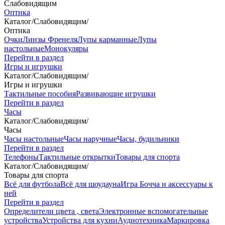
Слабовидящим
Оптика
Каталог
/
Слабовидящим
/
Оптика
Очки
Линзы Френеля
Лупы карманные
Лупы
настольные
Монокуляры
Перейти в раздел
Игры и игрушки
Каталог
/
Слабовидящим
/
Игры и игрушки
Тактильные пособия
Развивающие игрушки
Перейти в раздел
Часы
Каталог
/
Слабовидящим
/
Часы
Часы настольные
Часы наручные
Часы, будильники
Перейти в раздел
Телефоны
Тактильные открытки
Товары для спорта
Каталог
/
Слабовидящим
/
Товары для спорта
Всё для футбола
Всё для шоудауна
Игра Бочча и аксессуары к
ней
Перейти в раздел
Определители цвета , света
Электронные вспомогательные
устройства
Устройства для кухни
Аудиотехника
Маркировка