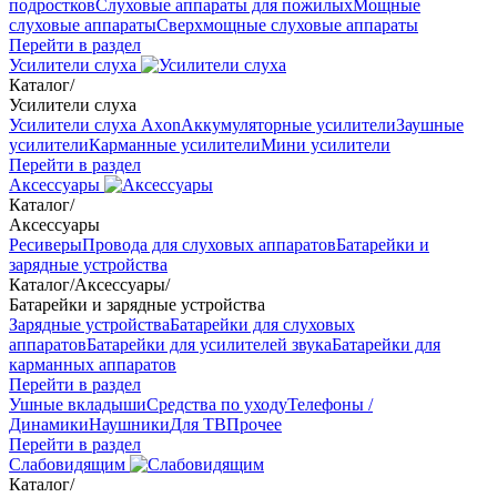
подростков
Слуховые аппараты для пожилых
Мощные
слуховые аппараты
Сверхмощные слуховые аппараты
Перейти в раздел
Усилители слуха
Каталог
/
Усилители слуха
Усилители слуха Axon
Аккумуляторные усилители
Заушные
усилители
Карманные усилители
Мини усилители
Перейти в раздел
Аксессуары
Каталог
/
Аксессуары
Ресиверы
Провода для слуховых аппаратов
Батарейки и
зарядные устройства
Каталог
/
Аксессуары
/
Батарейки и зарядные устройства
Зарядные устройства
Батарейки для слуховых
аппаратов
Батарейки для усилителей звука
Батарейки для
карманных аппаратов
Перейти в раздел
Ушные вкладыши
Средства по уходу
Телефоны /
Динамики
Наушники
Для ТВ
Прочее
Перейти в раздел
Слабовидящим
Каталог
/