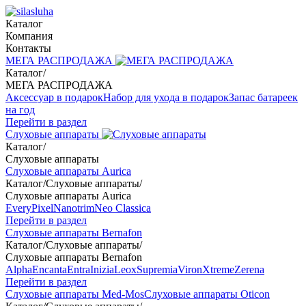
Каталог
Компания
Контакты
МЕГА РАСПРОДАЖА
Каталог
/
МЕГА РАСПРОДАЖА
Аксессуар в подарок
Набор для ухода в подарок
Запас батареек
на год
Перейти в раздел
Слуховые аппараты
Каталог
/
Слуховые аппараты
Слуховые аппараты Aurica
Каталог
/
Слуховые аппараты
/
Слуховые аппараты Aurica
Every
Pixel
Nanotrim
Neo Classica
Перейти в раздел
Слуховые аппараты Bernafon
Каталог
/
Слуховые аппараты
/
Слуховые аппараты Bernafon
Alpha
Encanta
Entra
Inizia
Leox
Supremia
Viron
Xtreme
Zerena
Перейти в раздел
Слуховые аппараты Med-Mos
Слуховые аппараты Oticon