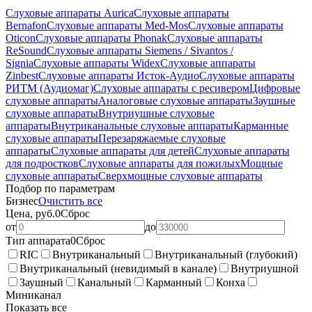
Слуховые аппараты Aurica
Слуховые аппараты
Bernafon
Слуховые аппараты Med-Mos
Слуховые аппараты
Oticon
Слуховые аппараты Phonak
Слуховые аппараты
ReSound
Слуховые аппараты Siemens / Sivantos /
Signia
Слуховые аппараты Widex
Слуховые аппараты
Zinbest
Слуховые аппараты Исток-Аудио
Слуховые аппараты
РИТМ (Аудиомаг)
Слуховые аппараты с ресивером
Цифровые
слуховые аппараты
Аналоговые слуховые аппараты
Заушные
слуховые аппараты
Внутриушные слуховые
аппараты
Внутриканальные слуховые аппараты
Карманные
слуховые аппараты
Перезаряжаемые слуховые
аппараты
Слуховые аппараты для детей
Слуховые аппараты
для подростков
Слуховые аппараты для пожилых
Мощные
слуховые аппараты
Сверхмощные слуховые аппараты
Подбор по параметрам
Бизнес
Очистить все
Цена, руб.
0
Сброс
от
до
Тип аппарата
0
Сброс
RIC
Внутриканальный
Внутриканальный (глубокий)
Внутриканальный (невидимый в канале)
Внутриушной
Заушный
Канальный
Карманный
Конха
Миниканал
Показать все