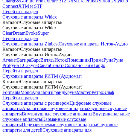
Charge&Go
Pure Primax
Pure 312 Nx
SILK Primax
Sirion 2
Styletto
Connect
XTM и STF
Перейти в раздел
Слуховые аппараты Widex
Каталог
/
Слуховые аппараты
/
Слуховые аппараты Widex
Clear
Dream
Evoke
Super
Перейти в раздел
Слуховые аппараты Zinbest
Слуховые аппараты Исток-Аудио
Каталог
/
Слуховые аппараты
/
Слуховые аппараты Исток-Аудио
Атлант
Багира
Барс
Витязь
Исток
Помощник
Прима
Руна
Руна
Pro
Руна L
Сакура
Санта
Соната
Сопрано
Тайм
Tango
Перейти в раздел
Слуховые аппараты РИТМ (Аудиомаг)
Каталог
/
Слуховые аппараты
/
Слуховые аппараты РИТМ (Аудиомаг)
Formanta
Mond
Ария
Бриз
Гранд
Круиз
Мастер
Ретро
Эльф
Перейти в раздел
Слуховые аппараты с ресивером
Цифровые слуховые
аппараты
Аналоговые слуховые аппараты
Заушные слуховые
аппараты
Внутриушные слуховые аппараты
Внутриканальные
слуховые аппараты
Карманные слуховые
аппараты
Перезаряжаемые слуховые аппараты
Слуховые
аппараты для детей
Слуховые аппараты для