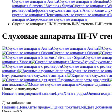
Слуховые аппараты Aurica
Слуховые аппараты Bernafon
С
аппараты Siemens / Sivantos / Signia
Слуховые аппараты Wi
ресивером
Цифровые слуховые аппараты
Аналоговые слу
слуховые аппараты
Перезаряжаемые слуховые аппараты
С
аппараты
Сверхмощные слуховые аппараты
Слуховые аппараты III-IV степень II-IV степень II-III степен
Слуховые аппараты III-IV степе
Слуховые аппараты Aurica
Слуховые аппараты Oticon
Слуховые аппарат
аппараты Zinbest
Слуховые 
Слуховые аппараты с ресив
аппараты
Заушные слуховые апп
Внутриканальные слуховые аппараты
Слуховые аппараты для детей
для пожилых
Мощные слуховые 
Новые и популярные
Новые и популярные
Название
Цена
Хиты продаж
Оценка покуп
Дата добавления
Название
Цена
Хиты продаж
Оценка покупателей
Дата добавле
Цена, руб.
0