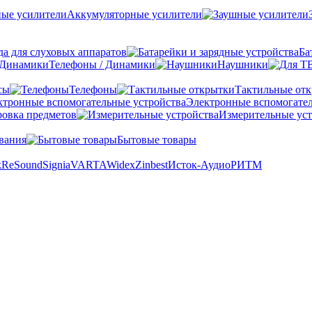
Аккумуляторные усилители
а для слуховых аппаратов
Ба
Телефоны / Динамики
Наушники
сы
Телефоны
Тактильные от
Электронные вспомогател
овка предметов
Измерительные уст
вания
Бытовые товары
k
ReSound
Signia
VARTA
Widex
Zinbest
Исток-Аудио
РИТМ