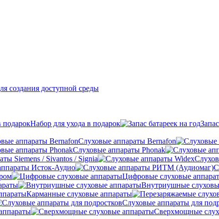
ля создания доступной среды
Набор для ухода в подарок
Запас
Слуховые аппараты Bernafon
Слуховые аппараты Phonak
ы Siemens / Sivantos / Signia
Слухов
аппараты Исток-Аудио
С
ером
Цифровые слуховые аппара
араты
Внутриушные слуховы
Карманные слуховые аппараты
Слуховые аппараты для под
аппараты
Сверхмощные слух