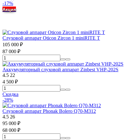
-17%
Акция
Слуховой аппарат Oticon Zircon 1 miniRITE T
105 000
₽
87 000
₽
Аккумуляторный слуховой аппарат Zinbest VHP-202S
4.5
22
4 500
₽
Скидка
-28%
Слуховой аппарат Phonak Bolero Q70-M312
4.5
26
95 000
₽
68 000
₽