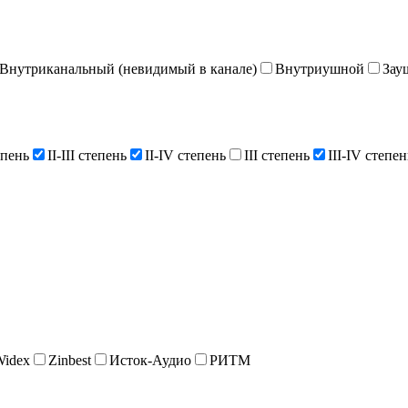
Внутриканальный (невидимый в канале)
Внутриушной
Зау
епень
II-III степень
II-IV степень
III степень
III-IV степен
Widex
Zinbest
Исток-Аудио
РИТМ