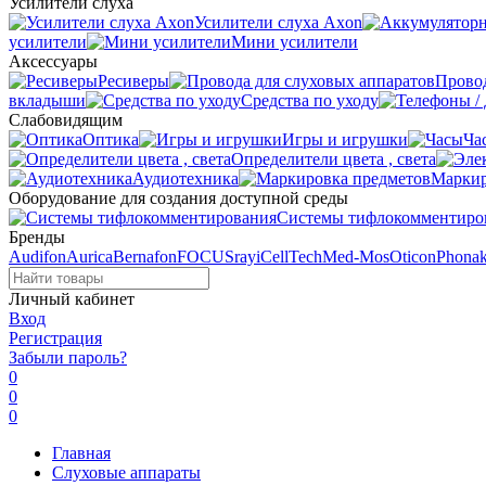
Усилители слуха
Усилители слуха Axon
усилители
Мини усилители
Аксессуары
Ресиверы
Провод
вкладыши
Средства по уходу
Слабовидящим
Оптика
Игры и игрушки
Ча
Определители цвета , света
Аудиотехника
Маркир
Оборудование для создания доступной среды
Системы тифлокомментиро
Бренды
Audifon
Aurica
Bernafon
FOCUSray
iCellTech
Med-Mos
Oticon
Phona
Личный кабинет
Вход
Регистрация
Забыли пароль?
0
0
0
Главная
Слуховые аппараты