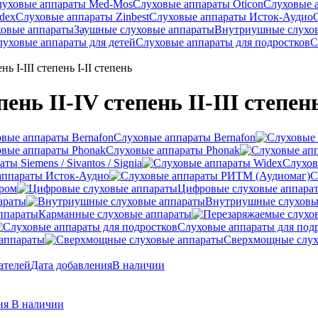
луховые аппараты Med-Mos
Слуховые аппараты Oticon
Слуховые 
dex
Слуховые аппараты Zinbest
Слуховые аппараты Исток-Аудио
ховые аппараты
Заушные слуховые аппараты
Внутриушные слухо
луховые аппараты для детей
Слуховые аппараты для подростков
С
ь I-III степень I-II степень
нь II-IV степень II-III степень 
Слуховые аппараты Bernafon
Слуховые аппараты Phonak
ы Siemens / Sivantos / Signia
Слухов
аппараты Исток-Аудио
С
ером
Цифровые слуховые аппара
араты
Внутриушные слуховы
Карманные слуховые аппараты
Слуховые аппараты для под
аппараты
Сверхмощные слух
ателей
Дата добавления
В наличии
ния
В наличии