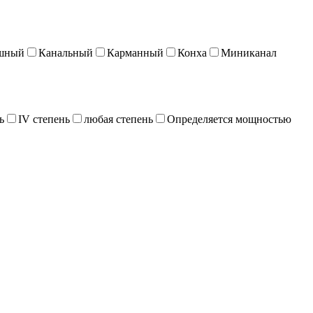
шный
Канальный
Карманный
Конха
Миниканал
ь
IV степень
любая степень
Определяется мощностью