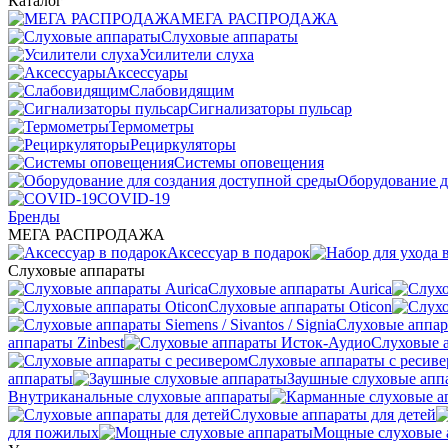
Каталог
МЕГА РАСПРОДАЖА
Слуховые аппараты
Усилители слуха
Аксессуары
Слабовидящим
Сигнализаторы пульсар
Термометры
Рециркуляторы
Cистемы оповещения
Оборудование д
COVID-19
Бренды
МЕГА РАСПРОДАЖА
Аксессуар в подарок
Слуховые аппараты
Слуховые аппараты Aurica
Слуховые аппараты Oticon
Слуховые аппарат
аппараты Zinbest
Слуховые 
Слуховые аппараты с ресив
аппараты
Заушные слуховые апп
Внутриканальные слуховые аппараты
Слуховые аппараты для детей
для пожилых
Мощные слуховые 