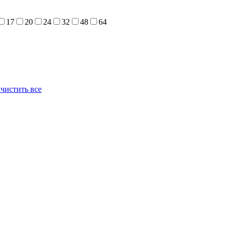
17
20
24
32
48
64
чистить все