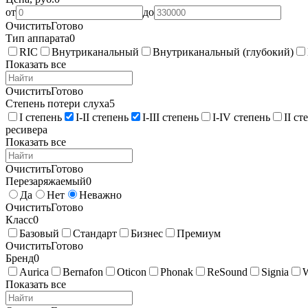
от
до
Очистить
Готово
Тип аппарата
0
RIC
Внутриканальный
Внутриканальный (глубокий)
Показать все
Очистить
Готово
Степень потери слуха
5
I степень
I-II степень
I-III степень
I-IV степень
II ст
ресивера
Показать все
Очистить
Готово
Перезаряжаемый
0
Да
Нет
Неважно
Очистить
Готово
Класс
0
Базовый
Стандарт
Бизнес
Премиум
Очистить
Готово
Бренд
0
Aurica
Bernafon
Oticon
Phonak
ReSound
Signia
Показать все