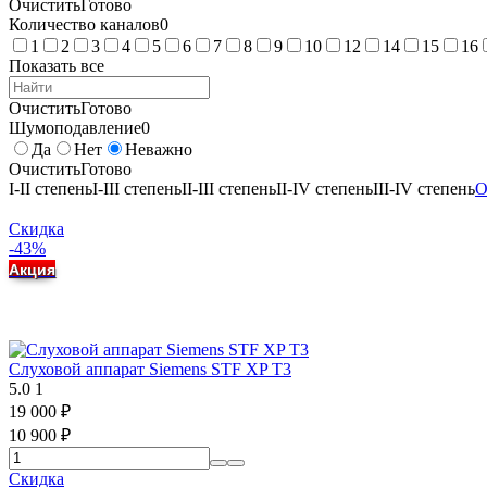
Очистить
Готово
Количество каналов
0
1
2
3
4
5
6
7
8
9
10
12
14
15
16
Показать все
Очистить
Готово
Шумоподавление
0
Да
Нет
Неважно
Очистить
Готово
I-II степень
I-III степень
II-III степень
II-IV степень
III-IV степень
О
Скидка
-43%
Акция
Слуховой аппарат Siemens STF XP T3
5.0
1
19 000
₽
10 900
₽
Скидка