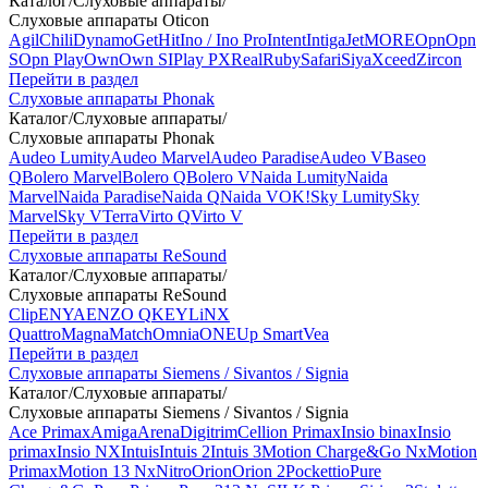
Каталог
/
Слуховые аппараты
/
Слуховые аппараты Oticon
Agil
Chili
Dynamo
Get
Hit
Ino / Ino Pro
Intent
Intiga
Jet
MORE
Opn
Opn
S
Opn Play
Own
Own SI
Play PX
Real
Ruby
Safari
Siya
Xceed
Zircon
Перейти в раздел
Слуховые аппараты Phonak
Каталог
/
Слуховые аппараты
/
Слуховые аппараты Phonak
Audeo Lumity
Audeo Marvel
Audeo Paradise
Audeo V
Baseo
Q
Bolero Marvel
Bolero Q
Bolero V
Naida Lumity
Naida
Marvel
Naida Paradise
Naida Q
Naida V
OK!
Sky Lumity
Sky
Marvel
Sky V
Terra
Virto Q
Virto V
Перейти в раздел
Слуховые аппараты ReSound
Каталог
/
Слуховые аппараты
/
Слуховые аппараты ReSound
Clip
ENYA
ENZO Q
KEY
LiNX
Quattro
Magna
Match
Omnia
ONE
Up Smart
Vea
Перейти в раздел
Слуховые аппараты Siemens / Sivantos / Signia
Каталог
/
Слуховые аппараты
/
Слуховые аппараты Siemens / Sivantos / Signia
Ace Primax
Amiga
Arena
Digitrim
Cellion Primax
Insio binax
Insio
primax
Insio NX
Intuis
Intuis 2
Intuis 3
Motion Charge&Go Nx
Motion
Primax
Motion 13 Nx
Nitro
Orion
Orion 2
Pockettio
Pure