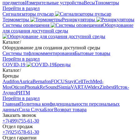
предметов
Измерительные устройства
Весы
Тонометры
Перейти в раздел
Сигнализаторы пульсар
Термометры
Рециркуляторы
Cистемы оповещения
Оборудование
для создания доступной среды
Каталог
/
Оборудование для создания доступной среды
Системы тифлокомментирования
Бытовые товары
Перейти в раздел
COVID-19
Бренды
Каталог
/
Бренды
Audifon
Aurica
Bernafon
FOCUSray
iCellTech
Med-
Mos
Oticon
Phonak
ReSound
Signia
VARTA
Widex
Zinbest
Исток-
Аудио
РИТМ
Перейти в раздел
Главная
Политика конфиденциальности персональных
данных
Сила Слуха
Блог
Возврат товара
Заказать звонок
+7(499)755-61-30
Отдел продаж
+7(925)578-61-30
Отдел гарантии