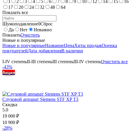
1
2
3
4
5
6
7
8
9
10
12
14
15
16
17
20
24
32
48
64
Показать все
Шумоподавление
0
Сброс
Да
Нет
Неважно
Показать
Очистить
Новые и популярные
Новые и популярные
Название
Цена
Хиты продаж
Оценка
покупателей
Дата добавления
В наличии
I-IV степень
II-III степень
III степень
III-IV степень
Очистить все
-43%
Акция
Слуховой аппарат Siemens STF XP T3
Скидка
5.0
19 000
₽
10 900
₽
-28%