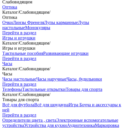
Слабовидящим
Оптика
Каталог
/
Слабовидящим
/
Оптика
Очки
Линзы Френеля
Лупы карманные
Лупы
настольные
Монокуляры
Перейти в раздел
Игры и игрушки
Каталог
/
Слабовидящим
/
Игры и игрушки
Тактильные пособия
Развивающие игрушки
Перейти в раздел
Часы
Каталог
/
Слабовидящим
/
Часы
Часы настольные
Часы наручные
Часы, будильники
Перейти в раздел
Телефоны
Тактильные открытки
Товары для спорта
Каталог
/
Слабовидящим
/
Товары для спорта
Всё для футбола
Всё для шоудауна
Игра Бочча и аксессуары к
ней
Перейти в раздел
Определители цвета , света
Электронные вспомогательные
устройства
Устройства для кухни
Аудиотехника
Маркировка