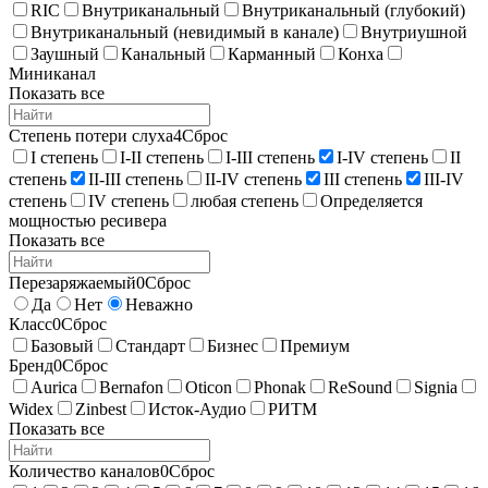
RIC
Внутриканальный
Внутриканальный (глубокий)
Внутриканальный (невидимый в канале)
Внутриушной
Заушный
Канальный
Карманный
Конха
Миниканал
Показать все
Степень потери слуха
4
Сброс
I степень
I-II степень
I-III степень
I-IV степень
II
степень
II-III степень
II-IV степень
III степень
III-IV
степень
IV степень
любая степень
Определяется
мощностью ресивера
Показать все
Перезаряжаемый
0
Сброс
Да
Нет
Неважно
Класс
0
Сброс
Базовый
Стандарт
Бизнес
Премиум
Бренд
0
Сброс
Aurica
Bernafon
Oticon
Phonak
ReSound
Signia
Widex
Zinbest
Исток-Аудио
РИТМ
Показать все
Количество каналов
0
Сброс