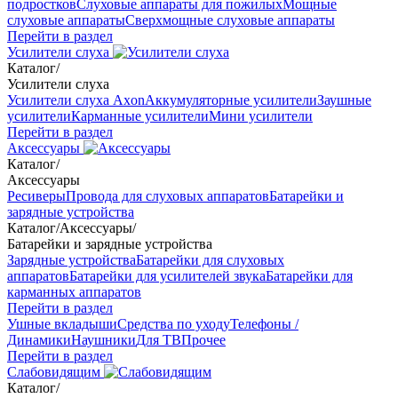
подростков
Слуховые аппараты для пожилых
Мощные
слуховые аппараты
Сверхмощные слуховые аппараты
Перейти в раздел
Усилители слуха
Каталог
/
Усилители слуха
Усилители слуха Axon
Аккумуляторные усилители
Заушные
усилители
Карманные усилители
Мини усилители
Перейти в раздел
Аксессуары
Каталог
/
Аксессуары
Ресиверы
Провода для слуховых аппаратов
Батарейки и
зарядные устройства
Каталог
/
Аксессуары
/
Батарейки и зарядные устройства
Зарядные устройства
Батарейки для слуховых
аппаратов
Батарейки для усилителей звука
Батарейки для
карманных аппаратов
Перейти в раздел
Ушные вкладыши
Средства по уходу
Телефоны /
Динамики
Наушники
Для ТВ
Прочее
Перейти в раздел
Слабовидящим
Каталог
/