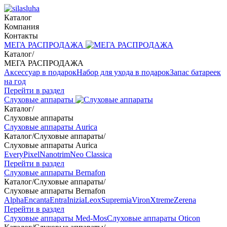
Каталог
Компания
Контакты
МЕГА РАСПРОДАЖА
Каталог
/
МЕГА РАСПРОДАЖА
Аксессуар в подарок
Набор для ухода в подарок
Запас батареек
на год
Перейти в раздел
Слуховые аппараты
Каталог
/
Слуховые аппараты
Слуховые аппараты Aurica
Каталог
/
Слуховые аппараты
/
Слуховые аппараты Aurica
Every
Pixel
Nanotrim
Neo Classica
Перейти в раздел
Слуховые аппараты Bernafon
Каталог
/
Слуховые аппараты
/
Слуховые аппараты Bernafon
Alpha
Encanta
Entra
Inizia
Leox
Supremia
Viron
Xtreme
Zerena
Перейти в раздел
Слуховые аппараты Med-Mos
Слуховые аппараты Oticon