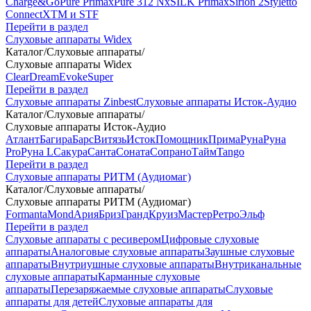
Charge&Go
Pure Primax
Pure 312 Nx
SILK Primax
Sirion 2
Styletto
Connect
XTM и STF
Перейти в раздел
Слуховые аппараты Widex
Каталог
/
Слуховые аппараты
/
Слуховые аппараты Widex
Clear
Dream
Evoke
Super
Перейти в раздел
Слуховые аппараты Zinbest
Слуховые аппараты Исток-Аудио
Каталог
/
Слуховые аппараты
/
Слуховые аппараты Исток-Аудио
Атлант
Багира
Барс
Витязь
Исток
Помощник
Прима
Руна
Руна
Pro
Руна L
Сакура
Санта
Соната
Сопрано
Тайм
Tango
Перейти в раздел
Слуховые аппараты РИТМ (Аудиомаг)
Каталог
/
Слуховые аппараты
/
Слуховые аппараты РИТМ (Аудиомаг)
Formanta
Mond
Ария
Бриз
Гранд
Круиз
Мастер
Ретро
Эльф
Перейти в раздел
Слуховые аппараты с ресивером
Цифровые слуховые
аппараты
Аналоговые слуховые аппараты
Заушные слуховые
аппараты
Внутриушные слуховые аппараты
Внутриканальные
слуховые аппараты
Карманные слуховые
аппараты
Перезаряжаемые слуховые аппараты
Слуховые
аппараты для детей
Слуховые аппараты для