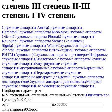
степень III степень II-III
степень I-IV степень
Слуховые аппараты Aurica
Слуховые аппараты
Bernafon
Слуховые аппараты Med-Mos
Слуховые аппараты
Oticon
Слуховые аппараты Phonak
Слуховые аппараты
ReSound
Слуховые аппараты Siemens / Sivantos /
Signia
Слуховые аппараты Widex
Слуховые аппараты
Zinbest
Слуховые аппараты Исток-Аудио
Слуховые аппараты
РИТМ (Аудиомаг)
Слуховые аппараты с ресивером
Цифровые
слуховые аппараты
Аналоговые слуховые аппараты
Заушные
слуховые аппараты
Внутриушные слуховые
аппараты
Внутриканальные слуховые аппараты
Карманные
слуховые аппараты
Перезаряжаемые слуховые
аппараты
Слуховые аппараты для детей
Слуховые аппараты
для подростков
Слуховые аппараты для пожилых
Мощные
слуховые аппараты
Сверхмощные слуховые аппараты
Подбор по параметрам
I-IV степень
II-III степень
III степень
III-IV степень
Очистить все
Цена, руб.
0
Сброс
от
до
Тип аппарата
0
Сброс