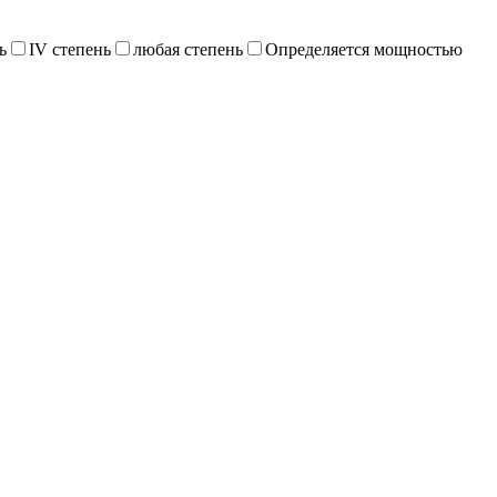
ь
IV степень
любая степень
Определяется мощностью