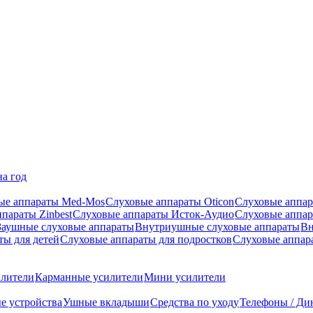
на год
ые аппараты Med-Mos
Слуховые аппараты Oticon
Слуховые аппар
параты Zinbest
Слуховые аппараты Исток-Аудио
Слуховые аппа
Заушные слуховые аппараты
Внутриушные слуховые аппараты
Вн
ты для детей
Слуховые аппараты для подростков
Слуховые аппар
илители
Карманные усилители
Мини усилители
е устройства
Ушные вкладыши
Средства по уходу
Телефоны / Ди