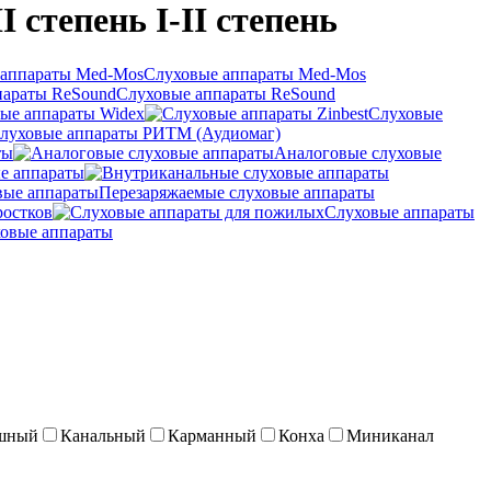
I степень I-II степень
Слуховые аппараты Med-Mos
Слуховые аппараты ReSound
ые аппараты Widex
Слуховые
луховые аппараты РИТМ (Аудиомаг)
ты
Аналоговые слуховые
е аппараты
Перезаряжаемые слуховые аппараты
ростков
Слуховые аппараты
овые аппараты
шный
Канальный
Карманный
Конха
Миниканал