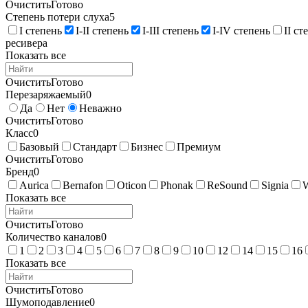
Очистить
Готово
Степень потери слуха
5
I степень
I-II степень
I-III степень
I-IV степень
II ст
ресивера
Показать все
Очистить
Готово
Перезаряжаемый
0
Да
Нет
Неважно
Очистить
Готово
Класс
0
Базовый
Стандарт
Бизнес
Премиум
Очистить
Готово
Бренд
0
Aurica
Bernafon
Oticon
Phonak
ReSound
Signia
Показать все
Очистить
Готово
Количество каналов
0
1
2
3
4
5
6
7
8
9
10
12
14
15
16
Показать все
Очистить
Готово
Шумоподавление
0