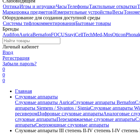
Слабовидящим
Оптика
Игры и игрушки
Часы
Телефоны
Тактильные открытки
Т
Маркировка предметов
Измерительные устройства
Весы
Тономе
Оборудование для создания доступной среды
Системы тифлокомментирования
Бытовые товары
Бренды
Audifon
Aurica
Bernafon
FOCUSray
iCellTech
Med-Mos
Oticon
Phona
Личный кабинет
Вход
Регистрация
Забыли пароль?
0
0
0
Главная
Слуховые аппараты
Слуховые аппараты Aurica
Слуховые аппараты Bernafon
С
аппараты Siemens / Sivantos / Signia
Слуховые аппараты Wi
ресивером
Цифровые слуховые аппараты
Аналоговые слу
слуховые аппараты
Перезаряжаемые слуховые аппараты
С
аппараты
Сверхмощные слуховые аппараты
Слуховые аппараты III степень II-IV степень I-IV степень I-