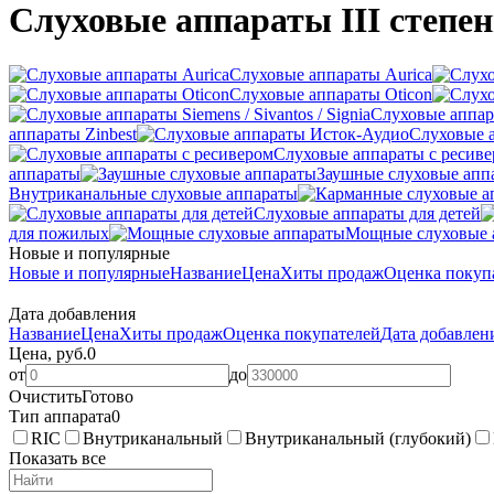
Слуховые аппараты III степень 
Слуховые аппараты Aurica
Слуховые аппараты Oticon
Слуховые аппарат
аппараты Zinbest
Слуховые 
Слуховые аппараты с ресив
аппараты
Заушные слуховые апп
Внутриканальные слуховые аппараты
Слуховые аппараты для детей
для пожилых
Мощные слуховые 
Новые и популярные
Новые и популярные
Название
Цена
Хиты продаж
Оценка покуп
Дата добавления
Название
Цена
Хиты продаж
Оценка покупателей
Дата добавле
Цена, руб.
0
от
до
Очистить
Готово
Тип аппарата
0
RIC
Внутриканальный
Внутриканальный (глубокий)
Показать все