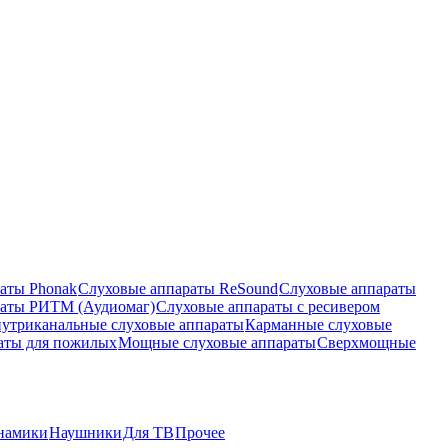
аты Phonak
Слуховые аппараты ReSound
Слуховые аппараты
раты РИТМ (Аудиомаг)
Слуховые аппараты с ресивером
утриканальные слуховые аппараты
Карманные слуховые
аты для пожилых
Мощные слуховые аппараты
Сверхмощные
намики
Наушники
Для ТВ
Прочее