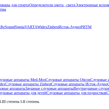
овары для спорта
Определители цвета , света
Электронные вспом
тры
k
ReSound
Signia
VARTA
Widex
Zinbest
Исток-Аудио
РИТМ
луховые аппараты Med-Mos
Слуховые аппараты Oticon
Слуховые 
dex
Слуховые аппараты Zinbest
Слуховые аппараты Исток-Аудио
ховые аппараты
Заушные слуховые аппараты
Внутриушные слухо
луховые аппараты для детей
Слуховые аппараты для подростков
С
III степень I-II степень