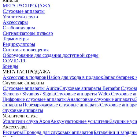
Каталог
МЕГА РАСПРОДАЖА
Слуховые аппараты
Усилители слуха
Аксессуары
Слабовидящим
Сигнализаторы пульсар
Термометры
Рециркуляторы
Cистемы оповещения
Оборудование для создания доступной среды
COVID-19
Бренды
МЕГА РАСПРОДАЖА
Аксессуар в подарок
Набор для ухода в подарок
Запас батареек 
Слуховые аппараты
Слуховые аппараты Aurica
Слуховые аппараты Bernafon
Слухов
Siemens / Sivantos / Signia
Слуховые аппараты Widex
Слуховые ап
Цифровые слуховые аппараты
Аналоговые слуховые аппараты
аппараты
Перезаряжаемые слуховые аппараты
Слуховые аппара
слуховые аппараты
Усилители слуха
Усилители слуха Axon
Аккумуляторные усилители
Заушные ус
Аксессуары
Ресиверы
Провода для слуховых аппаратов
Батарейки и зарядны