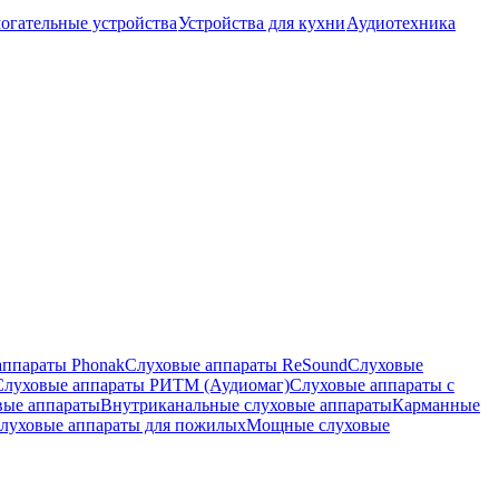
огательные устройства
Устройства для кухни
Аудиотехника
аппараты Phonak
Слуховые аппараты ReSound
Слуховые
Слуховые аппараты РИТМ (Аудиомаг)
Слуховые аппараты с
вые аппараты
Внутриканальные слуховые аппараты
Карманные
луховые аппараты для пожилых
Мощные слуховые