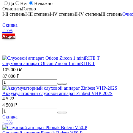
Да
Нет
Неважно
Очистить
Готово
I-II степень
I-III степень
I-IV степень
II-IV степень
III степень
Очис
Скидка
-17%
Акция
Слуховой аппарат Oticon Zircon 1 miniRITE T
105 000
₽
87 000
₽
Аккумуляторный слуховой аппарат Zinbest VHP-202S
4.5
22
4 500
₽
Скидка
-13%
Слуховой аппарат Phonak Bolero V50-P