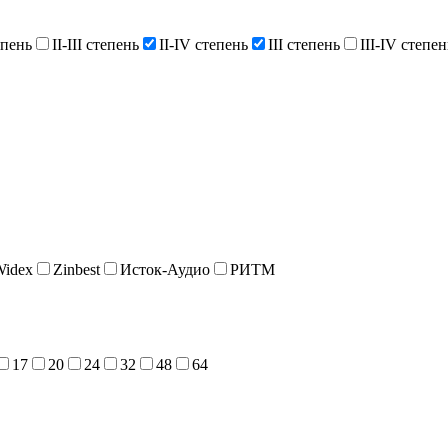
епень
II-III степень
II-IV степень
III степень
III-IV степен
Widex
Zinbest
Исток-Аудио
РИТМ
17
20
24
32
48
64