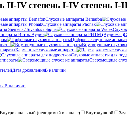
II-IV степень I-IV степень I-II
Слуховые аппараты Bernafon
Слуховые аппараты Phonak
ы Siemens / Sivantos / Signia
Слухов
аппараты Исток-Аудио
С
ером
Цифровые слуховые аппара
араты
Внутриушные слуховы
Карманные слуховые аппараты
Слуховые аппараты для под
аппараты
Сверхмощные слух
ателей
Дата добавления
В наличии
ния
В наличии
Внутриканальный (невидимый в канале)
Внутриушной
Зау