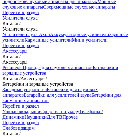
подростков
Слуховые аппараты для пожилых
Мощные
слуховые аппараты
Сверхмощные слуховые аппараты
Перейти в раздел
Усилители слуха
Каталог
/
Усилители слуха
Усилители слуха Axon
Аккумуляторные усилители
Заушные
усилители
Карманные усилители
Мини усилители
Перейти в раздел
Аксессуары
Каталог
/
Аксессуары
Ресиверы
Провода для слуховых аппаратов
Батарейки и
зарядные устройства
Каталог
/
Аксессуары
/
Батарейки и зарядные устройства
Зарядные устройства
Батарейки для слуховых
аппаратов
Батарейки для усилителей звука
Батарейки для
карманных аппаратов
Перейти в раздел
Ушные вкладыши
Средства по уходу
Телефоны /
Динамики
Наушники
Для ТВ
Прочее
Перейти в раздел
Слабовидящим
Каталог
/