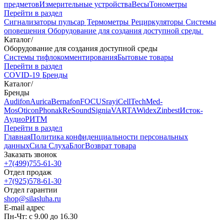
предметов
Измерительные устройства
Весы
Тонометры
Перейти в раздел
Сигнализаторы пульсар
Термометры
Рециркуляторы
Cистемы
оповещения
Оборудование для создания доступной среды
Каталог
/
Оборудование для создания доступной среды
Системы тифлокомментирования
Бытовые товары
Перейти в раздел
COVID-19
Бренды
Каталог
/
Бренды
Audifon
Aurica
Bernafon
FOCUSray
iCellTech
Med-
Mos
Oticon
Phonak
ReSound
Signia
VARTA
Widex
Zinbest
Исток-
Аудио
РИТМ
Перейти в раздел
Главная
Политика конфиденциальности персональных
данных
Сила Слуха
Блог
Возврат товара
Заказать звонок
+7(499)755-61-30
Отдел продаж
+7(925)578-61-30
Отдел гарантии
shop@silasluha.ru
E-mail адрес
Пн-Чт: с 9.00 до 16.30