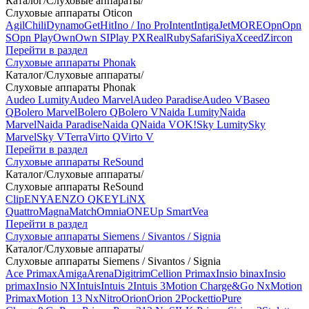
Каталог
/
Слуховые аппараты
/
Слуховые аппараты Oticon
Agil
Chili
Dynamo
Get
Hit
Ino / Ino Pro
Intent
Intiga
Jet
MORE
Opn
Opn
S
Opn Play
Own
Own SI
Play PX
Real
Ruby
Safari
Siya
Xceed
Zircon
Перейти в раздел
Слуховые аппараты Phonak
Каталог
/
Слуховые аппараты
/
Слуховые аппараты Phonak
Audeo Lumity
Audeo Marvel
Audeo Paradise
Audeo V
Baseo
Q
Bolero Marvel
Bolero Q
Bolero V
Naida Lumity
Naida
Marvel
Naida Paradise
Naida Q
Naida V
OK!
Sky Lumity
Sky
Marvel
Sky V
Terra
Virto Q
Virto V
Перейти в раздел
Слуховые аппараты ReSound
Каталог
/
Слуховые аппараты
/
Слуховые аппараты ReSound
Clip
ENYA
ENZO Q
KEY
LiNX
Quattro
Magna
Match
Omnia
ONE
Up Smart
Vea
Перейти в раздел
Слуховые аппараты Siemens / Sivantos / Signia
Каталог
/
Слуховые аппараты
/
Слуховые аппараты Siemens / Sivantos / Signia
Ace Primax
Amiga
Arena
Digitrim
Cellion Primax
Insio binax
Insio
primax
Insio NX
Intuis
Intuis 2
Intuis 3
Motion Charge&Go Nx
Motion
Primax
Motion 13 Nx
Nitro
Orion
Orion 2
Pockettio
Pure