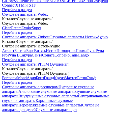
Charge&Go
Pure Primax
Pure 312 Nx
SILK Primax
Sirion 2
Styletto
Connect
XTM и STF
Перейти в раздел
Слуховые аппараты Widex
Каталог
/
Слуховые аппараты
/
Слуховые аппараты Widex
Clear
Dream
Evoke
Super
Перейти в раздел
Слуховые аппараты Zinbest
Слуховые аппараты Исток-Аудио
Каталог
/
Слуховые аппараты
/
Слуховые аппараты Исток-Аудио
Атлант
Багира
Барс
Витязь
Исток
Помощник
Прима
Руна
Руна
Pro
Руна L
Сакура
Санта
Соната
Сопрано
Тайм
Tango
Перейти в раздел
Слуховые аппараты РИТМ (Аудиомаг)
Каталог
/
Слуховые аппараты
/
Слуховые аппараты РИТМ (Аудиомаг)
Formanta
Mond
Ария
Бриз
Гранд
Круиз
Мастер
Ретро
Эльф
Перейти в раздел
Слуховые аппараты с ресивером
Цифровые слуховые
аппараты
Аналоговые слуховые аппараты
Заушные слуховые
аппараты
Внутриушные слуховые аппараты
Внутриканальные
слуховые аппараты
Карманные слуховые
аппараты
Перезаряжаемые слуховые аппараты
Слуховые
аппараты для детей
Слуховые аппараты для