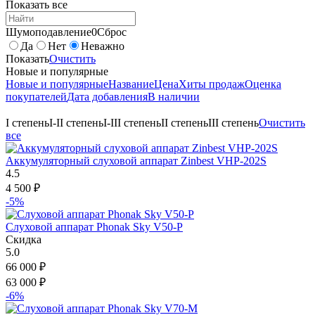
Показать все
Шумоподавление
0
Сброс
Да
Нет
Неважно
Показать
Очистить
Новые и популярные
Новые и популярные
Название
Цена
Хиты продаж
Оценка
покупателей
Дата добавления
В наличии
I степень
I-II степень
I-III степень
II степень
III степень
Очистить
все
Аккумуляторный слуховой аппарат Zinbest VHP-202S
4.5
4 500
₽
-5%
Слуховой аппарат Phonak Sky V50-P
Скидка
5.0
66 000
₽
63 000
₽
-6%