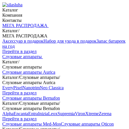
Каталог
Компания
Контакты
МЕГА РАСПРОДАЖА
Каталог
/
МЕГА РАСПРОДАЖА
Аксессуар в подарок
Набор для ухода в подарок
Запас батареек
на год
Перейти в раздел
Слуховые аппараты
Каталог
/
Слуховые аппараты
Слуховые аппараты Aurica
Каталог
/
Слуховые аппараты
/
Слуховые аппараты Aurica
Every
Pixel
Nanotrim
Neo Classica
Перейти в раздел
Слуховые аппараты Bernafon
Каталог
/
Слуховые аппараты
/
Слуховые аппараты Bernafon
Alpha
Encanta
Entra
Inizia
Leox
Supremia
Viron
Xtreme
Zerena
Перейти в раздел
Слуховые аппараты Med-Mos
Слуховые аппараты Oticon