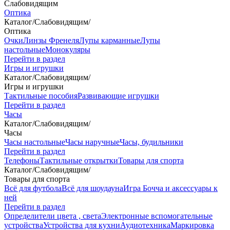
Слабовидящим
Оптика
Каталог
/
Слабовидящим
/
Оптика
Очки
Линзы Френеля
Лупы карманные
Лупы
настольные
Монокуляры
Перейти в раздел
Игры и игрушки
Каталог
/
Слабовидящим
/
Игры и игрушки
Тактильные пособия
Развивающие игрушки
Перейти в раздел
Часы
Каталог
/
Слабовидящим
/
Часы
Часы настольные
Часы наручные
Часы, будильники
Перейти в раздел
Телефоны
Тактильные открытки
Товары для спорта
Каталог
/
Слабовидящим
/
Товары для спорта
Всё для футбола
Всё для шоудауна
Игра Бочча и аксессуары к
ней
Перейти в раздел
Определители цвета , света
Электронные вспомогательные
устройства
Устройства для кухни
Аудиотехника
Маркировка