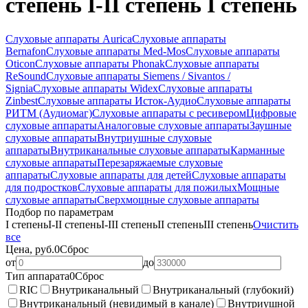
степень I-II степень I степень
Слуховые аппараты Aurica
Слуховые аппараты
Bernafon
Слуховые аппараты Med-Mos
Слуховые аппараты
Oticon
Слуховые аппараты Phonak
Слуховые аппараты
ReSound
Слуховые аппараты Siemens / Sivantos /
Signia
Слуховые аппараты Widex
Слуховые аппараты
Zinbest
Слуховые аппараты Исток-Аудио
Слуховые аппараты
РИТМ (Аудиомаг)
Слуховые аппараты с ресивером
Цифровые
слуховые аппараты
Аналоговые слуховые аппараты
Заушные
слуховые аппараты
Внутриушные слуховые
аппараты
Внутриканальные слуховые аппараты
Карманные
слуховые аппараты
Перезаряжаемые слуховые
аппараты
Слуховые аппараты для детей
Слуховые аппараты
для подростков
Слуховые аппараты для пожилых
Мощные
слуховые аппараты
Сверхмощные слуховые аппараты
Подбор по параметрам
I степень
I-II степень
I-III степень
II степень
III степень
Очистить
все
Цена, руб.
0
Сброс
от
до
Тип аппарата
0
Сброс
RIC
Внутриканальный
Внутриканальный (глубокий)
Внутриканальный (невидимый в канале)
Внутриушной