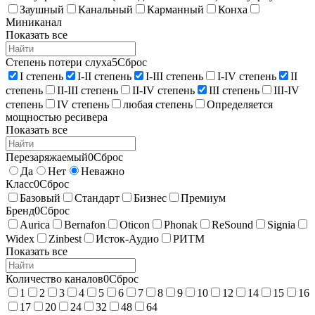
Заушный
Канальный
Карманный
Конха
Миниканал
Показать все
Степень потери слуха
5
Сброс
I степень
I-II степень
I-III степень
I-IV степень
II
степень
II-III степень
II-IV степень
III степень
III-IV
степень
IV степень
любая степень
Определяется
мощностью ресивера
Показать все
Перезаряжаемый
0
Сброс
Да
Нет
Неважно
Класс
0
Сброс
Базовый
Стандарт
Бизнес
Премиум
Бренд
0
Сброс
Aurica
Bernafon
Oticon
Phonak
ReSound
Signia
Widex
Zinbest
Исток-Аудио
РИТМ
Показать все
Количество каналов
0
Сброс
1
2
3
4
5
6
7
8
9
10
12
14
15
16
17
20
24
32
48
64