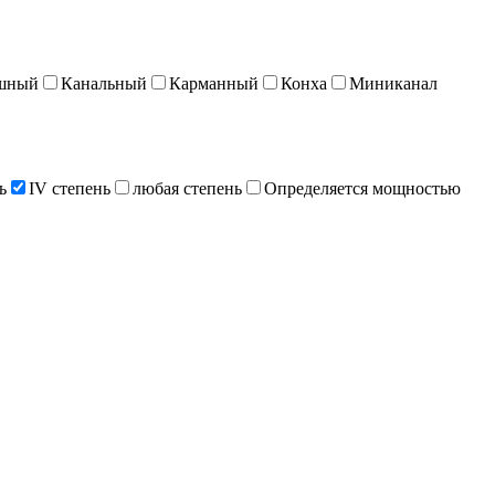
шный
Канальный
Карманный
Конха
Миниканал
ь
IV степень
любая степень
Определяется мощностью