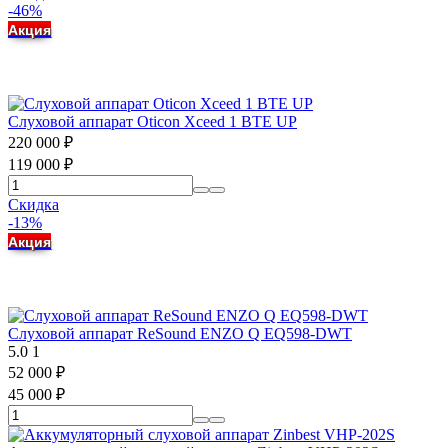
-46%
Акция
Слуховой аппарат Oticon Xceed 1 BTE UP
220 000
₽
119 000
₽
Скидка
-13%
Акция
Слуховой аппарат ReSound ENZO Q EQ598-DWT
5.0
1
52 000
₽
45 000
₽