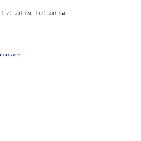
17
20
24
32
48
64
стить все