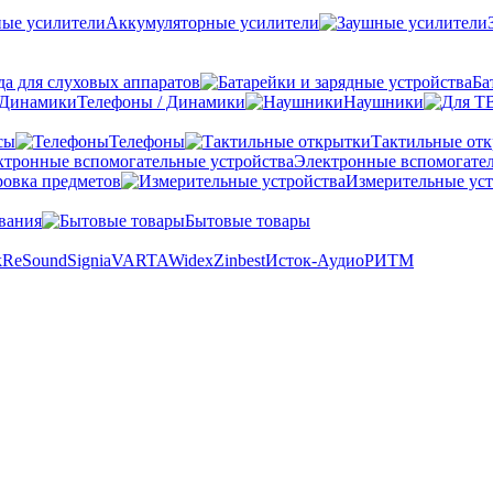
Аккумуляторные усилители
а для слуховых аппаратов
Ба
Телефоны / Динамики
Наушники
сы
Телефоны
Тактильные от
Электронные вспомогател
овка предметов
Измерительные уст
вания
Бытовые товары
k
ReSound
Signia
VARTA
Widex
Zinbest
Исток-Аудио
РИТМ