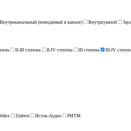
Внутриканальный (невидимый в канале)
Внутриушной
Зау
епень
II-III степень
II-IV степень
III степень
III-IV степен
Widex
Zinbest
Исток-Аудио
РИТМ