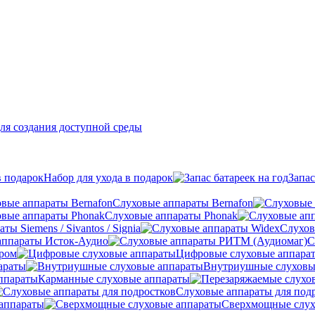
ля создания доступной среды
Набор для ухода в подарок
Запас
Слуховые аппараты Bernafon
Слуховые аппараты Phonak
ы Siemens / Sivantos / Signia
Слухов
аппараты Исток-Аудио
С
ером
Цифровые слуховые аппара
араты
Внутриушные слуховы
Карманные слуховые аппараты
Слуховые аппараты для под
аппараты
Сверхмощные слух