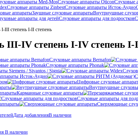
луховые аппараты Med-Mos
Слуховые аппараты Oticon
Слуховые 
dex
Слуховые аппараты Zinbest
Слуховые аппараты Исток-Аудио
ховые аппараты
Заушные слуховые аппараты
Внутриушные слухо
луховые аппараты для детей
Слуховые аппараты для подростков
С
-III степень I-II степень
II-IV степень I-IV степень I-II
Слуховые аппараты Bernafon
Слуховые аппараты Phonak
ы Siemens / Sivantos / Signia
Слухов
аппараты Исток-Аудио
С
ером
Цифровые слуховые аппара
араты
Внутриушные слуховы
Карманные слуховые аппараты
Слуховые аппараты для под
аппараты
Сверхмощные слух
ателей
Дата добавления
В наличии
ния
В наличии