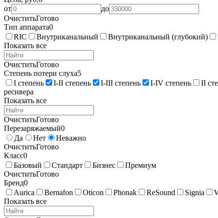
от
до
Очистить
Готово
Тип аппарата
0
RIC
Внутриканальный
Внутриканальный (глубокий)
Показать все
Очистить
Готово
Степень потери слуха
5
I степень
I-II степень
I-III степень
I-IV степень
II ст
ресивера
Показать все
Очистить
Готово
Перезаряжаемый
0
Да
Нет
Неважно
Очистить
Готово
Класс
0
Базовый
Стандарт
Бизнес
Премиум
Очистить
Готово
Бренд
0
Aurica
Bernafon
Oticon
Phonak
ReSound
Signia
Показать все