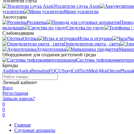
Усилители слуха
Усилители слуха Axon
усилители
Мини усилители
Аксессуары
Ресиверы
Провод
вкладыши
Средства по уходу
Слабовидящим
Оптика
Игры и игрушки
Ча
Определители цвета , света
Аудиотехника
Маркир
Оборудование для создания доступной среды
Системы тифлокомментиро
Бренды
Audifon
Aurica
Bernafon
FOCUSray
iCellTech
Med-Mos
Oticon
Phona
Личный кабинет
Вход
Регистрация
Забыли пароль?
0
0
0
Главная
Слуховые аппараты