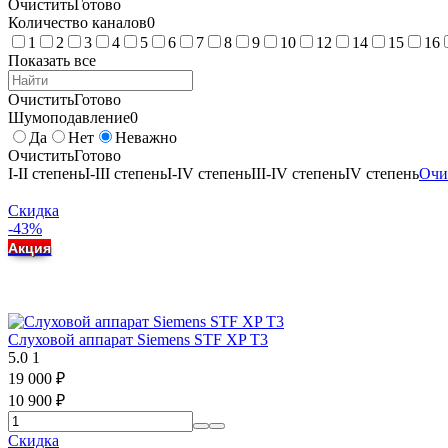
Очистить
Готово
Количество каналов
0
1
2
3
4
5
6
7
8
9
10
12
14
15
16
Показать все
Очистить
Готово
Шумоподавление
0
Да
Нет
Неважно
Очистить
Готово
I-II степень
I-III степень
I-IV степень
III-IV степень
IV степень
Очи
Скидка
-43%
Акция
Слуховой аппарат Siemens STF XP T3
5.0
1
19 000
₽
10 900
₽
Скидка