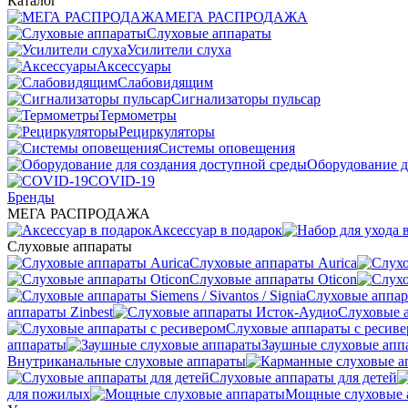
Каталог
МЕГА РАСПРОДАЖА
Слуховые аппараты
Усилители слуха
Аксессуары
Слабовидящим
Сигнализаторы пульсар
Термометры
Рециркуляторы
Cистемы оповещения
Оборудование д
COVID-19
Бренды
МЕГА РАСПРОДАЖА
Аксессуар в подарок
Слуховые аппараты
Слуховые аппараты Aurica
Слуховые аппараты Oticon
Слуховые аппарат
аппараты Zinbest
Слуховые 
Слуховые аппараты с ресив
аппараты
Заушные слуховые апп
Внутриканальные слуховые аппараты
Слуховые аппараты для детей
для пожилых
Мощные слуховые 