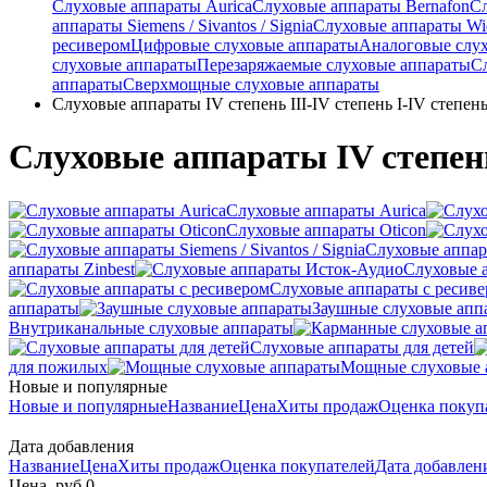
Слуховые аппараты Aurica
Слуховые аппараты Bernafon
С
аппараты Siemens / Sivantos / Signia
Слуховые аппараты Wi
ресивером
Цифровые слуховые аппараты
Аналоговые слу
слуховые аппараты
Перезаряжаемые слуховые аппараты
С
аппараты
Сверхмощные слуховые аппараты
Слуховые аппараты IV степень III-IV степень I-IV степень I
Слуховые аппараты IV степень I
Слуховые аппараты Aurica
Слуховые аппараты Oticon
Слуховые аппарат
аппараты Zinbest
Слуховые 
Слуховые аппараты с ресив
аппараты
Заушные слуховые апп
Внутриканальные слуховые аппараты
Слуховые аппараты для детей
для пожилых
Мощные слуховые 
Новые и популярные
Новые и популярные
Название
Цена
Хиты продаж
Оценка покуп
Дата добавления
Название
Цена
Хиты продаж
Оценка покупателей
Дата добавле
Цена, руб.
0