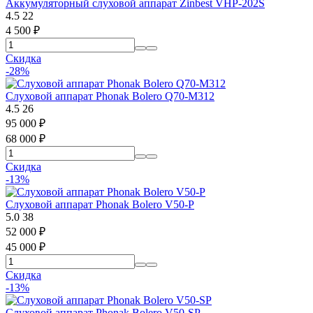
Аккумуляторный слуховой аппарат Zinbest VHP-202S
4.5
22
4 500
₽
Скидка
-28%
Слуховой аппарат Phonak Bolero Q70-M312
4.5
26
95 000
₽
68 000
₽
Скидка
-13%
Слуховой аппарат Phonak Bolero V50-P
5.0
38
52 000
₽
45 000
₽
Скидка
-13%
Слуховой аппарат Phonak Bolero V50-SP