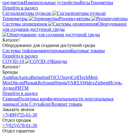
предметов
Измерительные устройства
Весы
Тонометры
Перейти в раздел
Сигнализаторы пульсар
Термометры
Рециркуляторы
Cистемы оповещения
Оборудование
для создания доступной среды
Каталог
/
Оборудование для создания доступной среды
Системы тифлокомментирования
Бытовые товары
Перейти в раздел
COVID-19
Бренды
Каталог
/
Бренды
Audifon
Aurica
Bernafon
FOCUSray
iCellTech
Med-
Mos
Oticon
Phonak
ReSound
Signia
VARTA
Widex
Zinbest
Исток-
Аудио
РИТМ
Перейти в раздел
Главная
Политика конфиденциальности персональных
данных
Сила Слуха
Блог
Возврат товара
Заказать звонок
+7(499)755-61-30
Отдел продаж
+7(925)578-61-30
Отдел гарантии