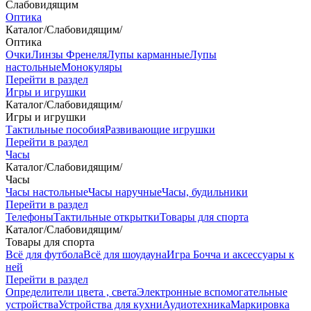
Слабовидящим
Оптика
Каталог
/
Слабовидящим
/
Оптика
Очки
Линзы Френеля
Лупы карманные
Лупы
настольные
Монокуляры
Перейти в раздел
Игры и игрушки
Каталог
/
Слабовидящим
/
Игры и игрушки
Тактильные пособия
Развивающие игрушки
Перейти в раздел
Часы
Каталог
/
Слабовидящим
/
Часы
Часы настольные
Часы наручные
Часы, будильники
Перейти в раздел
Телефоны
Тактильные открытки
Товары для спорта
Каталог
/
Слабовидящим
/
Товары для спорта
Всё для футбола
Всё для шоудауна
Игра Бочча и аксессуары к
ней
Перейти в раздел
Определители цвета , света
Электронные вспомогательные
устройства
Устройства для кухни
Аудиотехника
Маркировка