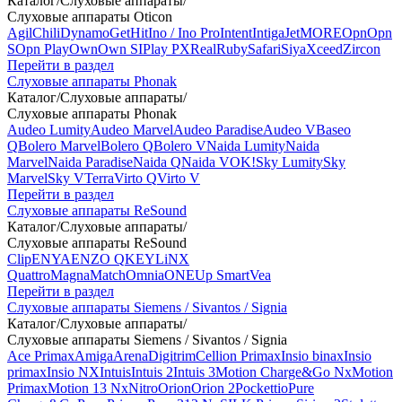
Каталог
/
Слуховые аппараты
/
Слуховые аппараты Oticon
Agil
Chili
Dynamo
Get
Hit
Ino / Ino Pro
Intent
Intiga
Jet
MORE
Opn
Opn
S
Opn Play
Own
Own SI
Play PX
Real
Ruby
Safari
Siya
Xceed
Zircon
Перейти в раздел
Слуховые аппараты Phonak
Каталог
/
Слуховые аппараты
/
Слуховые аппараты Phonak
Audeo Lumity
Audeo Marvel
Audeo Paradise
Audeo V
Baseo
Q
Bolero Marvel
Bolero Q
Bolero V
Naida Lumity
Naida
Marvel
Naida Paradise
Naida Q
Naida V
OK!
Sky Lumity
Sky
Marvel
Sky V
Terra
Virto Q
Virto V
Перейти в раздел
Слуховые аппараты ReSound
Каталог
/
Слуховые аппараты
/
Слуховые аппараты ReSound
Clip
ENYA
ENZO Q
KEY
LiNX
Quattro
Magna
Match
Omnia
ONE
Up Smart
Vea
Перейти в раздел
Слуховые аппараты Siemens / Sivantos / Signia
Каталог
/
Слуховые аппараты
/
Слуховые аппараты Siemens / Sivantos / Signia
Ace Primax
Amiga
Arena
Digitrim
Cellion Primax
Insio binax
Insio
primax
Insio NX
Intuis
Intuis 2
Intuis 3
Motion Charge&Go Nx
Motion
Primax
Motion 13 Nx
Nitro
Orion
Orion 2
Pockettio
Pure