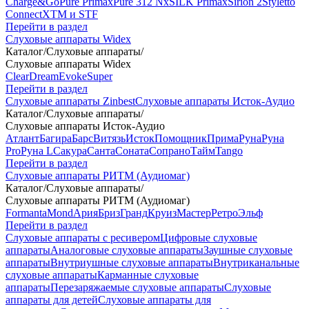
Charge&Go
Pure Primax
Pure 312 Nx
SILK Primax
Sirion 2
Styletto
Connect
XTM и STF
Перейти в раздел
Слуховые аппараты Widex
Каталог
/
Слуховые аппараты
/
Слуховые аппараты Widex
Clear
Dream
Evoke
Super
Перейти в раздел
Слуховые аппараты Zinbest
Слуховые аппараты Исток-Аудио
Каталог
/
Слуховые аппараты
/
Слуховые аппараты Исток-Аудио
Атлант
Багира
Барс
Витязь
Исток
Помощник
Прима
Руна
Руна
Pro
Руна L
Сакура
Санта
Соната
Сопрано
Тайм
Tango
Перейти в раздел
Слуховые аппараты РИТМ (Аудиомаг)
Каталог
/
Слуховые аппараты
/
Слуховые аппараты РИТМ (Аудиомаг)
Formanta
Mond
Ария
Бриз
Гранд
Круиз
Мастер
Ретро
Эльф
Перейти в раздел
Слуховые аппараты с ресивером
Цифровые слуховые
аппараты
Аналоговые слуховые аппараты
Заушные слуховые
аппараты
Внутриушные слуховые аппараты
Внутриканальные
слуховые аппараты
Карманные слуховые
аппараты
Перезаряжаемые слуховые аппараты
Слуховые
аппараты для детей
Слуховые аппараты для