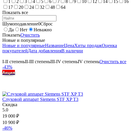
1
2
3
4
5
6
7
8
9
10
12
14
15
16
17
20
24
32
48
64
Показать все
Шумоподавление
0
Сброс
Да
Нет
Неважно
Показать
Очистить
Новые и популярные
Новые и популярные
Название
Цена
Хиты продаж
Оценка
покупателей
Дата добавления
В наличии
I-II степень
II-III степень
III-IV степень
IV степень
Очистить все
-43%
Акция
Слуховой аппарат Siemens STF XP T3
Скидка
5.0
19 000
₽
10 900
₽
-46%