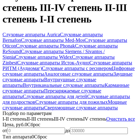
степень III-IV степень II-III
степень I-II степень
Слуховые аппараты Aurica
Слуховые аппараты
Bernafon
Слуховые аппараты Med-Mos
Слуховые аппараты
Oticon
Слуховые аппараты Phonak
Слуховые аппараты
ReSound
Слуховые аппараты Siemens / Sivantos /
Signia
Слуховые аппараты Widex
Слуховые аппараты
Zinbest
Слуховые аппараты Исток-Аудио
Слуховые аппараты
РИТМ (Аудиомаг)
Слуховые аппараты с ресивером
Цифровые
слуховые аппараты
Аналоговые слуховые аппараты
Заушные
слуховые аппараты
Внутриушные слуховые
аппараты
Внутриканальные слуховые аппараты
Карманные
слуховые аппараты
Перезаряжаемые слуховые
аппараты
Слуховые аппараты для детей
Слуховые аппараты
для подростков
Слуховые аппараты для пожилых
Мощные
слуховые аппараты
Сверхмощные слуховые аппараты
Подбор по параметрам
I-II степень
II-III степень
III-IV степень
IV степень
Очистить все
Цена, руб.
0
Сброс
от
до
Тип аппарата
0
Сброс