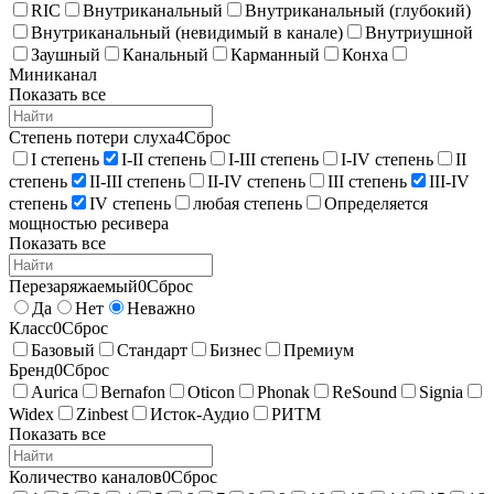
RIC
Внутриканальный
Внутриканальный (глубокий)
Внутриканальный (невидимый в канале)
Внутриушной
Заушный
Канальный
Карманный
Конха
Миниканал
Показать все
Степень потери слуха
4
Сброс
I степень
I-II степень
I-III степень
I-IV степень
II
степень
II-III степень
II-IV степень
III степень
III-IV
степень
IV степень
любая степень
Определяется
мощностью ресивера
Показать все
Перезаряжаемый
0
Сброс
Да
Нет
Неважно
Класс
0
Сброс
Базовый
Стандарт
Бизнес
Премиум
Бренд
0
Сброс
Aurica
Bernafon
Oticon
Phonak
ReSound
Signia
Widex
Zinbest
Исток-Аудио
РИТМ
Показать все
Количество каналов
0
Сброс