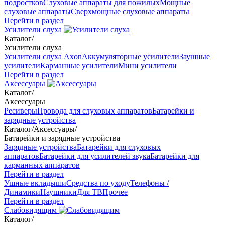
подростков
Слуховые аппараты для пожилых
Мощные
слуховые аппараты
Сверхмощные слуховые аппараты
Перейти в раздел
Усилители слуха
Каталог
/
Усилители слуха
Усилители слуха Axon
Аккумуляторные усилители
Заушные
усилители
Карманные усилители
Мини усилители
Перейти в раздел
Аксессуары
Каталог
/
Аксессуары
Ресиверы
Провода для слуховых аппаратов
Батарейки и
зарядные устройства
Каталог
/
Аксессуары
/
Батарейки и зарядные устройства
Зарядные устройства
Батарейки для слуховых
аппаратов
Батарейки для усилителей звука
Батарейки для
карманных аппаратов
Перейти в раздел
Ушные вкладыши
Средства по уходу
Телефоны /
Динамики
Наушники
Для ТВ
Прочее
Перейти в раздел
Слабовидящим
Каталог
/