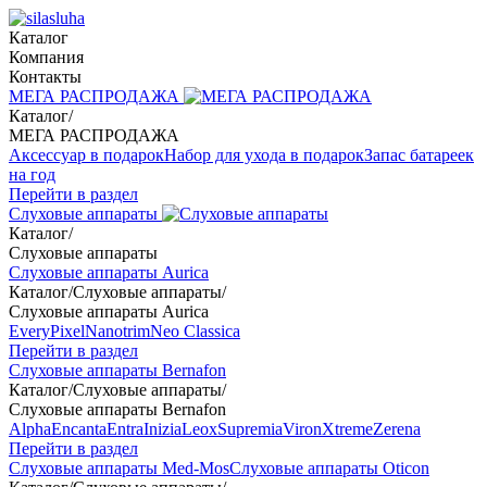
Каталог
Компания
Контакты
МЕГА РАСПРОДАЖА
Каталог
/
МЕГА РАСПРОДАЖА
Аксессуар в подарок
Набор для ухода в подарок
Запас батареек
на год
Перейти в раздел
Слуховые аппараты
Каталог
/
Слуховые аппараты
Слуховые аппараты Aurica
Каталог
/
Слуховые аппараты
/
Слуховые аппараты Aurica
Every
Pixel
Nanotrim
Neo Classica
Перейти в раздел
Слуховые аппараты Bernafon
Каталог
/
Слуховые аппараты
/
Слуховые аппараты Bernafon
Alpha
Encanta
Entra
Inizia
Leox
Supremia
Viron
Xtreme
Zerena
Перейти в раздел
Слуховые аппараты Med-Mos
Слуховые аппараты Oticon