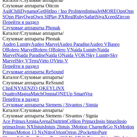
Каталог
/
Слуховые аппараты
/
Слуховые аппараты Oticon
Agil
Chili
Dynamo
Get
Hit
Ino / Ino Pro
Intent
Intiga
Jet
MORE
Opn
Opn
S
Opn Play
Own
Own SI
Play PX
Real
Ruby
Safari
Siya
Xceed
Zircon
Перейти в раздел
Слуховые аппараты Phonak
Каталог
/
Слуховые аппараты
/
Слуховые аппараты Phonak
Audeo Lumity
Audeo Marvel
Audeo Paradise
Audeo V
Baseo
Q
Bolero Marvel
Bolero Q
Bolero V
Naida Lumity
Naida
Marvel
Naida Paradise
Naida Q
Naida V
OK!
Sky Lumity
Sky
Marvel
Sky V
Terra
Virto Q
Virto V
Перейти в раздел
Слуховые аппараты ReSound
Каталог
/
Слуховые аппараты
/
Слуховые аппараты ReSound
Clip
ENYA
ENZO Q
KEY
LiNX
Quattro
Magna
Match
Omnia
ONE
Up Smart
Vea
Перейти в раздел
Слуховые аппараты Siemens / Sivantos / Signia
Каталог
/
Слуховые аппараты
/
Слуховые аппараты Siemens / Sivantos / Signia
Ace Primax
Amiga
Arena
Digitrim
Cellion Primax
Insio binax
Insio
primax
Insio NX
Intuis
Intuis 2
Intuis 3
Motion Charge&Go Nx
Motion
Primax
Motion 13 Nx
Nitro
Orion
Orion 2
Pockettio
Pure