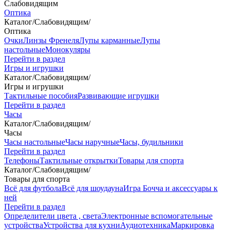
Слабовидящим
Оптика
Каталог
/
Слабовидящим
/
Оптика
Очки
Линзы Френеля
Лупы карманные
Лупы
настольные
Монокуляры
Перейти в раздел
Игры и игрушки
Каталог
/
Слабовидящим
/
Игры и игрушки
Тактильные пособия
Развивающие игрушки
Перейти в раздел
Часы
Каталог
/
Слабовидящим
/
Часы
Часы настольные
Часы наручные
Часы, будильники
Перейти в раздел
Телефоны
Тактильные открытки
Товары для спорта
Каталог
/
Слабовидящим
/
Товары для спорта
Всё для футбола
Всё для шоудауна
Игра Бочча и аксессуары к
ней
Перейти в раздел
Определители цвета , света
Электронные вспомогательные
устройства
Устройства для кухни
Аудиотехника
Маркировка