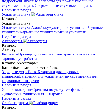
подростков
Слуховые аппараты для пожилых
Мощные
слуховые аппараты
Сверхмощные слуховые аппараты
Перейти в раздел
Усилители слуха
Каталог
/
Усилители слуха
Усилители слуха Axon
Аккумуляторные усилители
Заушные
усилители
Карманные усилители
Мини усилители
Перейти в раздел
Аксессуары
Каталог
/
Аксессуары
Ресиверы
Провода для слуховых аппаратов
Батарейки и
зарядные устройства
Каталог
/
Аксессуары
/
Батарейки и зарядные устройства
Зарядные устройства
Батарейки для слуховых
аппаратов
Батарейки для усилителей звука
Батарейки для
карманных аппаратов
Перейти в раздел
Ушные вкладыши
Средства по уходу
Телефоны /
Динамики
Наушники
Для ТВ
Прочее
Перейти в раздел
Слабовидящим
Каталог
/