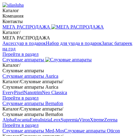
Каталог
Компания
Контакты
МЕГА РАСПРОДАЖА
Каталог
/
МЕГА РАСПРОДАЖА
Аксессуар в подарок
Набор для ухода в подарок
Запас батареек
на год
Перейти в раздел
Слуховые аппараты
Каталог
/
Слуховые аппараты
Слуховые аппараты Aurica
Каталог
/
Слуховые аппараты
/
Слуховые аппараты Aurica
Every
Pixel
Nanotrim
Neo Classica
Перейти в раздел
Слуховые аппараты Bernafon
Каталог
/
Слуховые аппараты
/
Слуховые аппараты Bernafon
Alpha
Encanta
Entra
Inizia
Leox
Supremia
Viron
Xtreme
Zerena
Перейти в раздел
Слуховые аппараты Med-Mos
Слуховые аппараты Oticon