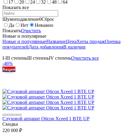
17
20
24
32
48
64
Показать все
Шумоподавление
0
Сброс
Да
Нет
Неважно
Показать
Очистить
Новые и популярные
Новые и популярные
Название
Цена
Хиты продаж
Оценка
покупателей
Дата добавления
В наличии
I-III степень
III степень
IV степень
Очистить все
-46%
Акция
Слуховой аппарат Oticon Xceed 1 BTE UP
Скидка
220 000
₽