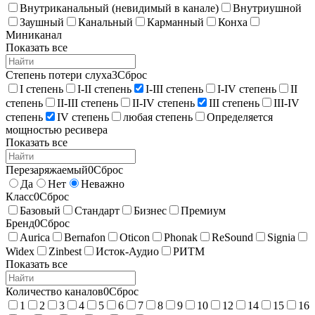
Внутриканальный (невидимый в канале)
Внутриушной
Заушный
Канальный
Карманный
Конха
Миниканал
Показать все
Степень потери слуха
3
Сброс
I степень
I-II степень
I-III степень
I-IV степень
II
степень
II-III степень
II-IV степень
III степень
III-IV
степень
IV степень
любая степень
Определяется
мощностью ресивера
Показать все
Перезаряжаемый
0
Сброс
Да
Нет
Неважно
Класс
0
Сброс
Базовый
Стандарт
Бизнес
Премиум
Бренд
0
Сброс
Aurica
Bernafon
Oticon
Phonak
ReSound
Signia
Widex
Zinbest
Исток-Аудио
РИТМ
Показать все
Количество каналов
0
Сброс
1
2
3
4
5
6
7
8
9
10
12
14
15
16