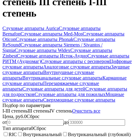
степень III степень I-III
степень
Слуховые аппараты Aurica
Слуховые аппараты
Bernafon
Слуховые аппараты Med-Mos
Слуховые аппараты
Oticon
Слуховые аппараты Phonak
Слуховые аппараты
ReSound
Слуховые аппараты Siemens / Sivantos /
Signia
Слуховые аппараты Widex
Слуховые аппараты
Zinbest
Слуховые аппараты Исток-Аудио
Слуховые аппараты
РИТМ (Аудиомаг)
Слуховые аппараты с ресивером
Цифровые
слуховые аппараты
Аналоговые слуховые аппараты
Заушные
слуховые аппараты
Внутриушные слуховые
аппараты
Внутриканальные слуховые аппараты
Карманные
слуховые аппараты
Перезаряжаемые слуховые
аппараты
Слуховые аппараты для детей
Слуховые аппараты
для подростков
Слуховые аппараты для пожилых
Мощные
слуховые аппараты
Сверхмощные слуховые аппараты
Подбор по параметрам
I-III степень
III степень
IV степень
Очистить все
Цена, руб.
0
Сброс
от
до
Тип аппарата
0
Сброс
RIC
Внутриканальный
Внутриканальный (глубокий)