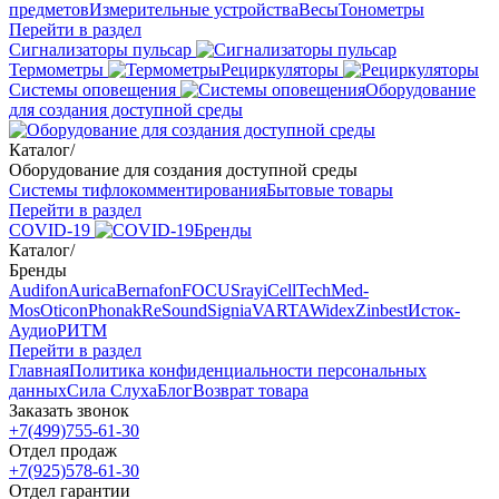
предметов
Измерительные устройства
Весы
Тонометры
Перейти в раздел
Сигнализаторы пульсар
Термометры
Рециркуляторы
Cистемы оповещения
Оборудование
для создания доступной среды
Каталог
/
Оборудование для создания доступной среды
Системы тифлокомментирования
Бытовые товары
Перейти в раздел
COVID-19
Бренды
Каталог
/
Бренды
Audifon
Aurica
Bernafon
FOCUSray
iCellTech
Med-
Mos
Oticon
Phonak
ReSound
Signia
VARTA
Widex
Zinbest
Исток-
Аудио
РИТМ
Перейти в раздел
Главная
Политика конфиденциальности персональных
данных
Сила Слуха
Блог
Возврат товара
Заказать звонок
+7(499)755-61-30
Отдел продаж
+7(925)578-61-30
Отдел гарантии