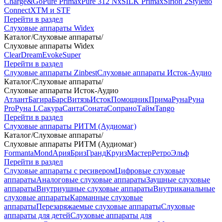
Charge&Go
Pure Primax
Pure 312 Nx
SILK Primax
Sirion 2
Styletto
Connect
XTM и STF
Перейти в раздел
Слуховые аппараты Widex
Каталог
/
Слуховые аппараты
/
Слуховые аппараты Widex
Clear
Dream
Evoke
Super
Перейти в раздел
Слуховые аппараты Zinbest
Слуховые аппараты Исток-Аудио
Каталог
/
Слуховые аппараты
/
Слуховые аппараты Исток-Аудио
Атлант
Багира
Барс
Витязь
Исток
Помощник
Прима
Руна
Руна
Pro
Руна L
Сакура
Санта
Соната
Сопрано
Тайм
Tango
Перейти в раздел
Слуховые аппараты РИТМ (Аудиомаг)
Каталог
/
Слуховые аппараты
/
Слуховые аппараты РИТМ (Аудиомаг)
Formanta
Mond
Ария
Бриз
Гранд
Круиз
Мастер
Ретро
Эльф
Перейти в раздел
Слуховые аппараты с ресивером
Цифровые слуховые
аппараты
Аналоговые слуховые аппараты
Заушные слуховые
аппараты
Внутриушные слуховые аппараты
Внутриканальные
слуховые аппараты
Карманные слуховые
аппараты
Перезаряжаемые слуховые аппараты
Слуховые
аппараты для детей
Слуховые аппараты для