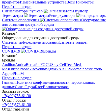
предметов
Измерительные устройства
Весы
Тонометры
Перейти в раздел
Сигнализаторы пульсар
Термометры
Рециркуляторы
Cистемы оповещения
Оборудование
для создания доступной среды
Каталог
/
Оборудование для создания доступной среды
Системы тифлокомментирования
Бытовые товары
Перейти в раздел
COVID-19
Бренды
Каталог
/
Бренды
Audifon
Aurica
Bernafon
FOCUSray
iCellTech
Med-
Mos
Oticon
Phonak
ReSound
Signia
VARTA
Widex
Zinbest
Исток-
Аудио
РИТМ
Перейти в раздел
Главная
Политика конфиденциальности персональных
данных
Сила Слуха
Блог
Возврат товара
Заказать звонок
+7(499)755-61-30
Отдел продаж
+7(925)578-61-30
Отдел гарантии