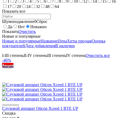
1
2
3
4
5
6
7
8
9
10
12
14
15
16
17
20
24
32
48
64
Показать все
Шумоподавление
0
Сброс
Да
Нет
Неважно
Показать
Очистить
Новые и популярные
Новые и популярные
Название
Цена
Хиты продаж
Оценка
покупателей
Дата добавления
В наличии
I-III степень
II-IV степень
III степень
IV степень
Очистить все
-46%
Акция
Слуховой аппарат Oticon Xceed 1 BTE UP
Скидка