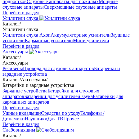
подростков
Слуховые аппараты для пожилых
Мощные
слуховые аппараты
Сверхмощные слуховые аппараты
Перейти в раздел
Усилители слуха
Каталог
/
Усилители слуха
Усилители слуха Axon
Аккумуляторные усилители
Заушные
усилители
Карманные усилители
Мини усилители
Перейти в раздел
Аксессуары
Каталог
/
Аксессуары
Ресиверы
Провода для слуховых аппаратов
Батарейки и
зарядные устройства
Каталог
/
Аксессуары
/
Батарейки и зарядные устройства
Зарядные устройства
Батарейки для слуховых
аппаратов
Батарейки для усилителей звука
Батарейки для
карманных аппаратов
Перейти в раздел
Ушные вкладыши
Средства по уходу
Телефоны /
Динамики
Наушники
Для ТВ
Прочее
Перейти в раздел
Слабовидящим
Каталог
/