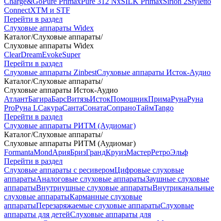
Charge&Go
Pure Primax
Pure 312 Nx
SILK Primax
Sirion 2
Styletto
Connect
XTM и STF
Перейти в раздел
Слуховые аппараты Widex
Каталог
/
Слуховые аппараты
/
Слуховые аппараты Widex
Clear
Dream
Evoke
Super
Перейти в раздел
Слуховые аппараты Zinbest
Слуховые аппараты Исток-Аудио
Каталог
/
Слуховые аппараты
/
Слуховые аппараты Исток-Аудио
Атлант
Багира
Барс
Витязь
Исток
Помощник
Прима
Руна
Руна
Pro
Руна L
Сакура
Санта
Соната
Сопрано
Тайм
Tango
Перейти в раздел
Слуховые аппараты РИТМ (Аудиомаг)
Каталог
/
Слуховые аппараты
/
Слуховые аппараты РИТМ (Аудиомаг)
Formanta
Mond
Ария
Бриз
Гранд
Круиз
Мастер
Ретро
Эльф
Перейти в раздел
Слуховые аппараты с ресивером
Цифровые слуховые
аппараты
Аналоговые слуховые аппараты
Заушные слуховые
аппараты
Внутриушные слуховые аппараты
Внутриканальные
слуховые аппараты
Карманные слуховые
аппараты
Перезаряжаемые слуховые аппараты
Слуховые
аппараты для детей
Слуховые аппараты для