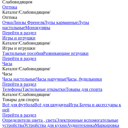
Слабовидящим
Оптика
Каталог
/
Слабовидящим
/
Оптика
Очки
Линзы Френеля
Лупы карманные
Лупы
настольные
Монокуляры
Перейти в раздел
Игры и игрушки
Каталог
/
Слабовидящим
/
Игры и игрушки
Тактильные пособия
Развивающие игрушки
Перейти в раздел
Часы
Каталог
/
Слабовидящим
/
Часы
Часы настольные
Часы наручные
Часы, будильники
Перейти в раздел
Телефоны
Тактильные открытки
Товары для спорта
Каталог
/
Слабовидящим
/
Товары для спорта
Всё для футбола
Всё для шоудауна
Игра Бочча и аксессуары к
ней
Перейти в раздел
Определители цвета , света
Электронные вспомогательные
устройства
Устройства для кухни
Аудиотехника
Маркировка