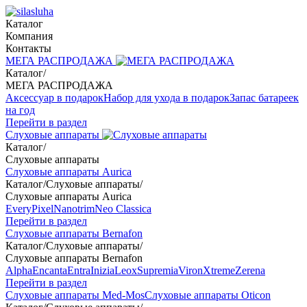
Каталог
Компания
Контакты
МЕГА РАСПРОДАЖА
Каталог
/
МЕГА РАСПРОДАЖА
Аксессуар в подарок
Набор для ухода в подарок
Запас батареек
на год
Перейти в раздел
Слуховые аппараты
Каталог
/
Слуховые аппараты
Слуховые аппараты Aurica
Каталог
/
Слуховые аппараты
/
Слуховые аппараты Aurica
Every
Pixel
Nanotrim
Neo Classica
Перейти в раздел
Слуховые аппараты Bernafon
Каталог
/
Слуховые аппараты
/
Слуховые аппараты Bernafon
Alpha
Encanta
Entra
Inizia
Leox
Supremia
Viron
Xtreme
Zerena
Перейти в раздел
Слуховые аппараты Med-Mos
Слуховые аппараты Oticon