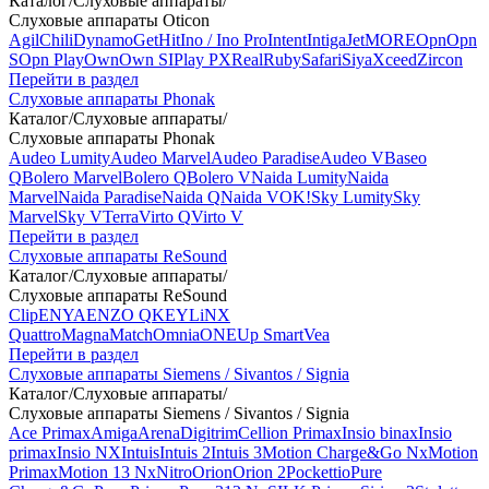
Каталог
/
Слуховые аппараты
/
Слуховые аппараты Oticon
Agil
Chili
Dynamo
Get
Hit
Ino / Ino Pro
Intent
Intiga
Jet
MORE
Opn
Opn
S
Opn Play
Own
Own SI
Play PX
Real
Ruby
Safari
Siya
Xceed
Zircon
Перейти в раздел
Слуховые аппараты Phonak
Каталог
/
Слуховые аппараты
/
Слуховые аппараты Phonak
Audeo Lumity
Audeo Marvel
Audeo Paradise
Audeo V
Baseo
Q
Bolero Marvel
Bolero Q
Bolero V
Naida Lumity
Naida
Marvel
Naida Paradise
Naida Q
Naida V
OK!
Sky Lumity
Sky
Marvel
Sky V
Terra
Virto Q
Virto V
Перейти в раздел
Слуховые аппараты ReSound
Каталог
/
Слуховые аппараты
/
Слуховые аппараты ReSound
Clip
ENYA
ENZO Q
KEY
LiNX
Quattro
Magna
Match
Omnia
ONE
Up Smart
Vea
Перейти в раздел
Слуховые аппараты Siemens / Sivantos / Signia
Каталог
/
Слуховые аппараты
/
Слуховые аппараты Siemens / Sivantos / Signia
Ace Primax
Amiga
Arena
Digitrim
Cellion Primax
Insio binax
Insio
primax
Insio NX
Intuis
Intuis 2
Intuis 3
Motion Charge&Go Nx
Motion
Primax
Motion 13 Nx
Nitro
Orion
Orion 2
Pockettio
Pure