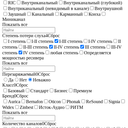
RIC
Внутриканальный
Внутриканальный (глубокий)
Внутриканальный (невидимый в канале)
Внутриушной
Заушный
Канальный
Карманный
Конха
Миниканал
Показать все
Степень потери слуха
4
Сброс
I степень
I-II степень
I-III степень
I-IV степень
II
степень
II-III степень
II-IV степень
III степень
III-IV
степень
IV степень
любая степень
Определяется
мощностью ресивера
Показать все
Перезаряжаемый
0
Сброс
Да
Нет
Неважно
Класс
0
Сброс
Базовый
Стандарт
Бизнес
Премиум
Бренд
0
Сброс
Aurica
Bernafon
Oticon
Phonak
ReSound
Signia
Widex
Zinbest
Исток-Аудио
РИТМ
Показать все
Количество каналов
0
Сброс