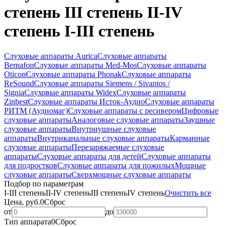
степень III степень II-IV
степень I-III степень
Слуховые аппараты Aurica
Слуховые аппараты
Bernafon
Слуховые аппараты Med-Mos
Слуховые аппараты
Oticon
Слуховые аппараты Phonak
Слуховые аппараты
ReSound
Слуховые аппараты Siemens / Sivantos /
Signia
Слуховые аппараты Widex
Слуховые аппараты
Zinbest
Слуховые аппараты Исток-Аудио
Слуховые аппараты
РИТМ (Аудиомаг)
Слуховые аппараты с ресивером
Цифровые
слуховые аппараты
Аналоговые слуховые аппараты
Заушные
слуховые аппараты
Внутриушные слуховые
аппараты
Внутриканальные слуховые аппараты
Карманные
слуховые аппараты
Перезаряжаемые слуховые
аппараты
Слуховые аппараты для детей
Слуховые аппараты
для подростков
Слуховые аппараты для пожилых
Мощные
слуховые аппараты
Сверхмощные слуховые аппараты
Подбор по параметрам
I-III степень
II-IV степень
III степень
IV степень
Очистить все
Цена, руб.
0
Сброс
от
до
Тип аппарата
0
Сброс