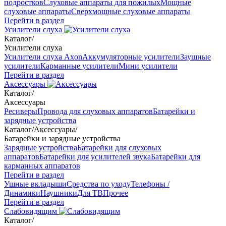
подростков
Слуховые аппараты для пожилых
Мощные
слуховые аппараты
Сверхмощные слуховые аппараты
Перейти в раздел
Усилители слуха
Каталог
/
Усилители слуха
Усилители слуха Axon
Аккумуляторные усилители
Заушные
усилители
Карманные усилители
Мини усилители
Перейти в раздел
Аксессуары
Каталог
/
Аксессуары
Ресиверы
Провода для слуховых аппаратов
Батарейки и
зарядные устройства
Каталог
/
Аксессуары
/
Батарейки и зарядные устройства
Зарядные устройства
Батарейки для слуховых
аппаратов
Батарейки для усилителей звука
Батарейки для
карманных аппаратов
Перейти в раздел
Ушные вкладыши
Средства по уходу
Телефоны /
Динамики
Наушники
Для ТВ
Прочее
Перейти в раздел
Слабовидящим
Каталог
/