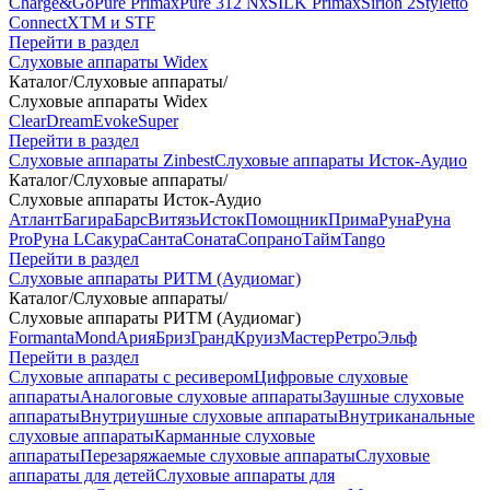
Charge&Go
Pure Primax
Pure 312 Nx
SILK Primax
Sirion 2
Styletto
Connect
XTM и STF
Перейти в раздел
Слуховые аппараты Widex
Каталог
/
Слуховые аппараты
/
Слуховые аппараты Widex
Clear
Dream
Evoke
Super
Перейти в раздел
Слуховые аппараты Zinbest
Слуховые аппараты Исток-Аудио
Каталог
/
Слуховые аппараты
/
Слуховые аппараты Исток-Аудио
Атлант
Багира
Барс
Витязь
Исток
Помощник
Прима
Руна
Руна
Pro
Руна L
Сакура
Санта
Соната
Сопрано
Тайм
Tango
Перейти в раздел
Слуховые аппараты РИТМ (Аудиомаг)
Каталог
/
Слуховые аппараты
/
Слуховые аппараты РИТМ (Аудиомаг)
Formanta
Mond
Ария
Бриз
Гранд
Круиз
Мастер
Ретро
Эльф
Перейти в раздел
Слуховые аппараты с ресивером
Цифровые слуховые
аппараты
Аналоговые слуховые аппараты
Заушные слуховые
аппараты
Внутриушные слуховые аппараты
Внутриканальные
слуховые аппараты
Карманные слуховые
аппараты
Перезаряжаемые слуховые аппараты
Слуховые
аппараты для детей
Слуховые аппараты для