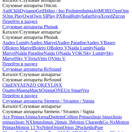
Каталог
/
Слуховые аппараты
/
Слуховые аппараты Oticon
Agil
Chili
Dynamo
Get
Hit
Ino / Ino Pro
Intent
Intiga
Jet
MORE
Opn
Opn
S
Opn Play
Own
Own SI
Play PX
Real
Ruby
Safari
Siya
Xceed
Zircon
Перейти в раздел
Слуховые аппараты Phonak
Каталог
/
Слуховые аппараты
/
Слуховые аппараты Phonak
Audeo Lumity
Audeo Marvel
Audeo Paradise
Audeo V
Baseo
Q
Bolero Marvel
Bolero Q
Bolero V
Naida Lumity
Naida
Marvel
Naida Paradise
Naida Q
Naida V
OK!
Sky Lumity
Sky
Marvel
Sky V
Terra
Virto Q
Virto V
Перейти в раздел
Слуховые аппараты ReSound
Каталог
/
Слуховые аппараты
/
Слуховые аппараты ReSound
Clip
ENYA
ENZO Q
KEY
LiNX
Quattro
Magna
Match
Omnia
ONE
Up Smart
Vea
Перейти в раздел
Слуховые аппараты Siemens / Sivantos / Signia
Каталог
/
Слуховые аппараты
/
Слуховые аппараты Siemens / Sivantos / Signia
Ace Primax
Amiga
Arena
Digitrim
Cellion Primax
Insio binax
Insio
primax
Insio NX
Intuis
Intuis 2
Intuis 3
Motion Charge&Go Nx
Motion
Primax
Motion 13 Nx
Nitro
Orion
Orion 2
Pockettio
Pure