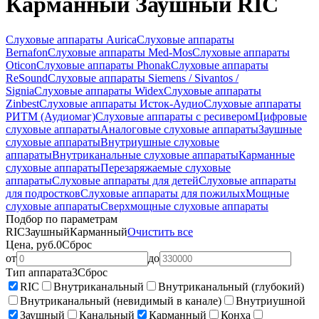
Карманный Заушный RIC
Слуховые аппараты Aurica
Слуховые аппараты
Bernafon
Слуховые аппараты Med-Mos
Слуховые аппараты
Oticon
Слуховые аппараты Phonak
Слуховые аппараты
ReSound
Слуховые аппараты Siemens / Sivantos /
Signia
Слуховые аппараты Widex
Слуховые аппараты
Zinbest
Слуховые аппараты Исток-Аудио
Слуховые аппараты
РИТМ (Аудиомаг)
Слуховые аппараты с ресивером
Цифровые
слуховые аппараты
Аналоговые слуховые аппараты
Заушные
слуховые аппараты
Внутриушные слуховые
аппараты
Внутриканальные слуховые аппараты
Карманные
слуховые аппараты
Перезаряжаемые слуховые
аппараты
Слуховые аппараты для детей
Слуховые аппараты
для подростков
Слуховые аппараты для пожилых
Мощные
слуховые аппараты
Сверхмощные слуховые аппараты
Подбор по параметрам
RIC
Заушный
Карманный
Очистить все
Цена, руб.
0
Сброс
от
до
Тип аппарата
3
Сброс
RIC
Внутриканальный
Внутриканальный (глубокий)
Внутриканальный (невидимый в канале)
Внутриушной
Заушный
Канальный
Карманный
Конха