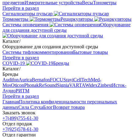
предметов
Измерительные устройства
Весы
Тонометры
Перейти в раздел
Сигнализаторы пульсар
Термометры
Рециркуляторы
Cистемы оповещения
Оборудование
для создания доступной среды
Каталог
/
Оборудование для создания доступной среды
Системы тифлокомментирования
Бытовые товары
Перейти в раздел
COVID-19
Бренды
Каталог
/
Бренды
Audifon
Aurica
Bernafon
FOCUSray
iCellTech
Med-
Mos
Oticon
Phonak
ReSound
Signia
VARTA
Widex
Zinbest
Исток-
Аудио
РИТМ
Перейти в раздел
Главная
Политика конфиденциальности персональных
данных
Сила Слуха
Блог
Возврат товара
Заказать звонок
+7(499)755-61-30
Отдел продаж
+7(925)578-61-30
Отдел гарантии