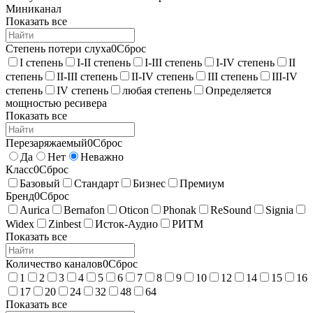
Миниканал
Показать все
Степень потери слуха
0
Сброс
I степень
I-II степень
I-III степень
I-IV степень
II
степень
II-III степень
II-IV степень
III степень
III-IV
степень
IV степень
любая степень
Определяется
мощностью ресивера
Показать все
Перезаряжаемый
0
Сброс
Да
Нет
Неважно
Класс
0
Сброс
Базовый
Стандарт
Бизнес
Премиум
Бренд
0
Сброс
Aurica
Bernafon
Oticon
Phonak
ReSound
Signia
Widex
Zinbest
Исток-Аудио
РИТМ
Показать все
Количество каналов
0
Сброс
1
2
3
4
5
6
7
8
9
10
12
14
15
16
17
20
24
32
48
64
Показать все