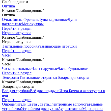
Слабовидящим
Оптика
Каталог
/
Слабовидящим
/
Оптика
Очки
Линзы Френеля
Лупы карманные
Лупы
настольные
Монокуляры
Перейти в раздел
Игры и игрушки
Каталог
/
Слабовидящим
/
Игры и игрушки
Тактильные пособия
Развивающие игрушки
Перейти в раздел
Часы
Каталог
/
Слабовидящим
/
Часы
Часы настольные
Часы наручные
Часы, будильники
Перейти в раздел
Телефоны
Тактильные открытки
Товары для спорта
Каталог
/
Слабовидящим
/
Товары для спорта
Всё для футбола
Всё для шоудауна
Игра Бочча и аксессуары к
ней
Перейти в раздел
Определители цвета , света
Электронные вспомогательные
устройства
Устройства для кухни
Аудиотехника
Маркировка