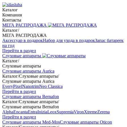
Каталог
Компания
Контакты
МЕГА РАСПРОДАЖА
Каталог
/
МЕГА РАСПРОДАЖА
Аксессуар в подарок
Набор для ухода в подарок
Запас батареек
на год
Перейти в раздел
Слуховые аппараты
Каталог
/
Слуховые аппараты
Слуховые аппараты Aurica
Каталог
/
Слуховые аппараты
/
Слуховые аппараты Aurica
Every
Pixel
Nanotrim
Neo Classica
Перейти в раздел
Слуховые аппараты Bernafon
Каталог
/
Слуховые аппараты
/
Слуховые аппараты Bernafon
Alpha
Encanta
Entra
Inizia
Leox
Supremia
Viron
Xtreme
Zerena
Перейти в раздел
Слуховые аппараты Med-Mos
Слуховые аппараты Oticon