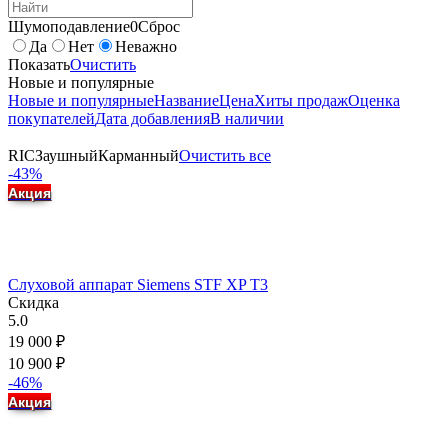
Шумоподавление
0
Сброс
Да
Нет
Неважно
Показать
Очистить
Новые и популярные
Новые и популярные
Название
Цена
Хиты продаж
Оценка
покупателей
Дата добавления
В наличии
RIC
Заушный
Карманный
Очистить все
-43%
Акция
Слуховой аппарат Siemens STF XP T3
Скидка
5.0
19 000
₽
10 900
₽
-46%
Акция