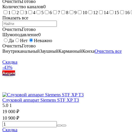
Очистить
Готово
Количество каналов
0
1
2
3
4
5
6
7
8
9
10
12
14
15
16
Показать все
Очистить
Готово
Шумоподавление
0
Да
Нет
Неважно
Очистить
Готово
Внутриканальный
Заушный
Карманный
Конха
Очистить все
Скидка
-43%
Акция
Слуховой аппарат Siemens STF XP T3
5.0
1
19 000
₽
10 900
₽
Скидка