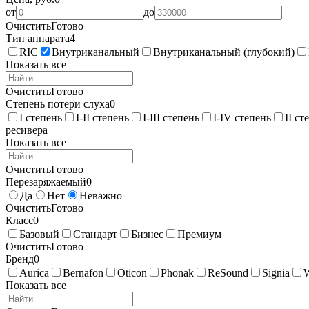
от
до
Очистить
Готово
Тип аппарата
4
RIC
Внутриканальный
Внутриканальный (глубокий)
Показать все
Очистить
Готово
Степень потери слуха
0
I степень
I-II степень
I-III степень
I-IV степень
II ст
ресивера
Показать все
Очистить
Готово
Перезаряжаемый
0
Да
Нет
Неважно
Очистить
Готово
Класс
0
Базовый
Стандарт
Бизнес
Премиум
Очистить
Готово
Бренд
0
Aurica
Bernafon
Oticon
Phonak
ReSound
Signia
Показать все