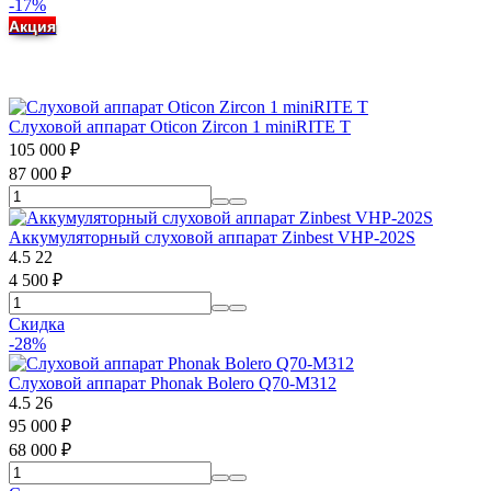
-17%
Акция
Слуховой аппарат Oticon Zircon 1 miniRITE T
105 000
₽
87 000
₽
Аккумуляторный слуховой аппарат Zinbest VHP-202S
4.5
22
4 500
₽
Скидка
-28%
Слуховой аппарат Phonak Bolero Q70-M312
4.5
26
95 000
₽
68 000
₽