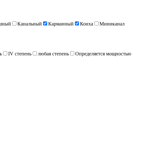
шный
Канальный
Карманный
Конха
Миниканал
ь
IV степень
любая степень
Определяется мощностью