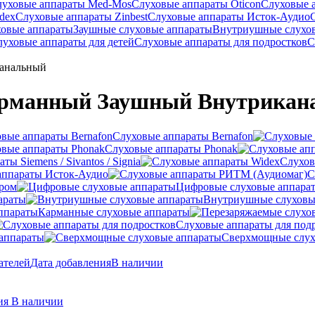
луховые аппараты Med-Mos
Слуховые аппараты Oticon
Слуховые 
dex
Слуховые аппараты Zinbest
Слуховые аппараты Исток-Аудио
ховые аппараты
Заушные слуховые аппараты
Внутриушные слухо
луховые аппараты для детей
Слуховые аппараты для подростков
С
канальный
арманный Заушный Внутрикан
Слуховые аппараты Bernafon
Слуховые аппараты Phonak
ы Siemens / Sivantos / Signia
Слухов
аппараты Исток-Аудио
С
ером
Цифровые слуховые аппара
араты
Внутриушные слуховы
Карманные слуховые аппараты
Слуховые аппараты для под
аппараты
Сверхмощные слух
ателей
Дата добавления
В наличии
ния
В наличии