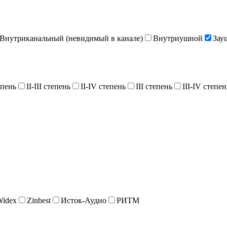
Внутриканальный (невидимый в канале)
Внутриушной
Зау
епень
II-III степень
II-IV степень
III степень
III-IV степен
Widex
Zinbest
Исток-Аудио
РИТМ