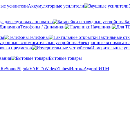
Аккумуляторные усилители
а для слуховых аппаратов
Ба
Телефоны / Динамики
Наушники
сы
Телефоны
Тактильные от
Электронные вспомогател
овка предметов
Измерительные уст
вания
Бытовые товары
k
ReSound
Signia
VARTA
Widex
Zinbest
Исток-Аудио
РИТМ