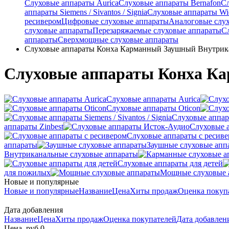
Слуховые аппараты Aurica
Слуховые аппараты Bernafon
С
аппараты Siemens / Sivantos / Signia
Слуховые аппараты Wi
ресивером
Цифровые слуховые аппараты
Аналоговые слу
слуховые аппараты
Перезаряжаемые слуховые аппараты
С
аппараты
Сверхмощные слуховые аппараты
Слуховые аппараты Конха Карманный Заушный Внутри
Слуховые аппараты Конха К
Слуховые аппараты Aurica
Слуховые аппараты Oticon
Слуховые аппарат
аппараты Zinbest
Слуховые 
Слуховые аппараты с ресив
аппараты
Заушные слуховые апп
Внутриканальные слуховые аппараты
Слуховые аппараты для детей
для пожилых
Мощные слуховые 
Новые и популярные
Новые и популярные
Название
Цена
Хиты продаж
Оценка покуп
Дата добавления
Название
Цена
Хиты продаж
Оценка покупателей
Дата добавле
Цена, руб.
0