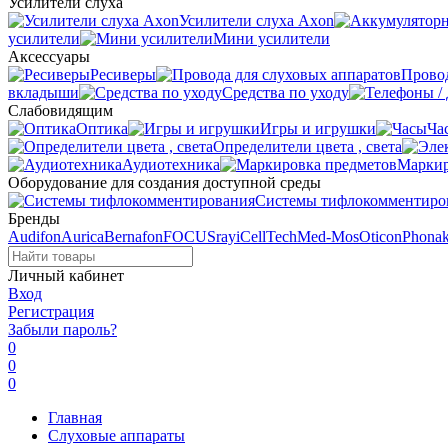
Усилители слуха
Усилители слуха Axon
усилители
Мини усилители
Аксессуары
Ресиверы
Провод
вкладыши
Средства по уходу
Слабовидящим
Оптика
Игры и игрушки
Ча
Определители цвета , света
Аудиотехника
Маркир
Оборудование для создания доступной среды
Системы тифлокомментиро
Бренды
Audifon
Aurica
Bernafon
FOCUSray
iCellTech
Med-Mos
Oticon
Phona
Личный кабинет
Вход
Регистрация
Забыли пароль?
0
0
0
Главная
Слуховые аппараты