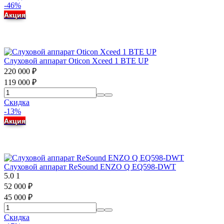
-46%
Акция
Слуховой аппарат Oticon Xceed 1 BTE UP
220 000
₽
119 000
₽
Скидка
-13%
Акция
Слуховой аппарат ReSound ENZO Q EQ598-DWT
5.0
1
52 000
₽
45 000
₽
Скидка