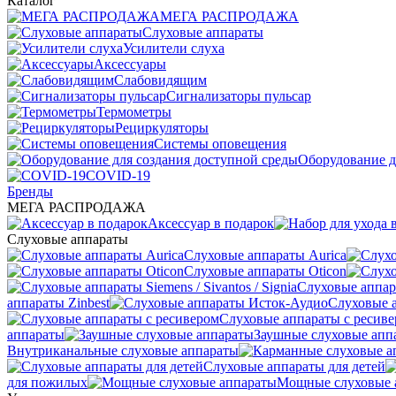
Каталог
МЕГА РАСПРОДАЖА
Слуховые аппараты
Усилители слуха
Аксессуары
Слабовидящим
Сигнализаторы пульсар
Термометры
Рециркуляторы
Cистемы оповещения
Оборудование д
COVID-19
Бренды
МЕГА РАСПРОДАЖА
Аксессуар в подарок
Слуховые аппараты
Слуховые аппараты Aurica
Слуховые аппараты Oticon
Слуховые аппарат
аппараты Zinbest
Слуховые 
Слуховые аппараты с ресив
аппараты
Заушные слуховые апп
Внутриканальные слуховые аппараты
Слуховые аппараты для детей
для пожилых
Мощные слуховые 