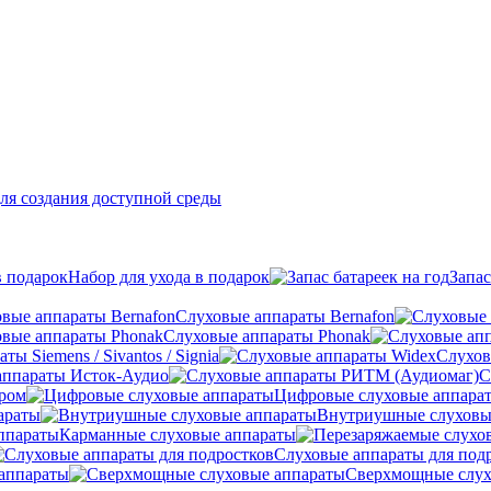
ля создания доступной среды
Набор для ухода в подарок
Запас
Слуховые аппараты Bernafon
Слуховые аппараты Phonak
ы Siemens / Sivantos / Signia
Слухов
аппараты Исток-Аудио
С
ером
Цифровые слуховые аппара
араты
Внутриушные слуховы
Карманные слуховые аппараты
Слуховые аппараты для под
аппараты
Сверхмощные слух