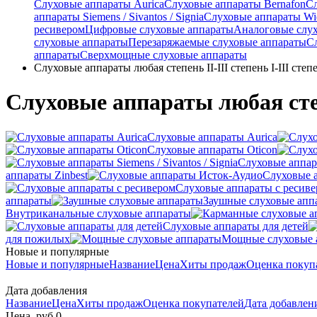
Слуховые аппараты Aurica
Слуховые аппараты Bernafon
С
аппараты Siemens / Sivantos / Signia
Слуховые аппараты Wi
ресивером
Цифровые слуховые аппараты
Аналоговые слу
слуховые аппараты
Перезаряжаемые слуховые аппараты
С
аппараты
Сверхмощные слуховые аппараты
Слуховые аппараты любая степень II-III степень I-III степе
Слуховые аппараты любая степен
Слуховые аппараты Aurica
Слуховые аппараты Oticon
Слуховые аппарат
аппараты Zinbest
Слуховые 
Слуховые аппараты с ресив
аппараты
Заушные слуховые апп
Внутриканальные слуховые аппараты
Слуховые аппараты для детей
для пожилых
Мощные слуховые 
Новые и популярные
Новые и популярные
Название
Цена
Хиты продаж
Оценка покуп
Дата добавления
Название
Цена
Хиты продаж
Оценка покупателей
Дата добавле
Цена, руб.
0