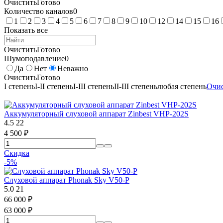
Очистить
Готово
Количество каналов
0
1
2
3
4
5
6
7
8
9
10
12
14
15
16
Показать все
Очистить
Готово
Шумоподавление
0
Да
Нет
Неважно
Очистить
Готово
I степень
I-II степень
I-III степень
II-III степень
любая степень
Очис
Аккумуляторный слуховой аппарат Zinbest VHP-202S
4.5
22
4 500
₽
Скидка
-5%
Слуховой аппарат Phonak Sky V50-P
5.0
21
66 000
₽
63 000
₽