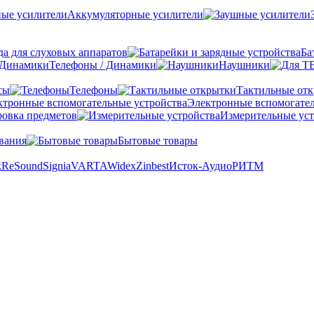
Аккумуляторные усилители
а для слуховых аппаратов
Ба
Телефоны / Динамики
Наушники
сы
Телефоны
Тактильные от
Электронные вспомогател
овка предметов
Измерительные уст
вания
Бытовые товары
k
ReSound
Signia
VARTA
Widex
Zinbest
Исток-Аудио
РИТМ