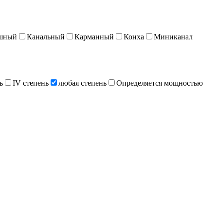
шный
Канальный
Карманный
Конха
Миниканал
ь
IV степень
любая степень
Определяется мощностью