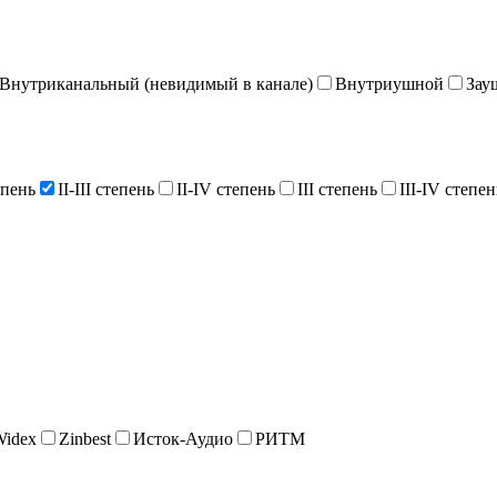
Внутриканальный (невидимый в канале)
Внутриушной
Зау
епень
II-III степень
II-IV степень
III степень
III-IV степен
Widex
Zinbest
Исток-Аудио
РИТМ