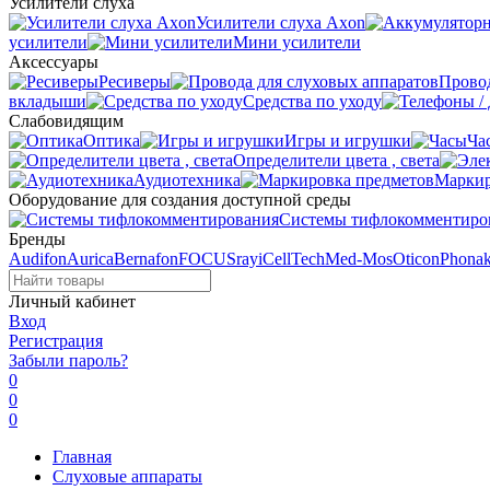
Усилители слуха
Усилители слуха Axon
усилители
Мини усилители
Аксессуары
Ресиверы
Провод
вкладыши
Средства по уходу
Слабовидящим
Оптика
Игры и игрушки
Ча
Определители цвета , света
Аудиотехника
Маркир
Оборудование для создания доступной среды
Системы тифлокомментиро
Бренды
Audifon
Aurica
Bernafon
FOCUSray
iCellTech
Med-Mos
Oticon
Phona
Личный кабинет
Вход
Регистрация
Забыли пароль?
0
0
0
Главная
Слуховые аппараты