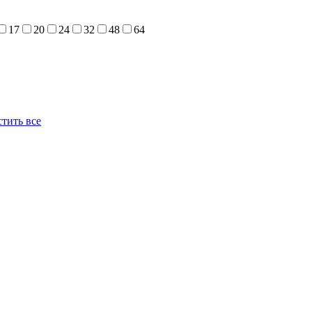
17
20
24
32
48
64
тить все