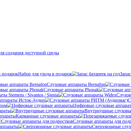
ля создания доступной среды
Набор для ухода в подарок
Запас
Слуховые аппараты Bernafon
Слуховые аппараты Phonak
ы Siemens / Sivantos / Signia
Слухов
аппараты Исток-Аудио
С
ером
Цифровые слуховые аппара
араты
Внутриушные слуховы
Карманные слуховые аппараты
Слуховые аппараты для под
аппараты
Сверхмощные слух