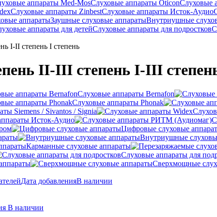
луховые аппараты Med-Mos
Слуховые аппараты Oticon
Слуховые 
dex
Слуховые аппараты Zinbest
Слуховые аппараты Исток-Аудио
ховые аппараты
Заушные слуховые аппараты
Внутриушные слухо
луховые аппараты для детей
Слуховые аппараты для подростков
С
нь I-II степень I степень
ь II-III степень I-III степень 
Слуховые аппараты Bernafon
Слуховые аппараты Phonak
ы Siemens / Sivantos / Signia
Слухов
аппараты Исток-Аудио
С
ером
Цифровые слуховые аппара
араты
Внутриушные слуховы
Карманные слуховые аппараты
Слуховые аппараты для под
аппараты
Сверхмощные слух
ателей
Дата добавления
В наличии
ния
В наличии