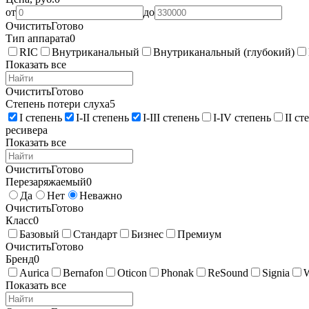
от
до
Очистить
Готово
Тип аппарата
0
RIC
Внутриканальный
Внутриканальный (глубокий)
Показать все
Очистить
Готово
Степень потери слуха
5
I степень
I-II степень
I-III степень
I-IV степень
II ст
ресивера
Показать все
Очистить
Готово
Перезаряжаемый
0
Да
Нет
Неважно
Очистить
Готово
Класс
0
Базовый
Стандарт
Бизнес
Премиум
Очистить
Готово
Бренд
0
Aurica
Bernafon
Oticon
Phonak
ReSound
Signia
Показать все