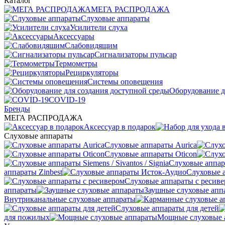
Каталог
МЕГА РАСПРОДАЖА
Слуховые аппараты
Усилители слуха
Аксессуары
Слабовидящим
Сигнализаторы пульсар
Термометры
Рециркуляторы
Cистемы оповещения
Оборудование д
COVID-19
Бренды
МЕГА РАСПРОДАЖА
Аксессуар в подарок
Слуховые аппараты
Слуховые аппараты Aurica
Слуховые аппараты Oticon
Слуховые аппарат
аппараты Zinbest
Слуховые 
Слуховые аппараты с ресив
аппараты
Заушные слуховые апп
Внутриканальные слуховые аппараты
Слуховые аппараты для детей
для пожилых
Мощные слуховые 