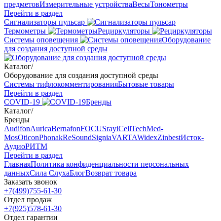
предметов
Измерительные устройства
Весы
Тонометры
Перейти в раздел
Сигнализаторы пульсар
Термометры
Рециркуляторы
Cистемы оповещения
Оборудование
для создания доступной среды
Каталог
/
Оборудование для создания доступной среды
Системы тифлокомментирования
Бытовые товары
Перейти в раздел
COVID-19
Бренды
Каталог
/
Бренды
Audifon
Aurica
Bernafon
FOCUSray
iCellTech
Med-
Mos
Oticon
Phonak
ReSound
Signia
VARTA
Widex
Zinbest
Исток-
Аудио
РИТМ
Перейти в раздел
Главная
Политика конфиденциальности персональных
данных
Сила Слуха
Блог
Возврат товара
Заказать звонок
+7(499)755-61-30
Отдел продаж
+7(925)578-61-30
Отдел гарантии