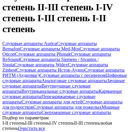
степень II-III степень I-IV
степень I-III степень I-II
степень
Слуховые аппараты Aurica
Слуховые аппараты
Bernafon
Слуховые аппараты Med-Mos
Слуховые аппараты
Oticon
Слуховые аппараты Phonak
Слуховые аппараты
ReSound
Слуховые аппараты Siemens / Sivantos /
Signia
Слуховые аппараты Widex
Слуховые аппараты
Zinbest
Слуховые аппараты Исток-Аудио
Слуховые аппараты
РИТМ (Аудиомаг)
Слуховые аппараты с ресивером
Цифровые
слуховые аппараты
Аналоговые слуховые аппараты
Заушные
слуховые аппараты
Внутриушные слуховые
аппараты
Внутриканальные слуховые аппараты
Карманные
слуховые аппараты
Перезаряжаемые слуховые
аппараты
Слуховые аппараты для детей
Слуховые аппараты
для подростков
Слуховые аппараты для пожилых
Мощные
слуховые аппараты
Сверхмощные слуховые аппараты
Подбор по параметрам
I-II степень
I-III степень
I-IV степень
II-III степень
любая
степень
Очистить все