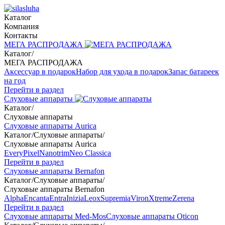
Каталог
Компания
Контакты
МЕГА РАСПРОДАЖА
Каталог
/
МЕГА РАСПРОДАЖА
Аксессуар в подарок
Набор для ухода в подарок
Запас батареек
на год
Перейти в раздел
Слуховые аппараты
Каталог
/
Слуховые аппараты
Слуховые аппараты Aurica
Каталог
/
Слуховые аппараты
/
Слуховые аппараты Aurica
Every
Pixel
Nanotrim
Neo Classica
Перейти в раздел
Слуховые аппараты Bernafon
Каталог
/
Слуховые аппараты
/
Слуховые аппараты Bernafon
Alpha
Encanta
Entra
Inizia
Leox
Supremia
Viron
Xtreme
Zerena
Перейти в раздел
Слуховые аппараты Med-Mos
Слуховые аппараты Oticon