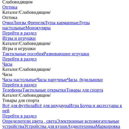
Слабовидящим
Оптика
Каталог
/
Слабовидящим
/
Оптика
Очки
Линзы Френеля
Лупы карманные
Лупы
настольные
Монокуляры
Перейти в раздел
Игры и игрушки
Каталог
/
Слабовидящим
/
Игры и игрушки
Тактильные пособия
Развивающие игрушки
Перейти в раздел
Часы
Каталог
/
Слабовидящим
/
Часы
Часы настольные
Часы наручные
Часы, будильники
Перейти в раздел
Телефоны
Тактильные открытки
Товары для спорта
Каталог
/
Слабовидящим
/
Товары для спорта
Всё для футбола
Всё для шоудауна
Игра Бочча и аксессуары к
ней
Перейти в раздел
Определители цвета , света
Электронные вспомогательные
устройства
Устройства для кухни
Аудиотехника
Маркировка