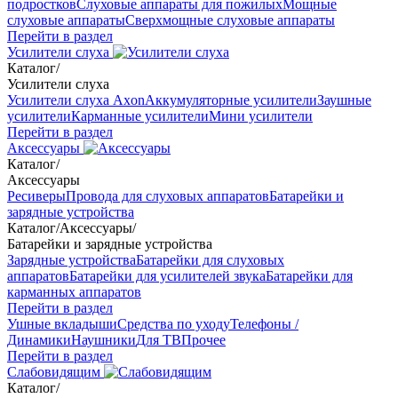
подростков
Слуховые аппараты для пожилых
Мощные
слуховые аппараты
Сверхмощные слуховые аппараты
Перейти в раздел
Усилители слуха
Каталог
/
Усилители слуха
Усилители слуха Axon
Аккумуляторные усилители
Заушные
усилители
Карманные усилители
Мини усилители
Перейти в раздел
Аксессуары
Каталог
/
Аксессуары
Ресиверы
Провода для слуховых аппаратов
Батарейки и
зарядные устройства
Каталог
/
Аксессуары
/
Батарейки и зарядные устройства
Зарядные устройства
Батарейки для слуховых
аппаратов
Батарейки для усилителей звука
Батарейки для
карманных аппаратов
Перейти в раздел
Ушные вкладыши
Средства по уходу
Телефоны /
Динамики
Наушники
Для ТВ
Прочее
Перейти в раздел
Слабовидящим
Каталог
/