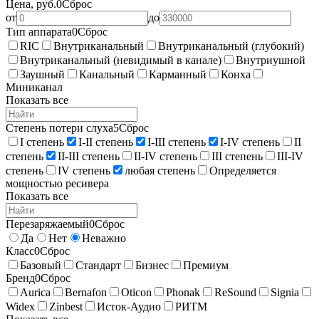
Цена, руб.
0
Сброс
от
до
Тип аппарата
0
Сброс
RIC
Внутриканальный
Внутриканальный (глубокий)
Внутриканальный (невидимый в канале)
Внутриушной
Заушный
Канальный
Карманный
Конха
Миниканал
Показать все
Степень потери слуха
5
Сброс
I степень
I-II степень
I-III степень
I-IV степень
II
степень
II-III степень
II-IV степень
III степень
III-IV
степень
IV степень
любая степень
Определяется
мощностью ресивера
Показать все
Перезаряжаемый
0
Сброс
Да
Нет
Неважно
Класс
0
Сброс
Базовый
Стандарт
Бизнес
Премиум
Бренд
0
Сброс
Aurica
Bernafon
Oticon
Phonak
ReSound
Signia
Widex
Zinbest
Исток-Аудио
РИТМ