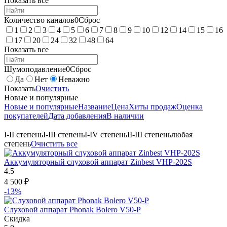
Показать все
Количество каналов
0
Сброс
1
2
3
4
5
6
7
8
9
10
12
14
15
16
17
20
24
32
48
64
Показать все
Шумоподавление
0
Сброс
Да
Нет
Неважно
Показать
Очистить
Новые и популярные
Новые и популярные
Название
Цена
Хиты продаж
Оценка
покупателей
Дата добавления
В наличии
I-II степень
I-III степень
I-IV степень
II-III степень
любая
степень
Очистить все
Аккумуляторный слуховой аппарат Zinbest VHP-202S
4.5
4 500
₽
-13%
Слуховой аппарат Phonak Bolero V50-P
Скидка