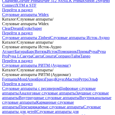
Charge&Go
Pure Primax
Pure 312 Nx
SILK Primax
Sirion 2
Styletto
Connect
XTM и STF
Перейти в раздел
Слуховые аппараты Widex
Каталог
/
Слуховые аппараты
/
Слуховые аппараты Widex
Clear
Dream
Evoke
Super
Перейти в раздел
Слуховые аппараты Zinbest
Слуховые аппараты Исток-Аудио
Каталог
/
Слуховые аппараты
/
Слуховые аппараты Исток-Аудио
Атлант
Багира
Барс
Витязь
Исток
Помощник
Прима
Руна
Руна
Pro
Руна L
Сакура
Санта
Соната
Сопрано
Тайм
Tango
Перейти в раздел
Слуховые аппараты РИТМ (Аудиомаг)
Каталог
/
Слуховые аппараты
/
Слуховые аппараты РИТМ (Аудиомаг)
Formanta
Mond
Ария
Бриз
Гранд
Круиз
Мастер
Ретро
Эльф
Перейти в раздел
Слуховые аппараты с ресивером
Цифровые слуховые
аппараты
Аналоговые слуховые аппараты
Заушные слуховые
аппараты
Внутриушные слуховые аппараты
Внутриканальные
слуховые аппараты
Карманные слуховые
аппараты
Перезаряжаемые слуховые аппараты
Слуховые
аппараты для детей
Слуховые аппараты для