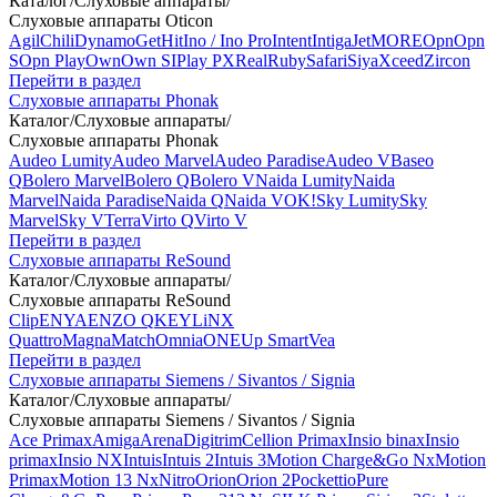
Каталог
/
Слуховые аппараты
/
Слуховые аппараты Oticon
Agil
Chili
Dynamo
Get
Hit
Ino / Ino Pro
Intent
Intiga
Jet
MORE
Opn
Opn
S
Opn Play
Own
Own SI
Play PX
Real
Ruby
Safari
Siya
Xceed
Zircon
Перейти в раздел
Слуховые аппараты Phonak
Каталог
/
Слуховые аппараты
/
Слуховые аппараты Phonak
Audeo Lumity
Audeo Marvel
Audeo Paradise
Audeo V
Baseo
Q
Bolero Marvel
Bolero Q
Bolero V
Naida Lumity
Naida
Marvel
Naida Paradise
Naida Q
Naida V
OK!
Sky Lumity
Sky
Marvel
Sky V
Terra
Virto Q
Virto V
Перейти в раздел
Слуховые аппараты ReSound
Каталог
/
Слуховые аппараты
/
Слуховые аппараты ReSound
Clip
ENYA
ENZO Q
KEY
LiNX
Quattro
Magna
Match
Omnia
ONE
Up Smart
Vea
Перейти в раздел
Слуховые аппараты Siemens / Sivantos / Signia
Каталог
/
Слуховые аппараты
/
Слуховые аппараты Siemens / Sivantos / Signia
Ace Primax
Amiga
Arena
Digitrim
Cellion Primax
Insio binax
Insio
primax
Insio NX
Intuis
Intuis 2
Intuis 3
Motion Charge&Go Nx
Motion
Primax
Motion 13 Nx
Nitro
Orion
Orion 2
Pockettio
Pure