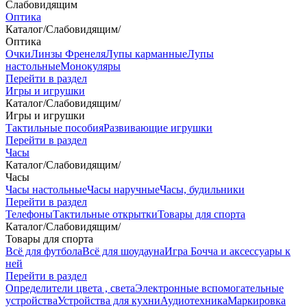
Слабовидящим
Оптика
Каталог
/
Слабовидящим
/
Оптика
Очки
Линзы Френеля
Лупы карманные
Лупы
настольные
Монокуляры
Перейти в раздел
Игры и игрушки
Каталог
/
Слабовидящим
/
Игры и игрушки
Тактильные пособия
Развивающие игрушки
Перейти в раздел
Часы
Каталог
/
Слабовидящим
/
Часы
Часы настольные
Часы наручные
Часы, будильники
Перейти в раздел
Телефоны
Тактильные открытки
Товары для спорта
Каталог
/
Слабовидящим
/
Товары для спорта
Всё для футбола
Всё для шоудауна
Игра Бочча и аксессуары к
ней
Перейти в раздел
Определители цвета , света
Электронные вспомогательные
устройства
Устройства для кухни
Аудиотехника
Маркировка