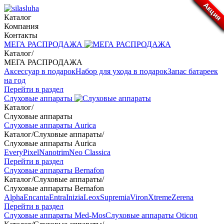
Акция
Акция
Акция
Акция
Акция
Акция
Каталог
Компания
Контакты
МЕГА РАСПРОДАЖА
Каталог
/
МЕГА РАСПРОДАЖА
Аксессуар в подарок
Набор для ухода в подарок
Запас батареек
на год
Перейти в раздел
Слуховые аппараты
Каталог
/
Слуховые аппараты
Слуховые аппараты Aurica
Каталог
/
Слуховые аппараты
/
Слуховые аппараты Aurica
Every
Pixel
Nanotrim
Neo Classica
Перейти в раздел
Слуховые аппараты Bernafon
Каталог
/
Слуховые аппараты
/
Слуховые аппараты Bernafon
Alpha
Encanta
Entra
Inizia
Leox
Supremia
Viron
Xtreme
Zerena
Перейти в раздел
Слуховые аппараты Med-Mos
Слуховые аппараты Oticon