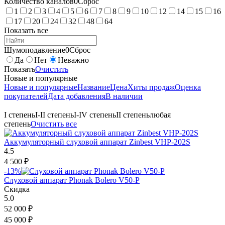
Количество каналов
0
Сброс
1
2
3
4
5
6
7
8
9
10
12
14
15
16
17
20
24
32
48
64
Показать все
Шумоподавление
0
Сброс
Да
Нет
Неважно
Показать
Очистить
Новые и популярные
Новые и популярные
Название
Цена
Хиты продаж
Оценка
покупателей
Дата добавления
В наличии
I степень
I-II степень
I-IV степень
II степень
любая
степень
Очистить все
Аккумуляторный слуховой аппарат Zinbest VHP-202S
4.5
4 500
₽
-13%
Слуховой аппарат Phonak Bolero V50-P
Скидка
5.0
52 000
₽
45 000
₽