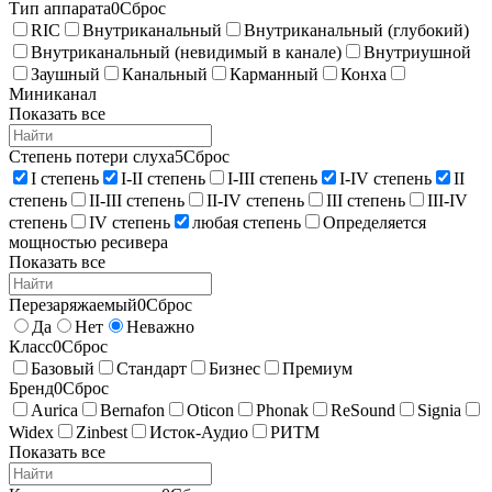
Тип аппарата
0
Сброс
RIC
Внутриканальный
Внутриканальный (глубокий)
Внутриканальный (невидимый в канале)
Внутриушной
Заушный
Канальный
Карманный
Конха
Миниканал
Показать все
Степень потери слуха
5
Сброс
I степень
I-II степень
I-III степень
I-IV степень
II
степень
II-III степень
II-IV степень
III степень
III-IV
степень
IV степень
любая степень
Определяется
мощностью ресивера
Показать все
Перезаряжаемый
0
Сброс
Да
Нет
Неважно
Класс
0
Сброс
Базовый
Стандарт
Бизнес
Премиум
Бренд
0
Сброс
Aurica
Bernafon
Oticon
Phonak
ReSound
Signia
Widex
Zinbest
Исток-Аудио
РИТМ
Показать все