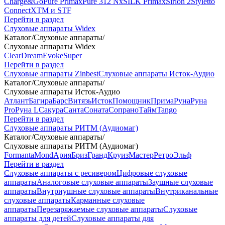
Charge&Go
Pure Primax
Pure 312 Nx
SILK Primax
Sirion 2
Styletto
Connect
XTM и STF
Перейти в раздел
Слуховые аппараты Widex
Каталог
/
Слуховые аппараты
/
Слуховые аппараты Widex
Clear
Dream
Evoke
Super
Перейти в раздел
Слуховые аппараты Zinbest
Слуховые аппараты Исток-Аудио
Каталог
/
Слуховые аппараты
/
Слуховые аппараты Исток-Аудио
Атлант
Багира
Барс
Витязь
Исток
Помощник
Прима
Руна
Руна
Pro
Руна L
Сакура
Санта
Соната
Сопрано
Тайм
Tango
Перейти в раздел
Слуховые аппараты РИТМ (Аудиомаг)
Каталог
/
Слуховые аппараты
/
Слуховые аппараты РИТМ (Аудиомаг)
Formanta
Mond
Ария
Бриз
Гранд
Круиз
Мастер
Ретро
Эльф
Перейти в раздел
Слуховые аппараты с ресивером
Цифровые слуховые
аппараты
Аналоговые слуховые аппараты
Заушные слуховые
аппараты
Внутриушные слуховые аппараты
Внутриканальные
слуховые аппараты
Карманные слуховые
аппараты
Перезаряжаемые слуховые аппараты
Слуховые
аппараты для детей
Слуховые аппараты для