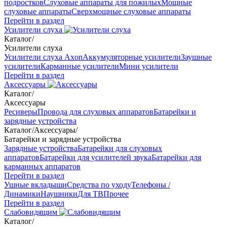
подростков
Слуховые аппараты для пожилых
Мощные
слуховые аппараты
Сверхмощные слуховые аппараты
Перейти в раздел
Усилители слуха
Каталог
/
Усилители слуха
Усилители слуха Axon
Аккумуляторные усилители
Заушные
усилители
Карманные усилители
Мини усилители
Перейти в раздел
Аксессуары
Каталог
/
Аксессуары
Ресиверы
Провода для слуховых аппаратов
Батарейки и
зарядные устройства
Каталог
/
Аксессуары
/
Батарейки и зарядные устройства
Зарядные устройства
Батарейки для слуховых
аппаратов
Батарейки для усилителей звука
Батарейки для
карманных аппаратов
Перейти в раздел
Ушные вкладыши
Средства по уходу
Телефоны /
Динамики
Наушники
Для ТВ
Прочее
Перейти в раздел
Слабовидящим
Каталог
/