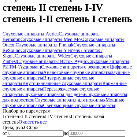
степень II степень I-IV
степень I-II степень I степень
Слуховые аппараты Aurica
Слуховые аппараты
Bernafon
Слуховые аппараты Med-Mos
Слуховые аппараты
Oticon
Слуховые аппараты Phonak
Слуховые аппараты
ReSound
Слуховые аппараты Siemens / Sivantos /
Signia
Слуховые аппараты Widex
Слуховые аппараты
Zinbest
Слуховые аппараты Исток-Аудио
Слуховые аппараты
РИТМ (Аудиомаг)
Слуховые аппараты с ресивером
Цифровые
слуховые аппараты
Аналоговые слуховые аппараты
Заушные
слуховые аппараты
Внутриушные слуховые
аппараты
Внутриканальные слуховые аппараты
Карманные
слуховые аппараты
Перезаряжаемые слуховые
аппараты
Слуховые аппараты для детей
Слуховые аппараты
для подростков
Слуховые аппараты для пожилых
Мощные
слуховые аппараты
Сверхмощные слуховые аппараты
Подбор по параметрам
I степень
I-II степень
I-IV степень
II степень
любая
степень
Очистить все
Цена, руб.
0
Сброс
от
до