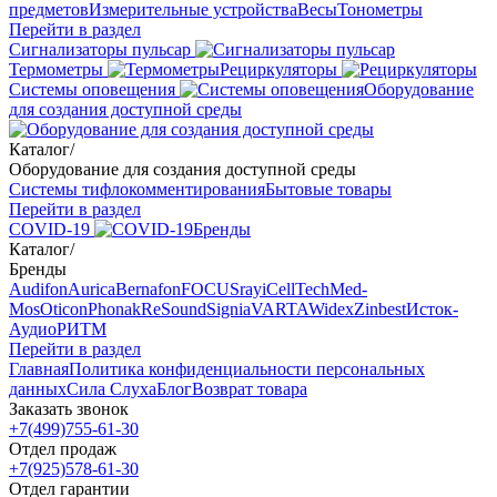
предметов
Измерительные устройства
Весы
Тонометры
Перейти в раздел
Сигнализаторы пульсар
Термометры
Рециркуляторы
Cистемы оповещения
Оборудование
для создания доступной среды
Каталог
/
Оборудование для создания доступной среды
Системы тифлокомментирования
Бытовые товары
Перейти в раздел
COVID-19
Бренды
Каталог
/
Бренды
Audifon
Aurica
Bernafon
FOCUSray
iCellTech
Med-
Mos
Oticon
Phonak
ReSound
Signia
VARTA
Widex
Zinbest
Исток-
Аудио
РИТМ
Перейти в раздел
Главная
Политика конфиденциальности персональных
данных
Сила Слуха
Блог
Возврат товара
Заказать звонок
+7(499)755-61-30
Отдел продаж
+7(925)578-61-30
Отдел гарантии