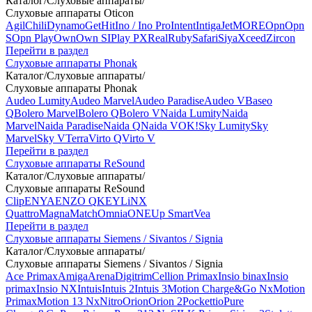
Каталог
/
Слуховые аппараты
/
Слуховые аппараты Oticon
Agil
Chili
Dynamo
Get
Hit
Ino / Ino Pro
Intent
Intiga
Jet
MORE
Opn
Opn
S
Opn Play
Own
Own SI
Play PX
Real
Ruby
Safari
Siya
Xceed
Zircon
Перейти в раздел
Слуховые аппараты Phonak
Каталог
/
Слуховые аппараты
/
Слуховые аппараты Phonak
Audeo Lumity
Audeo Marvel
Audeo Paradise
Audeo V
Baseo
Q
Bolero Marvel
Bolero Q
Bolero V
Naida Lumity
Naida
Marvel
Naida Paradise
Naida Q
Naida V
OK!
Sky Lumity
Sky
Marvel
Sky V
Terra
Virto Q
Virto V
Перейти в раздел
Слуховые аппараты ReSound
Каталог
/
Слуховые аппараты
/
Слуховые аппараты ReSound
Clip
ENYA
ENZO Q
KEY
LiNX
Quattro
Magna
Match
Omnia
ONE
Up Smart
Vea
Перейти в раздел
Слуховые аппараты Siemens / Sivantos / Signia
Каталог
/
Слуховые аппараты
/
Слуховые аппараты Siemens / Sivantos / Signia
Ace Primax
Amiga
Arena
Digitrim
Cellion Primax
Insio binax
Insio
primax
Insio NX
Intuis
Intuis 2
Intuis 3
Motion Charge&Go Nx
Motion
Primax
Motion 13 Nx
Nitro
Orion
Orion 2
Pockettio
Pure