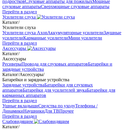
подростков
Слуховые аппараты для пожилых
Мощные
слуховые аппараты
Сверхмощные слуховые аппараты
Перейти в раздел
Усилители слуха
Каталог
/
Усилители слуха
Усилители слуха Axon
Аккумуляторные усилители
Заушные
усилители
Карманные усилители
Мини усилители
Перейти в раздел
Аксессуары
Каталог
/
Аксессуары
Ресиверы
Провода для слуховых аппаратов
Батарейки и
зарядные устройства
Каталог
/
Аксессуары
/
Батарейки и зарядные устройства
Зарядные устройства
Батарейки для слуховых
аппаратов
Батарейки для усилителей звука
Батарейки для
карманных аппаратов
Перейти в раздел
Ушные вкладыши
Средства по уходу
Телефоны /
Динамики
Наушники
Для ТВ
Прочее
Перейти в раздел
Слабовидящим
Каталог
/