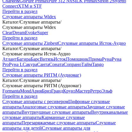
Charge&Go
Pure Primax
Pure 312 Nx
SILK Primax
Sirion 2
Styletto
Connect
XTM и STF
Перейти в раздел
Слуховые аппараты Widex
Каталог
/
Слуховые аппараты
/
Слуховые аппараты Widex
Clear
Dream
Evoke
Super
Перейти в раздел
Слуховые аппараты Zinbest
Слуховые аппараты Исток-Аудио
Каталог
/
Слуховые аппараты
/
Слуховые аппараты Исток-Аудио
Атлант
Багира
Барс
Витязь
Исток
Помощник
Прима
Руна
Руна
Pro
Руна L
Сакура
Санта
Соната
Сопрано
Тайм
Tango
Перейти в раздел
Слуховые аппараты РИТМ (Аудиомаг)
Каталог
/
Слуховые аппараты
/
Слуховые аппараты РИТМ (Аудиомаг)
Formanta
Mond
Ария
Бриз
Гранд
Круиз
Мастер
Ретро
Эльф
Перейти в раздел
Слуховые аппараты с ресивером
Цифровые слуховые
аппараты
Аналоговые слуховые аппараты
Заушные слуховые
аппараты
Внутриушные слуховые аппараты
Внутриканальные
слуховые аппараты
Карманные слуховые
аппараты
Перезаряжаемые слуховые аппараты
Слуховые
аппараты для детей
Слуховые аппараты для