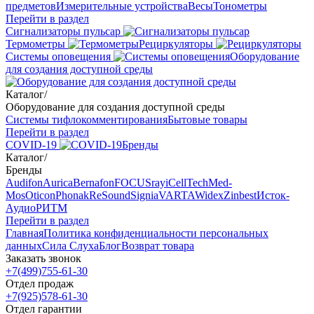
предметов
Измерительные устройства
Весы
Тонометры
Перейти в раздел
Сигнализаторы пульсар
Термометры
Рециркуляторы
Cистемы оповещения
Оборудование
для создания доступной среды
Каталог
/
Оборудование для создания доступной среды
Системы тифлокомментирования
Бытовые товары
Перейти в раздел
COVID-19
Бренды
Каталог
/
Бренды
Audifon
Aurica
Bernafon
FOCUSray
iCellTech
Med-
Mos
Oticon
Phonak
ReSound
Signia
VARTA
Widex
Zinbest
Исток-
Аудио
РИТМ
Перейти в раздел
Главная
Политика конфиденциальности персональных
данных
Сила Слуха
Блог
Возврат товара
Заказать звонок
+7(499)755-61-30
Отдел продаж
+7(925)578-61-30
Отдел гарантии