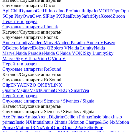
Каталог
/
Слуховые аппараты
/
Слуховые аппараты Oticon
Agil
Chili
Dynamo
Get
Hit
Ino / Ino Pro
Intent
Intiga
Jet
MORE
Opn
Opn
S
Opn Play
Own
Own SI
Play PX
Real
Ruby
Safari
Siya
Xceed
Zircon
Перейти в раздел
Слуховые аппараты Phonak
Каталог
/
Слуховые аппараты
/
Слуховые аппараты Phonak
Audeo Lumity
Audeo Marvel
Audeo Paradise
Audeo V
Baseo
Q
Bolero Marvel
Bolero Q
Bolero V
Naida Lumity
Naida
Marvel
Naida Paradise
Naida Q
Naida V
OK!
Sky Lumity
Sky
Marvel
Sky V
Terra
Virto Q
Virto V
Перейти в раздел
Слуховые аппараты ReSound
Каталог
/
Слуховые аппараты
/
Слуховые аппараты ReSound
Clip
ENYA
ENZO Q
KEY
LiNX
Quattro
Magna
Match
Omnia
ONE
Up Smart
Vea
Перейти в раздел
Слуховые аппараты Siemens / Sivantos / Signia
Каталог
/
Слуховые аппараты
/
Слуховые аппараты Siemens / Sivantos / Signia
Ace Primax
Amiga
Arena
Digitrim
Cellion Primax
Insio binax
Insio
primax
Insio NX
Intuis
Intuis 2
Intuis 3
Motion Charge&Go Nx
Motion
Primax
Motion 13 Nx
Nitro
Orion
Orion 2
Pockettio
Pure