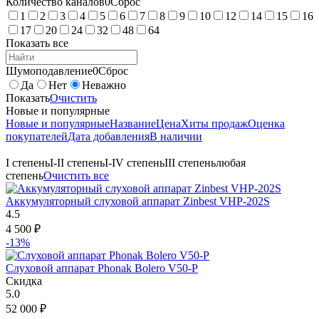
Количество каналов
0
Сброс
1
2
3
4
5
6
7
8
9
10
12
14
15
16
17
20
24
32
48
64
Показать все
Шумоподавление
0
Сброс
Да
Нет
Неважно
Показать
Очистить
Новые и популярные
Новые и популярные
Название
Цена
Хиты продаж
Оценка
покупателей
Дата добавления
В наличии
I степень
I-II степень
I-IV степень
III степень
любая
степень
Очистить все
Аккумуляторный слуховой аппарат Zinbest VHP-202S
4.5
4 500
₽
-13%
Слуховой аппарат Phonak Bolero V50-P
Скидка
5.0
52 000
₽