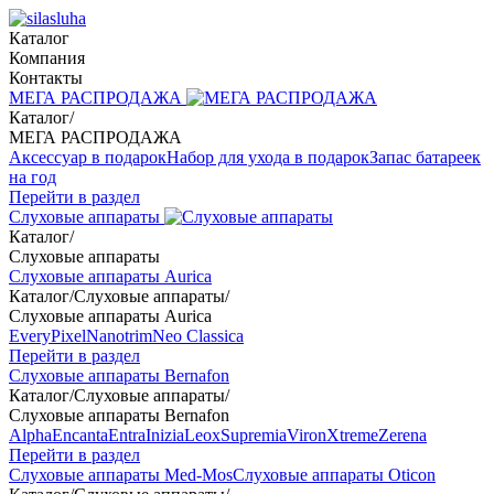
Каталог
Компания
Контакты
МЕГА РАСПРОДАЖА
Каталог
/
МЕГА РАСПРОДАЖА
Аксессуар в подарок
Набор для ухода в подарок
Запас батареек
на год
Перейти в раздел
Слуховые аппараты
Каталог
/
Слуховые аппараты
Слуховые аппараты Aurica
Каталог
/
Слуховые аппараты
/
Слуховые аппараты Aurica
Every
Pixel
Nanotrim
Neo Classica
Перейти в раздел
Слуховые аппараты Bernafon
Каталог
/
Слуховые аппараты
/
Слуховые аппараты Bernafon
Alpha
Encanta
Entra
Inizia
Leox
Supremia
Viron
Xtreme
Zerena
Перейти в раздел
Слуховые аппараты Med-Mos
Слуховые аппараты Oticon