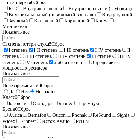
Тип аппарата
0
Сброс
RIC
Внутриканальный
Внутриканальный (глубокий)
Внутриканальный (невидимый в канале)
Внутриушной
Заушный
Канальный
Карманный
Конха
Миниканал
Показать все
Степень потери слуха
5
Сброс
I степень
I-II степень
I-III степень
I-IV степень
II
степень
II-III степень
II-IV степень
III степень
III-IV
степень
IV степень
любая степень
Определяется
мощностью ресивера
Показать все
Перезаряжаемый
0
Сброс
Да
Нет
Неважно
Класс
0
Сброс
Базовый
Стандарт
Бизнес
Премиум
Бренд
0
Сброс
Aurica
Bernafon
Oticon
Phonak
ReSound
Signia
Widex
Zinbest
Исток-Аудио
РИТМ
Показать все