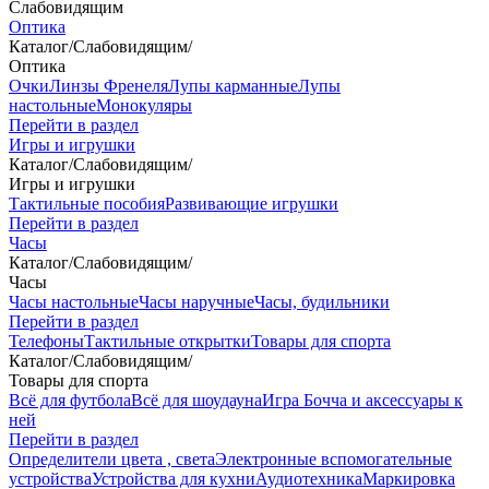
Слабовидящим
Оптика
Каталог
/
Слабовидящим
/
Оптика
Очки
Линзы Френеля
Лупы карманные
Лупы
настольные
Монокуляры
Перейти в раздел
Игры и игрушки
Каталог
/
Слабовидящим
/
Игры и игрушки
Тактильные пособия
Развивающие игрушки
Перейти в раздел
Часы
Каталог
/
Слабовидящим
/
Часы
Часы настольные
Часы наручные
Часы, будильники
Перейти в раздел
Телефоны
Тактильные открытки
Товары для спорта
Каталог
/
Слабовидящим
/
Товары для спорта
Всё для футбола
Всё для шоудауна
Игра Бочча и аксессуары к
ней
Перейти в раздел
Определители цвета , света
Электронные вспомогательные
устройства
Устройства для кухни
Аудиотехника
Маркировка