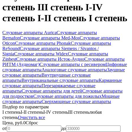
степень III степень I-IV
степень I-II степень I степень
Слуховые аппараты Aurica
Слуховые аппараты
Bernafon
Слуховые аппараты Med-Mos
Слуховые аппараты
Oticon
Слуховые аппараты Phonak
Слуховые аппараты
ReSound
Слуховые аппараты Siemens / Sivantos /
Signia
Слуховые аппараты Widex
Слуховые аппараты
Zinbest
Слуховые аппараты Исток-Аудио
Слуховые аппараты
РИТМ (Аудиомаг)
Слуховые аппараты с ресивером
Цифровые
слуховые аппараты
Аналоговые слуховые аппараты
Заушные
слуховые аппараты
Внутриушные слуховые
аппараты
Внутриканальные слуховые аппараты
Карманные
слуховые аппараты
Перезаряжаемые слуховые
аппараты
Слуховые аппараты для детей
Слуховые аппараты
для подростков
Слуховые аппараты для пожилых
Мощные
слуховые аппараты
Сверхмощные слуховые аппараты
Подбор по параметрам
I степень
I-II степень
I-IV степень
III степень
любая
степень
Очистить все
Цена, руб.
0
Сброс
от
до