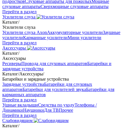
подростков
Слуховые аппараты для пожилых
Мощные
слуховые аппараты
Сверхмощные слуховые аппараты
Перейти в раздел
Усилители слуха
Каталог
/
Усилители слуха
Усилители слуха Axon
Аккумуляторные усилители
Заушные
усилители
Карманные усилители
Мини усилители
Перейти в раздел
Аксессуары
Каталог
/
Аксессуары
Ресиверы
Провода для слуховых аппаратов
Батарейки и
зарядные устройства
Каталог
/
Аксессуары
/
Батарейки и зарядные устройства
Зарядные устройства
Батарейки для слуховых
аппаратов
Батарейки для усилителей звука
Батарейки для
карманных аппаратов
Перейти в раздел
Ушные вкладыши
Средства по уходу
Телефоны /
Динамики
Наушники
Для ТВ
Прочее
Перейти в раздел
Слабовидящим
Каталог
/