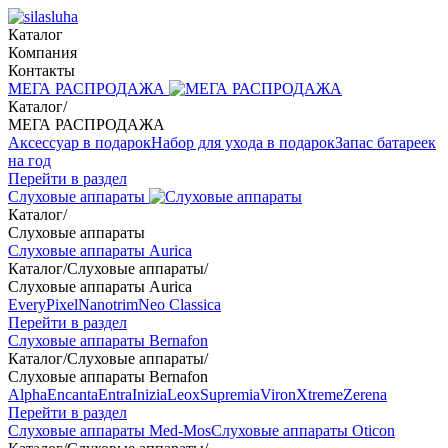
Каталог
Компания
Контакты
МЕГА РАСПРОДАЖА
Каталог
/
МЕГА РАСПРОДАЖА
Аксессуар в подарок
Набор для ухода в подарок
Запас батареек
на год
Перейти в раздел
Слуховые аппараты
Каталог
/
Слуховые аппараты
Слуховые аппараты Aurica
Каталог
/
Слуховые аппараты
/
Слуховые аппараты Aurica
Every
Pixel
Nanotrim
Neo Classica
Перейти в раздел
Слуховые аппараты Bernafon
Каталог
/
Слуховые аппараты
/
Слуховые аппараты Bernafon
Alpha
Encanta
Entra
Inizia
Leox
Supremia
Viron
Xtreme
Zerena
Перейти в раздел
Слуховые аппараты Med-Mos
Слуховые аппараты Oticon