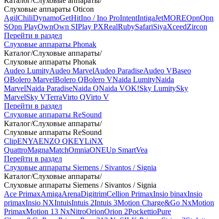
Каталог
/
Слуховые аппараты
/
Слуховые аппараты Oticon
Agil
Chili
Dynamo
Get
Hit
Ino / Ino Pro
Intent
Intiga
Jet
MORE
Opn
Opn
S
Opn Play
Own
Own SI
Play PX
Real
Ruby
Safari
Siya
Xceed
Zircon
Перейти в раздел
Слуховые аппараты Phonak
Каталог
/
Слуховые аппараты
/
Слуховые аппараты Phonak
Audeo Lumity
Audeo Marvel
Audeo Paradise
Audeo V
Baseo
Q
Bolero Marvel
Bolero Q
Bolero V
Naida Lumity
Naida
Marvel
Naida Paradise
Naida Q
Naida V
OK!
Sky Lumity
Sky
Marvel
Sky V
Terra
Virto Q
Virto V
Перейти в раздел
Слуховые аппараты ReSound
Каталог
/
Слуховые аппараты
/
Слуховые аппараты ReSound
Clip
ENYA
ENZO Q
KEY
LiNX
Quattro
Magna
Match
Omnia
ONE
Up Smart
Vea
Перейти в раздел
Слуховые аппараты Siemens / Sivantos / Signia
Каталог
/
Слуховые аппараты
/
Слуховые аппараты Siemens / Sivantos / Signia
Ace Primax
Amiga
Arena
Digitrim
Cellion Primax
Insio binax
Insio
primax
Insio NX
Intuis
Intuis 2
Intuis 3
Motion Charge&Go Nx
Motion
Primax
Motion 13 Nx
Nitro
Orion
Orion 2
Pockettio
Pure