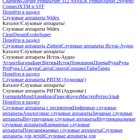
Charge&Go
Pure Primax
Pure 312 Nx
SILK Primax
Sirion 2
Styletto
Connect
XTM и STF
Перейти в раздел
Слуховые аппараты Widex
Каталог
/
Слуховые аппараты
/
Слуховые аппараты Widex
Clear
Dream
Evoke
Super
Перейти в раздел
Слуховые аппараты Zinbest
Слуховые аппараты Исток-Аудио
Каталог
/
Слуховые аппараты
/
Слуховые аппараты Исток-Аудио
Атлант
Багира
Барс
Витязь
Исток
Помощник
Прима
Руна
Руна
Pro
Руна L
Сакура
Санта
Соната
Сопрано
Тайм
Tango
Перейти в раздел
Слуховые аппараты РИТМ (Аудиомаг)
Каталог
/
Слуховые аппараты
/
Слуховые аппараты РИТМ (Аудиомаг)
Formanta
Mond
Ария
Бриз
Гранд
Круиз
Мастер
Ретро
Эльф
Перейти в раздел
Слуховые аппараты с ресивером
Цифровые слуховые
аппараты
Аналоговые слуховые аппараты
Заушные слуховые
аппараты
Внутриушные слуховые аппараты
Внутриканальные
слуховые аппараты
Карманные слуховые
аппараты
Перезаряжаемые слуховые аппараты
Слуховые
аппараты для детей
Слуховые аппараты для