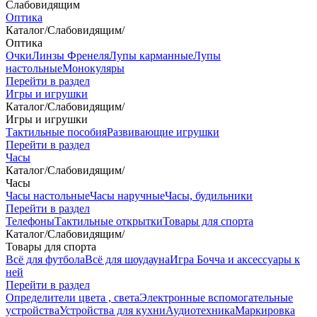
Слабовидящим
Оптика
Каталог
/
Слабовидящим
/
Оптика
Очки
Линзы Френеля
Лупы карманные
Лупы
настольные
Монокуляры
Перейти в раздел
Игры и игрушки
Каталог
/
Слабовидящим
/
Игры и игрушки
Тактильные пособия
Развивающие игрушки
Перейти в раздел
Часы
Каталог
/
Слабовидящим
/
Часы
Часы настольные
Часы наручные
Часы, будильники
Перейти в раздел
Телефоны
Тактильные открытки
Товары для спорта
Каталог
/
Слабовидящим
/
Товары для спорта
Всё для футбола
Всё для шоудауна
Игра Бочча и аксессуары к
ней
Перейти в раздел
Определители цвета , света
Электронные вспомогательные
устройства
Устройства для кухни
Аудиотехника
Маркировка