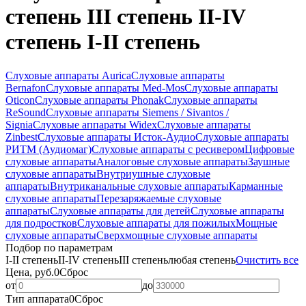
степень III степень II-IV
степень I-II степень
Слуховые аппараты Aurica
Слуховые аппараты
Bernafon
Слуховые аппараты Med-Mos
Слуховые аппараты
Oticon
Слуховые аппараты Phonak
Слуховые аппараты
ReSound
Слуховые аппараты Siemens / Sivantos /
Signia
Слуховые аппараты Widex
Слуховые аппараты
Zinbest
Слуховые аппараты Исток-Аудио
Слуховые аппараты
РИТМ (Аудиомаг)
Слуховые аппараты с ресивером
Цифровые
слуховые аппараты
Аналоговые слуховые аппараты
Заушные
слуховые аппараты
Внутриушные слуховые
аппараты
Внутриканальные слуховые аппараты
Карманные
слуховые аппараты
Перезаряжаемые слуховые
аппараты
Слуховые аппараты для детей
Слуховые аппараты
для подростков
Слуховые аппараты для пожилых
Мощные
слуховые аппараты
Сверхмощные слуховые аппараты
Подбор по параметрам
I-II степень
II-IV степень
III степень
любая степень
Очистить все
Цена, руб.
0
Сброс
от
до
Тип аппарата
0
Сброс