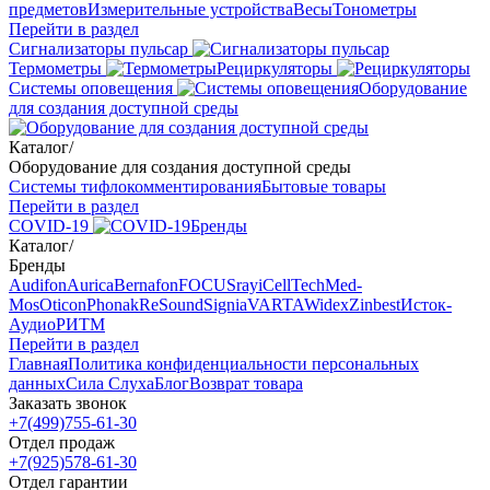
предметов
Измерительные устройства
Весы
Тонометры
Перейти в раздел
Сигнализаторы пульсар
Термометры
Рециркуляторы
Cистемы оповещения
Оборудование
для создания доступной среды
Каталог
/
Оборудование для создания доступной среды
Системы тифлокомментирования
Бытовые товары
Перейти в раздел
COVID-19
Бренды
Каталог
/
Бренды
Audifon
Aurica
Bernafon
FOCUSray
iCellTech
Med-
Mos
Oticon
Phonak
ReSound
Signia
VARTA
Widex
Zinbest
Исток-
Аудио
РИТМ
Перейти в раздел
Главная
Политика конфиденциальности персональных
данных
Сила Слуха
Блог
Возврат товара
Заказать звонок
+7(499)755-61-30
Отдел продаж
+7(925)578-61-30
Отдел гарантии