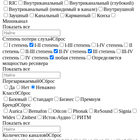
RIC
Внутриканальный
Внутриканальный (глубокий)
Внутриканальный (невидимый в канале)
Внутриушной
Заушный
Канальный
Карманный
Конха
Миниканал
Показать все
Степень потери слуха
4
Сброс
I степень
I-II степень
I-III степень
I-IV степень
II
степень
II-III степень
II-IV степень
III степень
III-IV
степень
IV степень
любая степень
Определяется
мощностью ресивера
Показать все
Перезаряжаемый
0
Сброс
Да
Нет
Неважно
Класс
0
Сброс
Базовый
Стандарт
Бизнес
Премиум
Бренд
0
Сброс
Aurica
Bernafon
Oticon
Phonak
ReSound
Signia
Widex
Zinbest
Исток-Аудио
РИТМ
Показать все
Количество каналов
0
Сброс