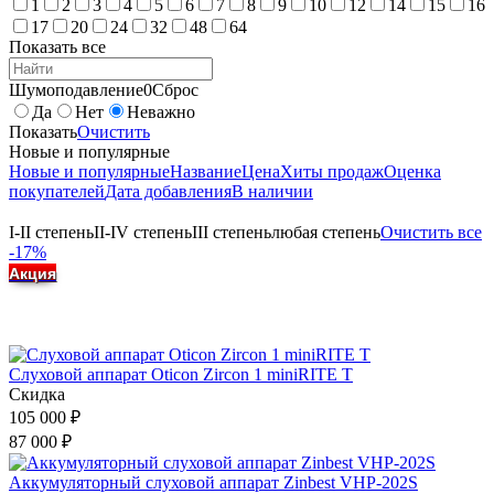
1
2
3
4
5
6
7
8
9
10
12
14
15
16
17
20
24
32
48
64
Показать все
Шумоподавление
0
Сброс
Да
Нет
Неважно
Показать
Очистить
Новые и популярные
Новые и популярные
Название
Цена
Хиты продаж
Оценка
покупателей
Дата добавления
В наличии
I-II степень
II-IV степень
III степень
любая степень
Очистить все
-17%
Акция
Слуховой аппарат Oticon Zircon 1 miniRITE T
Скидка
105 000
₽
87 000
₽
Аккумуляторный слуховой аппарат Zinbest VHP-202S