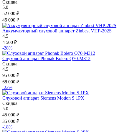
Скидка
5.0
52 000
₽
45 000
₽
Аккумуляторный слуховой аппарат Zinbest VHP-202S
4.5
4 500
₽
-28%
Слуховой аппарат Phonak Bolero Q70-M312
Скидка
4.5
95 000
₽
68 000
₽
-22%
Слуховой аппарат Siemens Motion S 1PX
Скидка
5.0
45 000
₽
35 000
₽
-18%