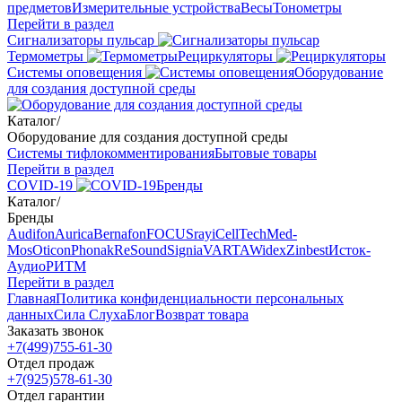
предметов
Измерительные устройства
Весы
Тонометры
Перейти в раздел
Сигнализаторы пульсар
Термометры
Рециркуляторы
Cистемы оповещения
Оборудование
для создания доступной среды
Каталог
/
Оборудование для создания доступной среды
Системы тифлокомментирования
Бытовые товары
Перейти в раздел
COVID-19
Бренды
Каталог
/
Бренды
Audifon
Aurica
Bernafon
FOCUSray
iCellTech
Med-
Mos
Oticon
Phonak
ReSound
Signia
VARTA
Widex
Zinbest
Исток-
Аудио
РИТМ
Перейти в раздел
Главная
Политика конфиденциальности персональных
данных
Сила Слуха
Блог
Возврат товара
Заказать звонок
+7(499)755-61-30
Отдел продаж
+7(925)578-61-30
Отдел гарантии