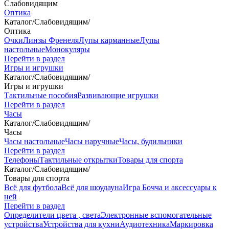
Слабовидящим
Оптика
Каталог
/
Слабовидящим
/
Оптика
Очки
Линзы Френеля
Лупы карманные
Лупы
настольные
Монокуляры
Перейти в раздел
Игры и игрушки
Каталог
/
Слабовидящим
/
Игры и игрушки
Тактильные пособия
Развивающие игрушки
Перейти в раздел
Часы
Каталог
/
Слабовидящим
/
Часы
Часы настольные
Часы наручные
Часы, будильники
Перейти в раздел
Телефоны
Тактильные открытки
Товары для спорта
Каталог
/
Слабовидящим
/
Товары для спорта
Всё для футбола
Всё для шоудауна
Игра Бочча и аксессуары к
ней
Перейти в раздел
Определители цвета , света
Электронные вспомогательные
устройства
Устройства для кухни
Аудиотехника
Маркировка