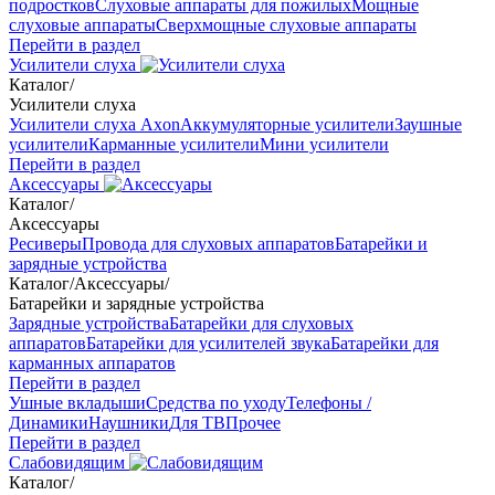
подростков
Слуховые аппараты для пожилых
Мощные
слуховые аппараты
Сверхмощные слуховые аппараты
Перейти в раздел
Усилители слуха
Каталог
/
Усилители слуха
Усилители слуха Axon
Аккумуляторные усилители
Заушные
усилители
Карманные усилители
Мини усилители
Перейти в раздел
Аксессуары
Каталог
/
Аксессуары
Ресиверы
Провода для слуховых аппаратов
Батарейки и
зарядные устройства
Каталог
/
Аксессуары
/
Батарейки и зарядные устройства
Зарядные устройства
Батарейки для слуховых
аппаратов
Батарейки для усилителей звука
Батарейки для
карманных аппаратов
Перейти в раздел
Ушные вкладыши
Средства по уходу
Телефоны /
Динамики
Наушники
Для ТВ
Прочее
Перейти в раздел
Слабовидящим
Каталог
/