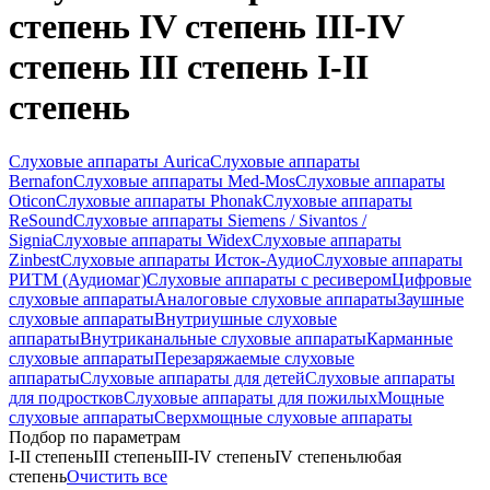
степень IV степень III-IV
степень III степень I-II
степень
Слуховые аппараты Aurica
Слуховые аппараты
Bernafon
Слуховые аппараты Med-Mos
Слуховые аппараты
Oticon
Слуховые аппараты Phonak
Слуховые аппараты
ReSound
Слуховые аппараты Siemens / Sivantos /
Signia
Слуховые аппараты Widex
Слуховые аппараты
Zinbest
Слуховые аппараты Исток-Аудио
Слуховые аппараты
РИТМ (Аудиомаг)
Слуховые аппараты с ресивером
Цифровые
слуховые аппараты
Аналоговые слуховые аппараты
Заушные
слуховые аппараты
Внутриушные слуховые
аппараты
Внутриканальные слуховые аппараты
Карманные
слуховые аппараты
Перезаряжаемые слуховые
аппараты
Слуховые аппараты для детей
Слуховые аппараты
для подростков
Слуховые аппараты для пожилых
Мощные
слуховые аппараты
Сверхмощные слуховые аппараты
Подбор по параметрам
I-II степень
III степень
III-IV степень
IV степень
любая
степень
Очистить все