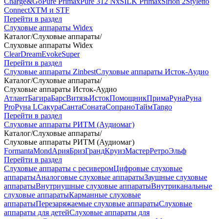
Charge&Go
Pure Primax
Pure 312 Nx
SILK Primax
Sirion 2
Styletto
Connect
XTM и STF
Перейти в раздел
Слуховые аппараты Widex
Каталог
/
Слуховые аппараты
/
Слуховые аппараты Widex
Clear
Dream
Evoke
Super
Перейти в раздел
Слуховые аппараты Zinbest
Слуховые аппараты Исток-Аудио
Каталог
/
Слуховые аппараты
/
Слуховые аппараты Исток-Аудио
Атлант
Багира
Барс
Витязь
Исток
Помощник
Прима
Руна
Руна
Pro
Руна L
Сакура
Санта
Соната
Сопрано
Тайм
Tango
Перейти в раздел
Слуховые аппараты РИТМ (Аудиомаг)
Каталог
/
Слуховые аппараты
/
Слуховые аппараты РИТМ (Аудиомаг)
Formanta
Mond
Ария
Бриз
Гранд
Круиз
Мастер
Ретро
Эльф
Перейти в раздел
Слуховые аппараты с ресивером
Цифровые слуховые
аппараты
Аналоговые слуховые аппараты
Заушные слуховые
аппараты
Внутриушные слуховые аппараты
Внутриканальные
слуховые аппараты
Карманные слуховые
аппараты
Перезаряжаемые слуховые аппараты
Слуховые
аппараты для детей
Слуховые аппараты для