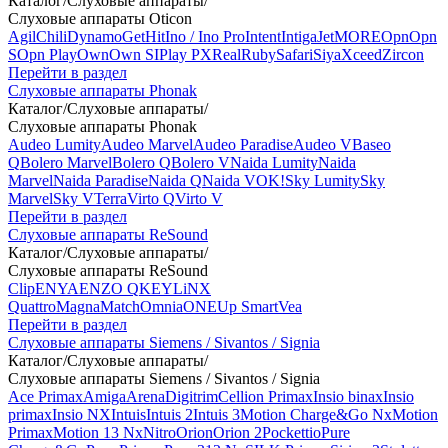
Каталог
/
Слуховые аппараты
/
Слуховые аппараты Oticon
Agil
Chili
Dynamo
Get
Hit
Ino / Ino Pro
Intent
Intiga
Jet
MORE
Opn
Opn
S
Opn Play
Own
Own SI
Play PX
Real
Ruby
Safari
Siya
Xceed
Zircon
Перейти в раздел
Слуховые аппараты Phonak
Каталог
/
Слуховые аппараты
/
Слуховые аппараты Phonak
Audeo Lumity
Audeo Marvel
Audeo Paradise
Audeo V
Baseo
Q
Bolero Marvel
Bolero Q
Bolero V
Naida Lumity
Naida
Marvel
Naida Paradise
Naida Q
Naida V
OK!
Sky Lumity
Sky
Marvel
Sky V
Terra
Virto Q
Virto V
Перейти в раздел
Слуховые аппараты ReSound
Каталог
/
Слуховые аппараты
/
Слуховые аппараты ReSound
Clip
ENYA
ENZO Q
KEY
LiNX
Quattro
Magna
Match
Omnia
ONE
Up Smart
Vea
Перейти в раздел
Слуховые аппараты Siemens / Sivantos / Signia
Каталог
/
Слуховые аппараты
/
Слуховые аппараты Siemens / Sivantos / Signia
Ace Primax
Amiga
Arena
Digitrim
Cellion Primax
Insio binax
Insio
primax
Insio NX
Intuis
Intuis 2
Intuis 3
Motion Charge&Go Nx
Motion
Primax
Motion 13 Nx
Nitro
Orion
Orion 2
Pockettio
Pure