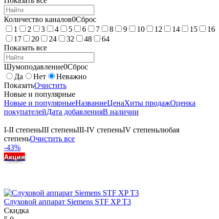
Показать все
Количество каналов
0
Сброс
1
2
3
4
5
6
7
8
9
10
12
14
15
16
17
20
24
32
48
64
Показать все
Шумоподавление
0
Сброс
Да
Нет
Неважно
Показать
Очистить
Новые и популярные
Новые и популярные
Название
Цена
Хиты продаж
Оценка
покупателей
Дата добавления
В наличии
I-II степень
III степень
III-IV степень
IV степень
любая
степень
Очистить все
-43%
Акция
Слуховой аппарат Siemens STF XP T3
Скидка