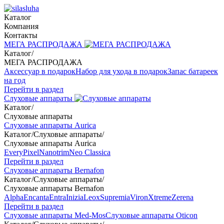
Каталог
Компания
Контакты
МЕГА РАСПРОДАЖА
Каталог
/
МЕГА РАСПРОДАЖА
Аксессуар в подарок
Набор для ухода в подарок
Запас батареек
на год
Перейти в раздел
Слуховые аппараты
Каталог
/
Слуховые аппараты
Слуховые аппараты Aurica
Каталог
/
Слуховые аппараты
/
Слуховые аппараты Aurica
Every
Pixel
Nanotrim
Neo Classica
Перейти в раздел
Слуховые аппараты Bernafon
Каталог
/
Слуховые аппараты
/
Слуховые аппараты Bernafon
Alpha
Encanta
Entra
Inizia
Leox
Supremia
Viron
Xtreme
Zerena
Перейти в раздел
Слуховые аппараты Med-Mos
Слуховые аппараты Oticon