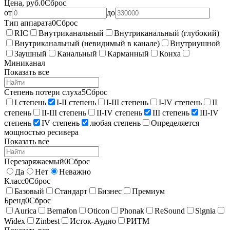
Цена, руб.
0
Сброс
от
до
Тип аппарата
0
Сброс
RIC
Внутриканальный
Внутриканальный (глубокий)
Внутриканальный (невидимый в канале)
Внутриушной
Заушный
Канальный
Карманный
Конха
Миниканал
Показать все
Степень потери слуха
5
Сброс
I степень
I-II степень
I-III степень
I-IV степень
II
степень
II-III степень
II-IV степень
III степень
III-IV
степень
IV степень
любая степень
Определяется
мощностью ресивера
Показать все
Перезаряжаемый
0
Сброс
Да
Нет
Неважно
Класс
0
Сброс
Базовый
Стандарт
Бизнес
Премиум
Бренд
0
Сброс
Aurica
Bernafon
Oticon
Phonak
ReSound
Signia
Widex
Zinbest
Исток-Аудио
РИТМ