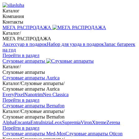
Каталог
Компания
Контакты
МЕГА РАСПРОДАЖА
Каталог
/
МЕГА РАСПРОДАЖА
Аксессуар в подарок
Набор для ухода в подарок
Запас батареек
на год
Перейти в раздел
Слуховые аппараты
Каталог
/
Слуховые аппараты
Слуховые аппараты Aurica
Каталог
/
Слуховые аппараты
/
Слуховые аппараты Aurica
Every
Pixel
Nanotrim
Neo Classica
Перейти в раздел
Слуховые аппараты Bernafon
Каталог
/
Слуховые аппараты
/
Слуховые аппараты Bernafon
Alpha
Encanta
Entra
Inizia
Leox
Supremia
Viron
Xtreme
Zerena
Перейти в раздел
Слуховые аппараты Med-Mos
Слуховые аппараты Oticon