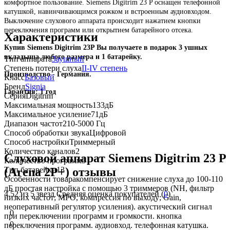
комфортное пользование. Siemens Digitrim 23 P оснащен телефонной
катушкой, навинчивающимся рожком и встроенным аудиовходом.
Выключение слухового аппарата происходит нажатием кнопки
переключения программ или открытием батарейного отсека.
Характеристики
Купив Siemens Digitrim 23P Вы получаете в подарок 3 ушных
вкладыша любого размера и 1 батарейку.
Тип аппарата
Заушный
Степень потери слуха
II-IV степень
Производство - Германия.
Класс
Базовый
Бренд
Signia
Гарантия:
1 год
Серия
Digitrim
Максимальная мощность
133дБ
Максимальное усиление
71дБ
Диапазон частот
210-5000 Гц
Способ обработки звука
Цифровой
Способ настройки
Триммерный
Количество каналов
2
Слуховой аппарат Siemens Digitrim 23 P
Количество программ
3
Тип батарейки
13
(Arena 2P+) отзывы
Особенности товара
компенсирует снижение слуха до 100-110
дБ простая настройка с помощью 3 триммеров (NH, фильтр
4.52
из 5 звезд Средняя оценка покупателей (
0
)
низких частот; MPO, компрессия по выходу; Gain,
неоперативный регулятор усиления). акустический сигнал
0
при переключении программ и громкости. кнопка
0
переключения программ. аудиовход. телефонная катушка.