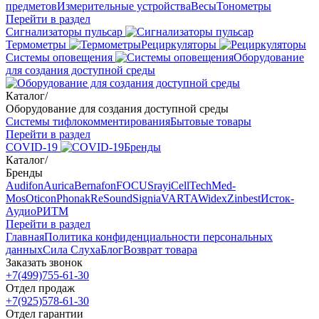
предметов
Измерительные устройства
Весы
Тонометры
Перейти в раздел
Сигнализаторы пульсар
Термометры
Рециркуляторы
Cистемы оповещения
Оборудование
для создания доступной среды
Каталог
/
Оборудование для создания доступной среды
Системы тифлокомментирования
Бытовые товары
Перейти в раздел
COVID-19
Бренды
Каталог
/
Бренды
Audifon
Aurica
Bernafon
FOCUSray
iCellTech
Med-
Mos
Oticon
Phonak
ReSound
Signia
VARTA
Widex
Zinbest
Исток-
Аудио
РИТМ
Перейти в раздел
Главная
Политика конфиденциальности персональных
данных
Сила Слуха
Блог
Возврат товара
Заказать звонок
+7(499)755-61-30
Отдел продаж
+7(925)578-61-30
Отдел гарантии