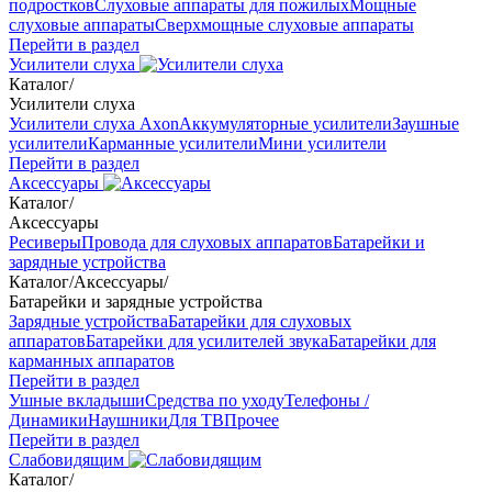
подростков
Слуховые аппараты для пожилых
Мощные
слуховые аппараты
Сверхмощные слуховые аппараты
Перейти в раздел
Усилители слуха
Каталог
/
Усилители слуха
Усилители слуха Axon
Аккумуляторные усилители
Заушные
усилители
Карманные усилители
Мини усилители
Перейти в раздел
Аксессуары
Каталог
/
Аксессуары
Ресиверы
Провода для слуховых аппаратов
Батарейки и
зарядные устройства
Каталог
/
Аксессуары
/
Батарейки и зарядные устройства
Зарядные устройства
Батарейки для слуховых
аппаратов
Батарейки для усилителей звука
Батарейки для
карманных аппаратов
Перейти в раздел
Ушные вкладыши
Средства по уходу
Телефоны /
Динамики
Наушники
Для ТВ
Прочее
Перейти в раздел
Слабовидящим
Каталог
/