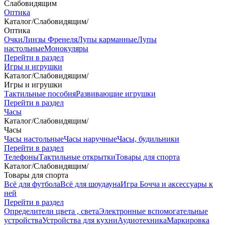
Слабовидящим
Оптика
Каталог
/
Слабовидящим
/
Оптика
Очки
Линзы Френеля
Лупы карманные
Лупы
настольные
Монокуляры
Перейти в раздел
Игры и игрушки
Каталог
/
Слабовидящим
/
Игры и игрушки
Тактильные пособия
Развивающие игрушки
Перейти в раздел
Часы
Каталог
/
Слабовидящим
/
Часы
Часы настольные
Часы наручные
Часы, будильники
Перейти в раздел
Телефоны
Тактильные открытки
Товары для спорта
Каталог
/
Слабовидящим
/
Товары для спорта
Всё для футбола
Всё для шоудауна
Игра Бочча и аксессуары к
ней
Перейти в раздел
Определители цвета , света
Электронные вспомогательные
устройства
Устройства для кухни
Аудиотехника
Маркировка