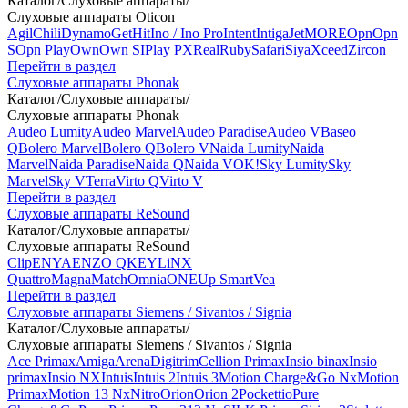
Каталог
/
Слуховые аппараты
/
Слуховые аппараты Oticon
Agil
Chili
Dynamo
Get
Hit
Ino / Ino Pro
Intent
Intiga
Jet
MORE
Opn
Opn
S
Opn Play
Own
Own SI
Play PX
Real
Ruby
Safari
Siya
Xceed
Zircon
Перейти в раздел
Слуховые аппараты Phonak
Каталог
/
Слуховые аппараты
/
Слуховые аппараты Phonak
Audeo Lumity
Audeo Marvel
Audeo Paradise
Audeo V
Baseo
Q
Bolero Marvel
Bolero Q
Bolero V
Naida Lumity
Naida
Marvel
Naida Paradise
Naida Q
Naida V
OK!
Sky Lumity
Sky
Marvel
Sky V
Terra
Virto Q
Virto V
Перейти в раздел
Слуховые аппараты ReSound
Каталог
/
Слуховые аппараты
/
Слуховые аппараты ReSound
Clip
ENYA
ENZO Q
KEY
LiNX
Quattro
Magna
Match
Omnia
ONE
Up Smart
Vea
Перейти в раздел
Слуховые аппараты Siemens / Sivantos / Signia
Каталог
/
Слуховые аппараты
/
Слуховые аппараты Siemens / Sivantos / Signia
Ace Primax
Amiga
Arena
Digitrim
Cellion Primax
Insio binax
Insio
primax
Insio NX
Intuis
Intuis 2
Intuis 3
Motion Charge&Go Nx
Motion
Primax
Motion 13 Nx
Nitro
Orion
Orion 2
Pockettio
Pure