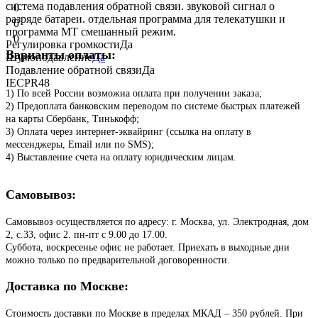
система подавления обратной связи. звуковой сигнал о
0
разряде батареи. отдельная программа для телекатушки и
0
программа MT смешанный режим.
0
Регулировка громкости
Да
Варианты оплаты:
Шумоподавление
Да
Подавление обратной связи
Да
IEC
PR48
1) По всей России возможна оплата при получении заказа;
2) Предоплата банковским переводом по системе быстрых платежей
на карты Сбербанк, Тинькофф;
3) Оплата через интернет-эквайринг (ссылка на оплату в
мессенджеры, Email или по SMS);
4) Выставление счета на оплату юридическим лицам.
Самовывоз:
Самовывоз осуществляется по адресу: г. Москва, ул. Электродная, дом
2, с.33, офис 2. пн-пт с 9.00 до 17.00.
Суббота, воскресенье офис не работает. Приехать в выходные дни
можно только по предварительной договоренности.
Доставка по Москве:
Стоимость доставки по Москве в пределах МКАД – 350 рублей. При