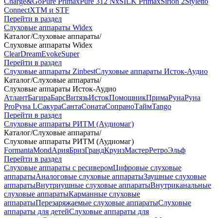
Charge&Go
Pure Primax
Pure 312 Nx
SILK Primax
Sirion 2
Styletto
Connect
XTM и STF
Перейти в раздел
Слуховые аппараты Widex
Каталог
/
Слуховые аппараты
/
Слуховые аппараты Widex
Clear
Dream
Evoke
Super
Перейти в раздел
Слуховые аппараты Zinbest
Слуховые аппараты Исток-Аудио
Каталог
/
Слуховые аппараты
/
Слуховые аппараты Исток-Аудио
Атлант
Багира
Барс
Витязь
Исток
Помощник
Прима
Руна
Руна
Pro
Руна L
Сакура
Санта
Соната
Сопрано
Тайм
Tango
Перейти в раздел
Слуховые аппараты РИТМ (Аудиомаг)
Каталог
/
Слуховые аппараты
/
Слуховые аппараты РИТМ (Аудиомаг)
Formanta
Mond
Ария
Бриз
Гранд
Круиз
Мастер
Ретро
Эльф
Перейти в раздел
Слуховые аппараты с ресивером
Цифровые слуховые
аппараты
Аналоговые слуховые аппараты
Заушные слуховые
аппараты
Внутриушные слуховые аппараты
Внутриканальные
слуховые аппараты
Карманные слуховые
аппараты
Перезаряжаемые слуховые аппараты
Слуховые
аппараты для детей
Слуховые аппараты для