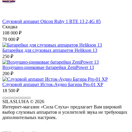
Слуховой аппарат Oticon Ruby 1 BTE 13 2,4G 85
Скидка
108 000
₽
70 000
₽
Батарейки для слуховых аппаратов Helikson 13
250
₽
Воздушно-цинковые батарейки ZeniPower 13
200
₽
Слуховой аппарат Исток-Аудио Багира Pro-01 XP
18 500
₽
SILASLUHA
© 2026
Интернет-магазин «Сила Слуха» предлагает Вам широкий
выбор слуховых аппаратов и усилителей звука не требующих
дополнительных настроек.