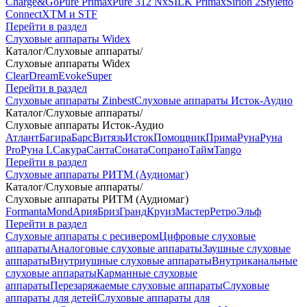
Charge&Go
Pure Primax
Pure 312 Nx
SILK Primax
Sirion 2
Styletto
Connect
XTM и STF
Перейти в раздел
Слуховые аппараты Widex
Каталог
/
Слуховые аппараты
/
Слуховые аппараты Widex
Clear
Dream
Evoke
Super
Перейти в раздел
Слуховые аппараты Zinbest
Слуховые аппараты Исток-Аудио
Каталог
/
Слуховые аппараты
/
Слуховые аппараты Исток-Аудио
Атлант
Багира
Барс
Витязь
Исток
Помощник
Прима
Руна
Руна
Pro
Руна L
Сакура
Санта
Соната
Сопрано
Тайм
Tango
Перейти в раздел
Слуховые аппараты РИТМ (Аудиомаг)
Каталог
/
Слуховые аппараты
/
Слуховые аппараты РИТМ (Аудиомаг)
Formanta
Mond
Ария
Бриз
Гранд
Круиз
Мастер
Ретро
Эльф
Перейти в раздел
Слуховые аппараты с ресивером
Цифровые слуховые
аппараты
Аналоговые слуховые аппараты
Заушные слуховые
аппараты
Внутриушные слуховые аппараты
Внутриканальные
слуховые аппараты
Карманные слуховые
аппараты
Перезаряжаемые слуховые аппараты
Слуховые
аппараты для детей
Слуховые аппараты для