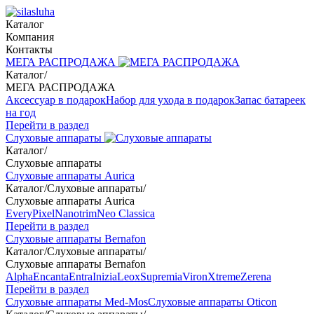
Каталог
Компания
Контакты
МЕГА РАСПРОДАЖА
Каталог
/
МЕГА РАСПРОДАЖА
Аксессуар в подарок
Набор для ухода в подарок
Запас батареек
на год
Перейти в раздел
Слуховые аппараты
Каталог
/
Слуховые аппараты
Слуховые аппараты Aurica
Каталог
/
Слуховые аппараты
/
Слуховые аппараты Aurica
Every
Pixel
Nanotrim
Neo Classica
Перейти в раздел
Слуховые аппараты Bernafon
Каталог
/
Слуховые аппараты
/
Слуховые аппараты Bernafon
Alpha
Encanta
Entra
Inizia
Leox
Supremia
Viron
Xtreme
Zerena
Перейти в раздел
Слуховые аппараты Med-Mos
Слуховые аппараты Oticon