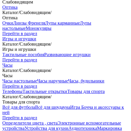
Слабовидящим
Оптика
Каталог
/
Слабовидящим
/
Оптика
Очки
Линзы Френеля
Лупы карманные
Лупы
настольные
Монокуляры
Перейти в раздел
Игры и игрушки
Каталог
/
Слабовидящим
/
Игры и игрушки
Тактильные пособия
Развивающие игрушки
Перейти в раздел
Часы
Каталог
/
Слабовидящим
/
Часы
Часы настольные
Часы наручные
Часы, будильники
Перейти в раздел
Телефоны
Тактильные открытки
Товары для спорта
Каталог
/
Слабовидящим
/
Товары для спорта
Всё для футбола
Всё для шоудауна
Игра Бочча и аксессуары к
ней
Перейти в раздел
Определители цвета , света
Электронные вспомогательные
устройства
Устройства для кухни
Аудиотехника
Маркировка