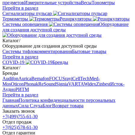
предметов
Измерительные устройства
Весы
Тонометры
Перейти в раздел
Сигнализаторы пульсар
Термометры
Рециркуляторы
Cистемы оповещения
Оборудование
для создания доступной среды
Каталог
/
Оборудование для создания доступной среды
Системы тифлокомментирования
Бытовые товары
Перейти в раздел
COVID-19
Бренды
Каталог
/
Бренды
Audifon
Aurica
Bernafon
FOCUSray
iCellTech
Med-
Mos
Oticon
Phonak
ReSound
Signia
VARTA
Widex
Zinbest
Исток-
Аудио
РИТМ
Перейти в раздел
Главная
Политика конфиденциальности персональных
данных
Сила Слуха
Блог
Возврат товара
Заказать звонок
+7(499)755-61-30
Отдел продаж
+7(925)578-61-30
Отдел гарантии