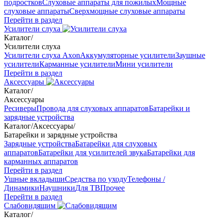
подростков
Слуховые аппараты для пожилых
Мощные
слуховые аппараты
Сверхмощные слуховые аппараты
Перейти в раздел
Усилители слуха
Каталог
/
Усилители слуха
Усилители слуха Axon
Аккумуляторные усилители
Заушные
усилители
Карманные усилители
Мини усилители
Перейти в раздел
Аксессуары
Каталог
/
Аксессуары
Ресиверы
Провода для слуховых аппаратов
Батарейки и
зарядные устройства
Каталог
/
Аксессуары
/
Батарейки и зарядные устройства
Зарядные устройства
Батарейки для слуховых
аппаратов
Батарейки для усилителей звука
Батарейки для
карманных аппаратов
Перейти в раздел
Ушные вкладыши
Средства по уходу
Телефоны /
Динамики
Наушники
Для ТВ
Прочее
Перейти в раздел
Слабовидящим
Каталог
/