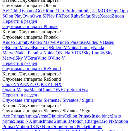
Каталог
/
Слуховые аппараты
/
Слуховые аппараты Oticon
Agil
Chili
Dynamo
Get
Hit
Ino / Ino Pro
Intent
Intiga
Jet
MORE
Opn
Opn
S
Opn Play
Own
Own SI
Play PX
Real
Ruby
Safari
Siya
Xceed
Zircon
Перейти в раздел
Слуховые аппараты Phonak
Каталог
/
Слуховые аппараты
/
Слуховые аппараты Phonak
Audeo Lumity
Audeo Marvel
Audeo Paradise
Audeo V
Baseo
Q
Bolero Marvel
Bolero Q
Bolero V
Naida Lumity
Naida
Marvel
Naida Paradise
Naida Q
Naida V
OK!
Sky Lumity
Sky
Marvel
Sky V
Terra
Virto Q
Virto V
Перейти в раздел
Слуховые аппараты ReSound
Каталог
/
Слуховые аппараты
/
Слуховые аппараты ReSound
Clip
ENYA
ENZO Q
KEY
LiNX
Quattro
Magna
Match
Omnia
ONE
Up Smart
Vea
Перейти в раздел
Слуховые аппараты Siemens / Sivantos / Signia
Каталог
/
Слуховые аппараты
/
Слуховые аппараты Siemens / Sivantos / Signia
Ace Primax
Amiga
Arena
Digitrim
Cellion Primax
Insio binax
Insio
primax
Insio NX
Intuis
Intuis 2
Intuis 3
Motion Charge&Go Nx
Motion
Primax
Motion 13 Nx
Nitro
Orion
Orion 2
Pockettio
Pure