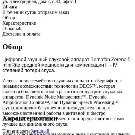
ул. Электродная, дом 2, с.33, офис 1
24 часа
В течении суток отправим заказ
Обзор
Характеристики
Отзывы
0
Доставка и оплата
Обзор
Цифровой заушный слуховой аппарат Bernafon Zerena 5
miniRite средней мощности для компенсации II – IV
степеней потери слуха.
Zerena- новое семейство слуховых аппаратов Бернафон, с
новыми возможностями технологии DECS™, которая
является большим шагом в развитии индустрии слуховых
аппаратов. Dynamic Noise Management™, Dynamic
Amplification Control™, and Dynamic Speech Processing™ –
функционируют безупречно и последовательно для
высококачественной работы в активной и быстро
Характеристики
меняющейся обстановке. Вместе они предлагают все самое
лучшее для динамичного слуха.
Тип аппарата
Заушный
Zerena основана на новом мощном чипе с системой дуальной