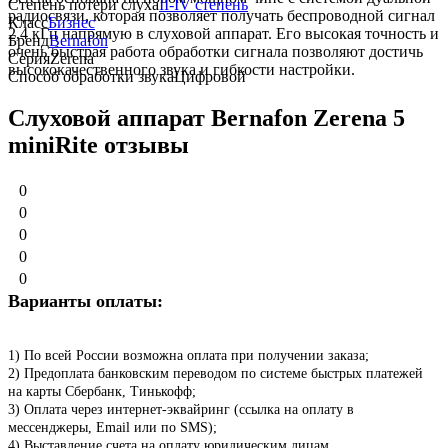
Степень потери слуха
II-IV степень
радиосвязи, которая позволяет получать беспроводной сигнал
Класс
Бизнес
2,4 кГц напрямую в слуховой аппарат. Его высокая точность и
Бренд
Bernafon
очень быстрая работа обработки сигнала позволяют достичь
Серия
Zerena
высококачественного звука и гибкости настройки.
Способ обработки звука
Цифровой
Слуховой аппарат Bernafon Zerena 5
miniRite отзывы
0
0
0
0
0
Варианты оплаты:
1) По всей России возможна оплата при получении заказа;
2) Предоплата банковским переводом по системе быстрых платежей
на карты Сбербанк, Тинькофф;
3) Оплата через интернет-эквайринг (ссылка на оплату в
мессенджеры, Email или по SMS);
4) Выставление счета на оплату юридическим лицам.