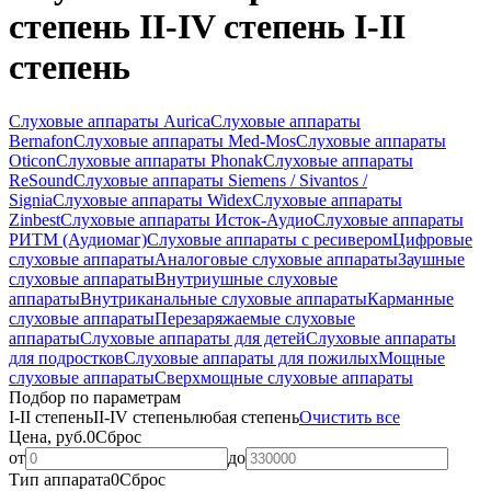
степень II-IV степень I-II
степень
Слуховые аппараты Aurica
Слуховые аппараты
Bernafon
Слуховые аппараты Med-Mos
Слуховые аппараты
Oticon
Слуховые аппараты Phonak
Слуховые аппараты
ReSound
Слуховые аппараты Siemens / Sivantos /
Signia
Слуховые аппараты Widex
Слуховые аппараты
Zinbest
Слуховые аппараты Исток-Аудио
Слуховые аппараты
РИТМ (Аудиомаг)
Слуховые аппараты с ресивером
Цифровые
слуховые аппараты
Аналоговые слуховые аппараты
Заушные
слуховые аппараты
Внутриушные слуховые
аппараты
Внутриканальные слуховые аппараты
Карманные
слуховые аппараты
Перезаряжаемые слуховые
аппараты
Слуховые аппараты для детей
Слуховые аппараты
для подростков
Слуховые аппараты для пожилых
Мощные
слуховые аппараты
Сверхмощные слуховые аппараты
Подбор по параметрам
I-II степень
II-IV степень
любая степень
Очистить все
Цена, руб.
0
Сброс
от
до
Тип аппарата
0
Сброс