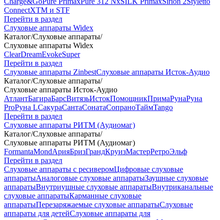
Charge&Go
Pure Primax
Pure 312 Nx
SILK Primax
Sirion 2
Styletto
Connect
XTM и STF
Перейти в раздел
Слуховые аппараты Widex
Каталог
/
Слуховые аппараты
/
Слуховые аппараты Widex
Clear
Dream
Evoke
Super
Перейти в раздел
Слуховые аппараты Zinbest
Слуховые аппараты Исток-Аудио
Каталог
/
Слуховые аппараты
/
Слуховые аппараты Исток-Аудио
Атлант
Багира
Барс
Витязь
Исток
Помощник
Прима
Руна
Руна
Pro
Руна L
Сакура
Санта
Соната
Сопрано
Тайм
Tango
Перейти в раздел
Слуховые аппараты РИТМ (Аудиомаг)
Каталог
/
Слуховые аппараты
/
Слуховые аппараты РИТМ (Аудиомаг)
Formanta
Mond
Ария
Бриз
Гранд
Круиз
Мастер
Ретро
Эльф
Перейти в раздел
Слуховые аппараты с ресивером
Цифровые слуховые
аппараты
Аналоговые слуховые аппараты
Заушные слуховые
аппараты
Внутриушные слуховые аппараты
Внутриканальные
слуховые аппараты
Карманные слуховые
аппараты
Перезаряжаемые слуховые аппараты
Слуховые
аппараты для детей
Слуховые аппараты для