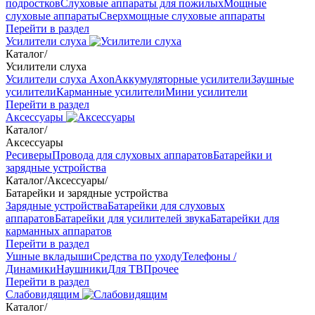
подростков
Слуховые аппараты для пожилых
Мощные
слуховые аппараты
Сверхмощные слуховые аппараты
Перейти в раздел
Усилители слуха
Каталог
/
Усилители слуха
Усилители слуха Axon
Аккумуляторные усилители
Заушные
усилители
Карманные усилители
Мини усилители
Перейти в раздел
Аксессуары
Каталог
/
Аксессуары
Ресиверы
Провода для слуховых аппаратов
Батарейки и
зарядные устройства
Каталог
/
Аксессуары
/
Батарейки и зарядные устройства
Зарядные устройства
Батарейки для слуховых
аппаратов
Батарейки для усилителей звука
Батарейки для
карманных аппаратов
Перейти в раздел
Ушные вкладыши
Средства по уходу
Телефоны /
Динамики
Наушники
Для ТВ
Прочее
Перейти в раздел
Слабовидящим
Каталог
/