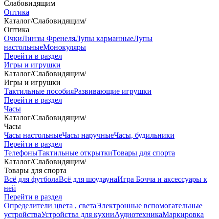
Слабовидящим
Оптика
Каталог
/
Слабовидящим
/
Оптика
Очки
Линзы Френеля
Лупы карманные
Лупы
настольные
Монокуляры
Перейти в раздел
Игры и игрушки
Каталог
/
Слабовидящим
/
Игры и игрушки
Тактильные пособия
Развивающие игрушки
Перейти в раздел
Часы
Каталог
/
Слабовидящим
/
Часы
Часы настольные
Часы наручные
Часы, будильники
Перейти в раздел
Телефоны
Тактильные открытки
Товары для спорта
Каталог
/
Слабовидящим
/
Товары для спорта
Всё для футбола
Всё для шоудауна
Игра Бочча и аксессуары к
ней
Перейти в раздел
Определители цвета , света
Электронные вспомогательные
устройства
Устройства для кухни
Аудиотехника
Маркировка