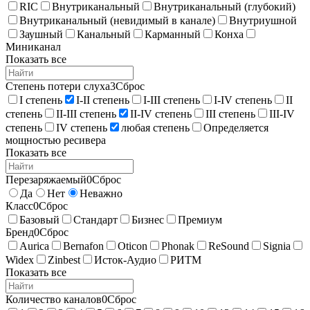
RIC
Внутриканальный
Внутриканальный (глубокий)
Внутриканальный (невидимый в канале)
Внутриушной
Заушный
Канальный
Карманный
Конха
Миниканал
Показать все
Степень потери слуха
3
Сброс
I степень
I-II степень
I-III степень
I-IV степень
II
степень
II-III степень
II-IV степень
III степень
III-IV
степень
IV степень
любая степень
Определяется
мощностью ресивера
Показать все
Перезаряжаемый
0
Сброс
Да
Нет
Неважно
Класс
0
Сброс
Базовый
Стандарт
Бизнес
Премиум
Бренд
0
Сброс
Aurica
Bernafon
Oticon
Phonak
ReSound
Signia
Widex
Zinbest
Исток-Аудио
РИТМ
Показать все
Количество каналов
0
Сброс