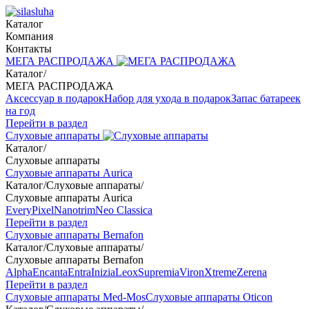
Каталог
Компания
Контакты
МЕГА РАСПРОДАЖА
Каталог
/
МЕГА РАСПРОДАЖА
Аксессуар в подарок
Набор для ухода в подарок
Запас батареек
на год
Перейти в раздел
Слуховые аппараты
Каталог
/
Слуховые аппараты
Слуховые аппараты Aurica
Каталог
/
Слуховые аппараты
/
Слуховые аппараты Aurica
Every
Pixel
Nanotrim
Neo Classica
Перейти в раздел
Слуховые аппараты Bernafon
Каталог
/
Слуховые аппараты
/
Слуховые аппараты Bernafon
Alpha
Encanta
Entra
Inizia
Leox
Supremia
Viron
Xtreme
Zerena
Перейти в раздел
Слуховые аппараты Med-Mos
Слуховые аппараты Oticon