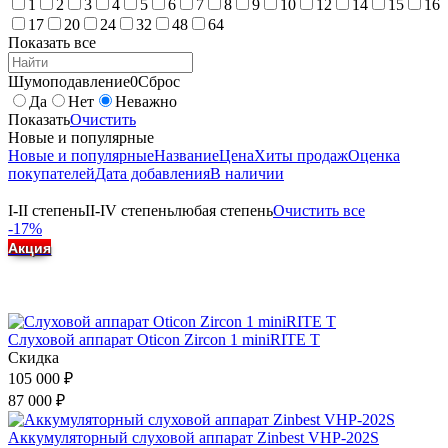
1
2
3
4
5
6
7
8
9
10
12
14
15
16
17
20
24
32
48
64
Показать все
Шумоподавление
0
Сброс
Да
Нет
Неважно
Показать
Очистить
Новые и популярные
Новые и популярные
Название
Цена
Хиты продаж
Оценка
покупателей
Дата добавления
В наличии
I-II степень
II-IV степень
любая степень
Очистить все
-17%
Акция
Слуховой аппарат Oticon Zircon 1 miniRITE T
Скидка
105 000
₽
87 000
₽
Аккумуляторный слуховой аппарат Zinbest VHP-202S