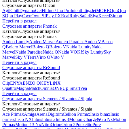
Каталог
/
Слуховые аппараты
/
Слуховые аппараты Oticon
Agil
Chili
Dynamo
Get
Hit
Ino / Ino Pro
Intent
Intiga
Jet
MORE
Opn
Opn
S
Opn Play
Own
Own SI
Play PX
Real
Ruby
Safari
Siya
Xceed
Zircon
Перейти в раздел
Слуховые аппараты Phonak
Каталог
/
Слуховые аппараты
/
Слуховые аппараты Phonak
Audeo Lumity
Audeo Marvel
Audeo Paradise
Audeo V
Baseo
Q
Bolero Marvel
Bolero Q
Bolero V
Naida Lumity
Naida
Marvel
Naida Paradise
Naida Q
Naida V
OK!
Sky Lumity
Sky
Marvel
Sky V
Terra
Virto Q
Virto V
Перейти в раздел
Слуховые аппараты ReSound
Каталог
/
Слуховые аппараты
/
Слуховые аппараты ReSound
Clip
ENYA
ENZO Q
KEY
LiNX
Quattro
Magna
Match
Omnia
ONE
Up Smart
Vea
Перейти в раздел
Слуховые аппараты Siemens / Sivantos / Signia
Каталог
/
Слуховые аппараты
/
Слуховые аппараты Siemens / Sivantos / Signia
Ace Primax
Amiga
Arena
Digitrim
Cellion Primax
Insio binax
Insio
primax
Insio NX
Intuis
Intuis 2
Intuis 3
Motion Charge&Go Nx
Motion
Primax
Motion 13 Nx
Nitro
Orion
Orion 2
Pockettio
Pure