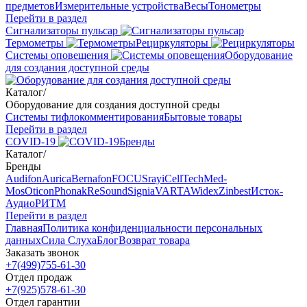
предметов
Измерительные устройства
Весы
Тонометры
Перейти в раздел
Сигнализаторы пульсар
Термометры
Рециркуляторы
Cистемы оповещения
Оборудование
для создания доступной среды
Каталог
/
Оборудование для создания доступной среды
Системы тифлокомментирования
Бытовые товары
Перейти в раздел
COVID-19
Бренды
Каталог
/
Бренды
Audifon
Aurica
Bernafon
FOCUSray
iCellTech
Med-
Mos
Oticon
Phonak
ReSound
Signia
VARTA
Widex
Zinbest
Исток-
Аудио
РИТМ
Перейти в раздел
Главная
Политика конфиденциальности персональных
данных
Сила Слуха
Блог
Возврат товара
Заказать звонок
+7(499)755-61-30
Отдел продаж
+7(925)578-61-30
Отдел гарантии