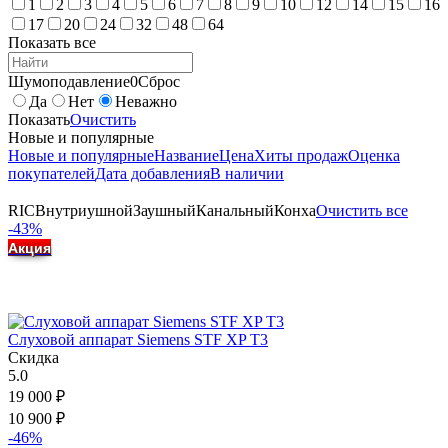
1
2
3
4
5
6
7
8
9
10
12
14
15
16
17
20
24
32
48
64
Показать все
Шумоподавление
0
Сброс
Да
Нет
Неважно
Показать
Очистить
Новые и популярные
Новые и популярные
Название
Цена
Хиты продаж
Оценка
покупателей
Дата добавления
В наличии
RIC
Внутриушной
Заушный
Канальный
Конха
Очистить все
-43%
Акция
Слуховой аппарат Siemens STF XP T3
Скидка
5.0
19 000
₽
10 900
₽
-46%