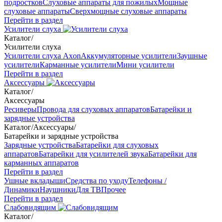
подростков
Слуховые аппараты для пожилых
Мощные
слуховые аппараты
Сверхмощные слуховые аппараты
Перейти в раздел
Усилители слуха
Каталог
/
Усилители слуха
Усилители слуха Axon
Аккумуляторные усилители
Заушные
усилители
Карманные усилители
Мини усилители
Перейти в раздел
Аксессуары
Каталог
/
Аксессуары
Ресиверы
Провода для слуховых аппаратов
Батарейки и
зарядные устройства
Каталог
/
Аксессуары
/
Батарейки и зарядные устройства
Зарядные устройства
Батарейки для слуховых
аппаратов
Батарейки для усилителей звука
Батарейки для
карманных аппаратов
Перейти в раздел
Ушные вкладыши
Средства по уходу
Телефоны /
Динамики
Наушники
Для ТВ
Прочее
Перейти в раздел
Слабовидящим
Каталог
/