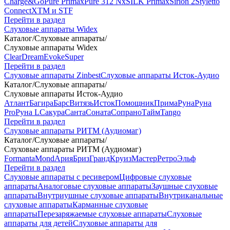
Charge&Go
Pure Primax
Pure 312 Nx
SILK Primax
Sirion 2
Styletto
Connect
XTM и STF
Перейти в раздел
Слуховые аппараты Widex
Каталог
/
Слуховые аппараты
/
Слуховые аппараты Widex
Clear
Dream
Evoke
Super
Перейти в раздел
Слуховые аппараты Zinbest
Слуховые аппараты Исток-Аудио
Каталог
/
Слуховые аппараты
/
Слуховые аппараты Исток-Аудио
Атлант
Багира
Барс
Витязь
Исток
Помощник
Прима
Руна
Руна
Pro
Руна L
Сакура
Санта
Соната
Сопрано
Тайм
Tango
Перейти в раздел
Слуховые аппараты РИТМ (Аудиомаг)
Каталог
/
Слуховые аппараты
/
Слуховые аппараты РИТМ (Аудиомаг)
Formanta
Mond
Ария
Бриз
Гранд
Круиз
Мастер
Ретро
Эльф
Перейти в раздел
Слуховые аппараты с ресивером
Цифровые слуховые
аппараты
Аналоговые слуховые аппараты
Заушные слуховые
аппараты
Внутриушные слуховые аппараты
Внутриканальные
слуховые аппараты
Карманные слуховые
аппараты
Перезаряжаемые слуховые аппараты
Слуховые
аппараты для детей
Слуховые аппараты для