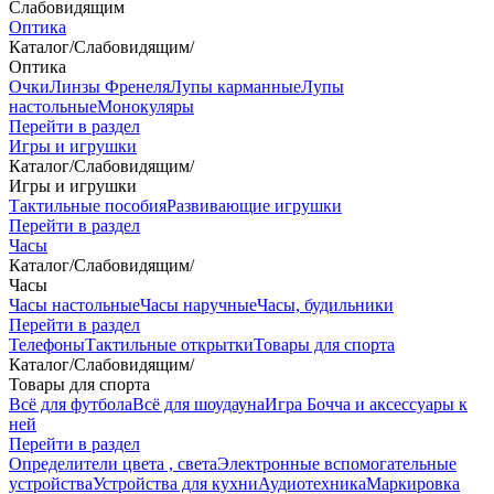
Слабовидящим
Оптика
Каталог
/
Слабовидящим
/
Оптика
Очки
Линзы Френеля
Лупы карманные
Лупы
настольные
Монокуляры
Перейти в раздел
Игры и игрушки
Каталог
/
Слабовидящим
/
Игры и игрушки
Тактильные пособия
Развивающие игрушки
Перейти в раздел
Часы
Каталог
/
Слабовидящим
/
Часы
Часы настольные
Часы наручные
Часы, будильники
Перейти в раздел
Телефоны
Тактильные открытки
Товары для спорта
Каталог
/
Слабовидящим
/
Товары для спорта
Всё для футбола
Всё для шоудауна
Игра Бочча и аксессуары к
ней
Перейти в раздел
Определители цвета , света
Электронные вспомогательные
устройства
Устройства для кухни
Аудиотехника
Маркировка