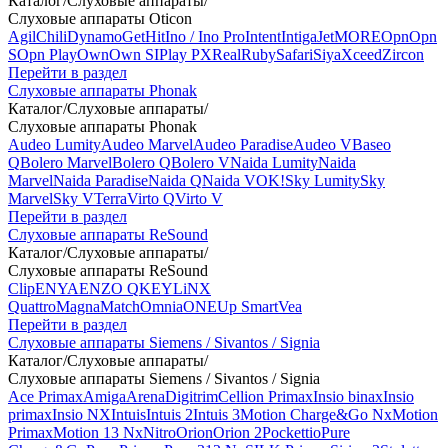
Каталог
/
Слуховые аппараты
/
Слуховые аппараты Oticon
Agil
Chili
Dynamo
Get
Hit
Ino / Ino Pro
Intent
Intiga
Jet
MORE
Opn
Opn
S
Opn Play
Own
Own SI
Play PX
Real
Ruby
Safari
Siya
Xceed
Zircon
Перейти в раздел
Слуховые аппараты Phonak
Каталог
/
Слуховые аппараты
/
Слуховые аппараты Phonak
Audeo Lumity
Audeo Marvel
Audeo Paradise
Audeo V
Baseo
Q
Bolero Marvel
Bolero Q
Bolero V
Naida Lumity
Naida
Marvel
Naida Paradise
Naida Q
Naida V
OK!
Sky Lumity
Sky
Marvel
Sky V
Terra
Virto Q
Virto V
Перейти в раздел
Слуховые аппараты ReSound
Каталог
/
Слуховые аппараты
/
Слуховые аппараты ReSound
Clip
ENYA
ENZO Q
KEY
LiNX
Quattro
Magna
Match
Omnia
ONE
Up Smart
Vea
Перейти в раздел
Слуховые аппараты Siemens / Sivantos / Signia
Каталог
/
Слуховые аппараты
/
Слуховые аппараты Siemens / Sivantos / Signia
Ace Primax
Amiga
Arena
Digitrim
Cellion Primax
Insio binax
Insio
primax
Insio NX
Intuis
Intuis 2
Intuis 3
Motion Charge&Go Nx
Motion
Primax
Motion 13 Nx
Nitro
Orion
Orion 2
Pockettio
Pure