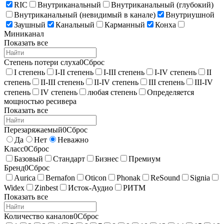
RIC
Внутриканальный
Внутриканальный (глубокий)
Внутриканальный (невидимый в канале)
Внутриушной
Заушный
Канальный
Карманный
Конха
Миниканал
Показать все
Степень потери слуха
0
Сброс
I степень
I-II степень
I-III степень
I-IV степень
II
степень
II-III степень
II-IV степень
III степень
III-IV
степень
IV степень
любая степень
Определяется
мощностью ресивера
Показать все
Перезаряжаемый
0
Сброс
Да
Нет
Неважно
Класс
0
Сброс
Базовый
Стандарт
Бизнес
Премиум
Бренд
0
Сброс
Aurica
Bernafon
Oticon
Phonak
ReSound
Signia
Widex
Zinbest
Исток-Аудио
РИТМ
Показать все
Количество каналов
0
Сброс