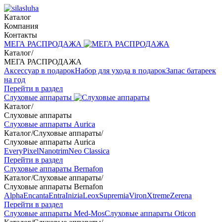
Каталог
Компания
Контакты
МЕГА РАСПРОДАЖА
Каталог
/
МЕГА РАСПРОДАЖА
Аксессуар в подарок
Набор для ухода в подарок
Запас батареек
на год
Перейти в раздел
Слуховые аппараты
Каталог
/
Слуховые аппараты
Слуховые аппараты Aurica
Каталог
/
Слуховые аппараты
/
Слуховые аппараты Aurica
Every
Pixel
Nanotrim
Neo Classica
Перейти в раздел
Слуховые аппараты Bernafon
Каталог
/
Слуховые аппараты
/
Слуховые аппараты Bernafon
Alpha
Encanta
Entra
Inizia
Leox
Supremia
Viron
Xtreme
Zerena
Перейти в раздел
Слуховые аппараты Med-Mos
Слуховые аппараты Oticon