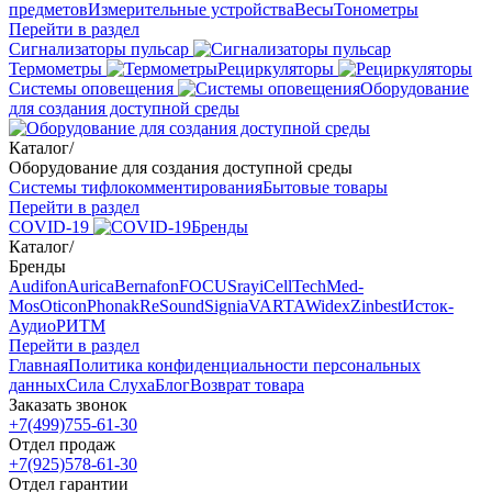
предметов
Измерительные устройства
Весы
Тонометры
Перейти в раздел
Сигнализаторы пульсар
Термометры
Рециркуляторы
Cистемы оповещения
Оборудование
для создания доступной среды
Каталог
/
Оборудование для создания доступной среды
Системы тифлокомментирования
Бытовые товары
Перейти в раздел
COVID-19
Бренды
Каталог
/
Бренды
Audifon
Aurica
Bernafon
FOCUSray
iCellTech
Med-
Mos
Oticon
Phonak
ReSound
Signia
VARTA
Widex
Zinbest
Исток-
Аудио
РИТМ
Перейти в раздел
Главная
Политика конфиденциальности персональных
данных
Сила Слуха
Блог
Возврат товара
Заказать звонок
+7(499)755-61-30
Отдел продаж
+7(925)578-61-30
Отдел гарантии