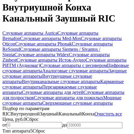
Внутриушной Конха
Канальный Заушный RIC
Слуховые аппараты Aurica
Слуховые аппараты
Bernafon
Слуховые аппараты Med-Mos
Слуховые аппараты
Oticon
Слуховые аппараты Phonak
Слуховые аппараты
ReSound
Слуховые аппараты Siemens / Sivantos /
Signia
Слуховые аппараты Widex
Слуховые аппараты
Zinbest
Слуховые аппараты Исток-Аудио
Слуховые аппараты
РИТМ (Аудиомаг)
Слуховые аппараты с ресивером
Цифровые
слуховые аппараты
Аналоговые слуховые аппараты
Заушные
слуховые аппараты
Внутриушные слуховые
аппараты
Внутриканальные слуховые аппараты
Карманные
слуховые аппараты
Перезаряжаемые слуховые
аппараты
Слуховые аппараты для детей
Слуховые аппараты
для подростков
Слуховые аппараты для пожилых
Мощные
слуховые аппараты
Сверхмощные слуховые аппараты
Подбор по параметрам
RIC
Внутриушной
Заушный
Канальный
Конха
Очистить все
Цена, руб.
0
Сброс
от
до
Тип аппарата
5
Сброс