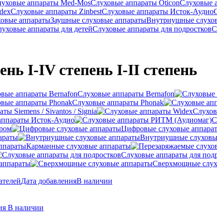
луховые аппараты Med-Mos
Слуховые аппараты Oticon
Слуховые 
dex
Слуховые аппараты Zinbest
Слуховые аппараты Исток-Аудио
ховые аппараты
Заушные слуховые аппараты
Внутриушные слухо
луховые аппараты для детей
Слуховые аппараты для подростков
С
нь I-IV степень I-II степень
Слуховые аппараты Bernafon
Слуховые аппараты Phonak
ы Siemens / Sivantos / Signia
Слухов
аппараты Исток-Аудио
С
ером
Цифровые слуховые аппара
араты
Внутриушные слуховы
Карманные слуховые аппараты
Слуховые аппараты для под
аппараты
Сверхмощные слух
ателей
Дата добавления
В наличии
ния
В наличии