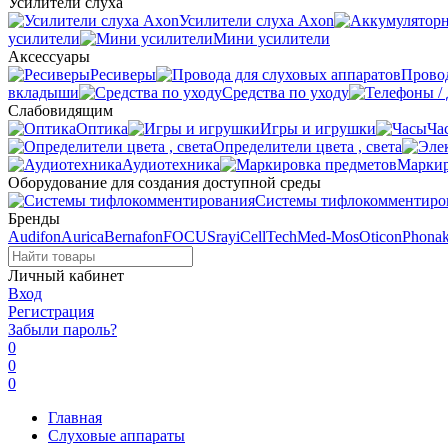
Усилители слуха
Усилители слуха Axon
усилители
Мини усилители
Аксессуары
Ресиверы
Провод
вкладыши
Средства по уходу
Слабовидящим
Оптика
Игры и игрушки
Ча
Определители цвета , света
Аудиотехника
Маркир
Оборудование для создания доступной среды
Системы тифлокомментиро
Бренды
Audifon
Aurica
Bernafon
FOCUSray
iCellTech
Med-Mos
Oticon
Phona
Личный кабинет
Вход
Регистрация
Забыли пароль?
0
0
0
Главная
Слуховые аппараты