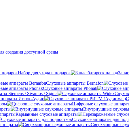
ля создания доступной среды
Набор для ухода в подарок
Запас
Слуховые аппараты Bernafon
Слуховые аппараты Phonak
ы Siemens / Sivantos / Signia
Слухов
аппараты Исток-Аудио
С
ером
Цифровые слуховые аппара
араты
Внутриушные слуховы
Карманные слуховые аппараты
Слуховые аппараты для под
аппараты
Сверхмощные слух