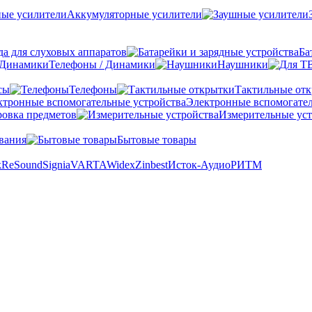
Аккумуляторные усилители
а для слуховых аппаратов
Ба
Телефоны / Динамики
Наушники
сы
Телефоны
Тактильные от
Электронные вспомогател
овка предметов
Измерительные уст
вания
Бытовые товары
k
ReSound
Signia
VARTA
Widex
Zinbest
Исток-Аудио
РИТМ