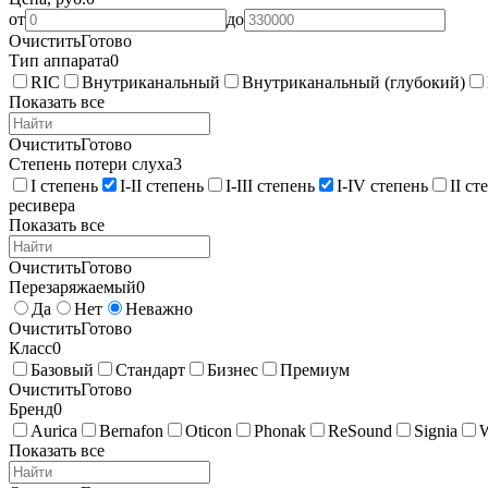
от
до
Очистить
Готово
Тип аппарата
0
RIC
Внутриканальный
Внутриканальный (глубокий)
Показать все
Очистить
Готово
Степень потери слуха
3
I степень
I-II степень
I-III степень
I-IV степень
II ст
ресивера
Показать все
Очистить
Готово
Перезаряжаемый
0
Да
Нет
Неважно
Очистить
Готово
Класс
0
Базовый
Стандарт
Бизнес
Премиум
Очистить
Готово
Бренд
0
Aurica
Bernafon
Oticon
Phonak
ReSound
Signia
Показать все