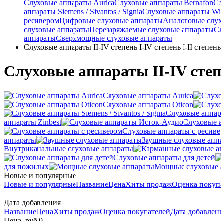
Слуховые аппараты Aurica
Слуховые аппараты Bernafon
С
аппараты Siemens / Sivantos / Signia
Слуховые аппараты Wi
ресивером
Цифровые слуховые аппараты
Аналоговые слу
слуховые аппараты
Перезаряжаемые слуховые аппараты
С
аппараты
Сверхмощные слуховые аппараты
Слуховые аппараты II-IV степень I-IV степень I-II степень
Слуховые аппараты II-IV степе
Слуховые аппараты Aurica
Слуховые аппараты Oticon
Слуховые аппарат
аппараты Zinbest
Слуховые 
Слуховые аппараты с ресив
аппараты
Заушные слуховые апп
Внутриканальные слуховые аппараты
Слуховые аппараты для детей
для пожилых
Мощные слуховые 
Новые и популярные
Новые и популярные
Название
Цена
Хиты продаж
Оценка покуп
Дата добавления
Название
Цена
Хиты продаж
Оценка покупателей
Дата добавле
Цена, руб.
0