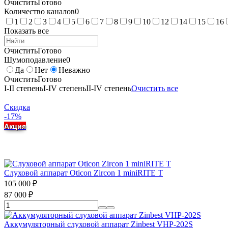
Очистить
Готово
Количество каналов
0
1
2
3
4
5
6
7
8
9
10
12
14
15
16
Показать все
Очистить
Готово
Шумоподавление
0
Да
Нет
Неважно
Очистить
Готово
I-II степень
I-IV степень
II-IV степень
Очистить все
Скидка
-17%
Акция
Слуховой аппарат Oticon Zircon 1 miniRITE T
105 000
₽
87 000
₽
Аккумуляторный слуховой аппарат Zinbest VHP-202S