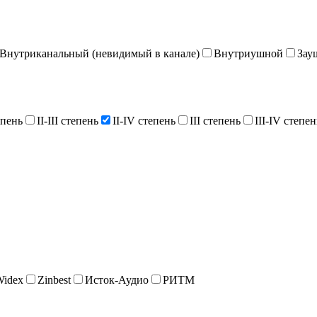
Внутриканальный (невидимый в канале)
Внутриушной
Зау
епень
II-III степень
II-IV степень
III степень
III-IV степен
Widex
Zinbest
Исток-Аудио
РИТМ