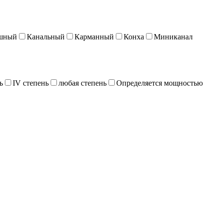
шный
Канальный
Карманный
Конха
Миниканал
ь
IV степень
любая степень
Определяется мощностью