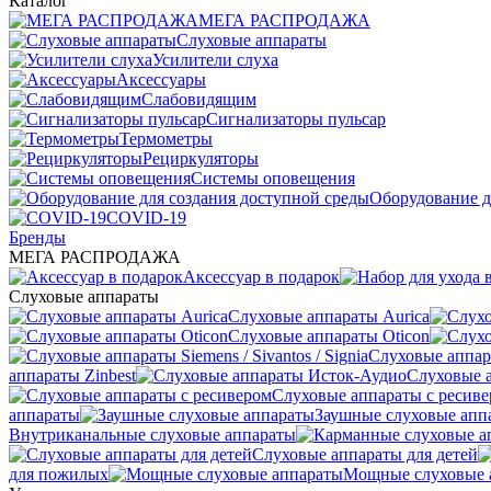
Каталог
МЕГА РАСПРОДАЖА
Слуховые аппараты
Усилители слуха
Аксессуары
Слабовидящим
Сигнализаторы пульсар
Термометры
Рециркуляторы
Cистемы оповещения
Оборудование д
COVID-19
Бренды
МЕГА РАСПРОДАЖА
Аксессуар в подарок
Слуховые аппараты
Слуховые аппараты Aurica
Слуховые аппараты Oticon
Слуховые аппарат
аппараты Zinbest
Слуховые 
Слуховые аппараты с ресив
аппараты
Заушные слуховые апп
Внутриканальные слуховые аппараты
Слуховые аппараты для детей
для пожилых
Мощные слуховые 